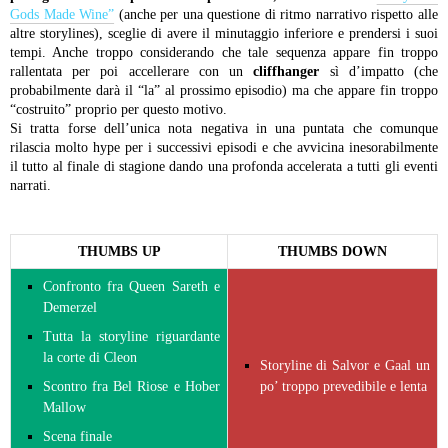
Gods Made Wine”
(anche per una questione di ritmo narrativo rispetto alle
altre storylines), sceglie di avere il minutaggio inferiore e prendersi i suoi
tempi. Anche troppo considerando che tale sequenza appare fin troppo
rallentata per poi accellerare con un
cliffhanger
sì d’impatto (che
probabilmente darà il “la” al prossimo episodio) ma che appare fin troppo
“costruito” proprio per questo motivo.
Si tratta forse dell’unica nota negativa in una puntata che comunque
rilascia molto hype per i successivi episodi e che avvicina inesorabilmente
il tutto al finale di stagione dando una profonda accelerata a tutti gli eventi
narrati.
THUMBS UP
THUMBS DOWN
Confronto fra Queen Sareth e
Demerzel
Tutta la storyline riguardante
la corte di Cleon
Storyline di Salvor e Gaal un
Scontro fra Bel Riose e Hober
po’ troppo prevedibile e lenta
Mallow
Scena finale