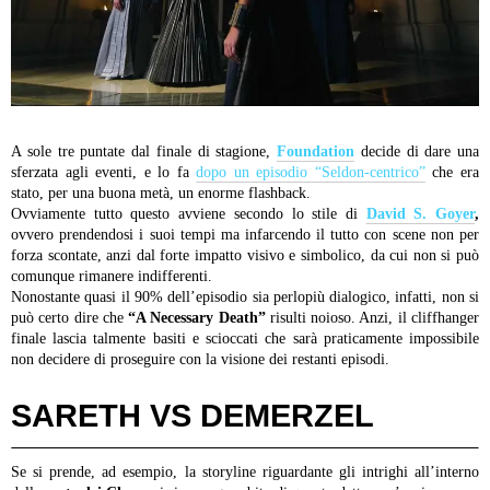
A sole tre puntate dal finale di stagione,
Foundation
decide di dare una
sferzata agli eventi, e lo fa
dopo un episodio “Seldon-centrico”
che era
stato, per una buona metà, un enorme flashback.
Ovviamente tutto questo avviene secondo lo stile di
David S. Goyer
,
ovvero prendendosi i suoi tempi ma infarcendo il tutto con scene non per
forza scontate, anzi dal forte impatto visivo e simbolico, da cui non si può
comunque rimanere indifferenti.
Nonostante quasi il 90% dell’episodio sia perlopiù dialogico, infatti, non si
può certo dire che
“A Necessary Death”
risulti noioso. Anzi, il cliffhanger
finale lascia talmente basiti e scioccati che sarà praticamente impossibile
non decidere di proseguire con la visione dei restanti episodi.
SARETH VS DEMERZEL
Se si prende, ad esempio, la storyline riguardante gli intrighi all’interno