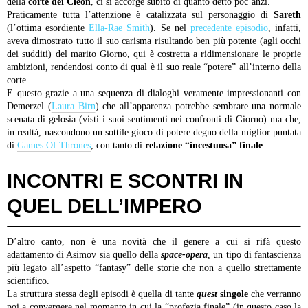
della
corte dei Cleon
, ci si accorge subito di quanto detto poc’anzi.
Praticamente tutta l’attenzione è catalizzata sul personaggio di
Sareth
(l’ottima esordiente
Ella-Rae Smith
). Se nel
precedente episodio
, infatti,
aveva dimostrato tutto il suo carisma risultando ben più potente (agli occhi
dei sudditi) del marito Giorno, qui è costretta a ridimensionare le proprie
ambizioni, rendendosi conto di qual è il suo reale “potere” all’interno della
corte.
E questo grazie a una sequenza di dialoghi veramente impressionanti con
Demerzel (
Laura Birn
) che all’apparenza potrebbe sembrare una normale
scenata di gelosia (visti i suoi sentimenti nei confronti di Giorno) ma che,
in realtà, nascondono un sottile gioco di potere degno della miglior puntata
di
Games Of Thrones
, con tanto di
relazione “incestuosa” finale
.
INCONTRI E SCONTRI IN
QUEL DELL’IMPERO
D’altro canto, non è una novità che il genere a cui si rifà questo
adattamento di Asimov sia quello della
space-opera
, un tipo di fantascienza
più legato all’aspetto “fantasy” delle storie che non a quello strettamente
scientifico.
La struttura stessa degli episodi è quella di tante
quest
singole
che verranno
poi a convergere nel momento in cui la “profezia finale” (in questo caso la