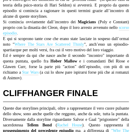
teoria della psico-storia di Hari Seldon) si avvererà. E proprio da questo
episodio si comincia a ragionare in questi termini grazie all’incontro di
alcune di queste storylines.
Si comincia ovviamente dall’incontro dei
Magicians
(Poly e Constant)
proprio con la dinastia dei Cleon, dopo il loro arresto avvenuto nello
scorso
episodio
.
E qui si scoprono tante cose che erano state lasciate in sospeso dall’ormai
noto “
Where The Stars Are Scattered Thinly
“, anch’esso un episodio-
spartiacque per molti versi, fra cui il vero motivo del loro viaggio.
Ed è sempre da qui che nasce anche il secondo “incontro” importante di
questa puntata, quello fra
Hober Mallow
e i comandanti Bel Riose e
Glawen Curr, forse la parte più “action” dell’episodio, con più di un
richiamo a
Star Wars
(a cui lo show pare ispirarsi forse più che ai romanzi
di Asimov).
CLIFFHANGER FINALE
Queste due storylines principali, oltre a rappresentare il vero cuore pulsante
dello show, sono anche quelle che reggono, anche da sole, tutta la puntata.
Diversamente dalla storyline riguardante Salvor e Gaal “prigioniere” della
sacerdotessa
Tellem Bond
(
Rachel House
). Questo rappresenta il
proseguimento del precedente episodio
ma, a differenza di
“Why The