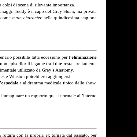
 colpi di scena di rilevante importanza.
sonaggi: Teddy è il capo del Grey Sloan, ma privata
re come
main character
nella quindicesima stagione
cenario possibile fatta eccezione per l’
eliminazione
po episodio: il legame tra i due resta strettamente
timentale utilizzato da Grey’s Anatomy.
ules e Winston potrebbero aggiungersi.
l’ospedale
e al dramma medicale tipico dello show,
d immaginare un rapporto quasi normale all’interno
 rottura con la propria ex tornata dal passato, per