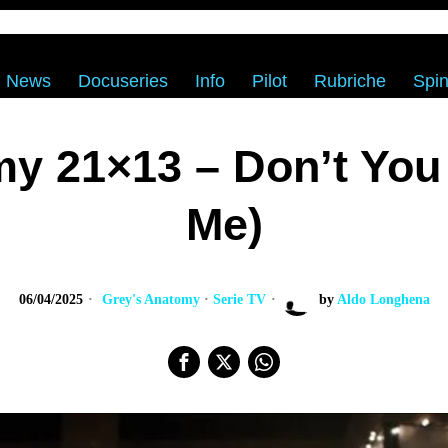
News
Docuseries
Info
Pilot
Rubriche
Spin
y 21×13 – Don’t You
Me)
06/04/2025
Grey's Anatomy
·
Serie TV
by
Aldo Longhena