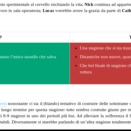
to sperimentale al cervello rischiando la vita;
Nick
continua ad apparire 
voro in sala operatoria;
Lucas
vorrebbe avere la grazia da parte di
Cath
P
Una stagione che si sta tras
stano l’unico tassello che salva
Dinamiche non nuove, quan
Che bel finale di stagione 
rottura
enti
nonostante ci sia il (blando) tentativo di costruire delle sottotram
lungo termine per questa stagione: tutto sembra costruito giusto per r
i 8-9 stagioni in uno dei periodi più bui. Ad alleviare la sofferenza il 
abili. Diversamente si starebbe parlando di un’altra stagione totalmente