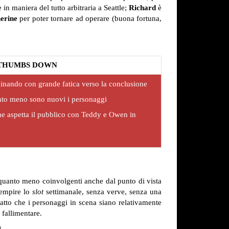
in maniera del tutto arbitraria a Seattle;
Richard
è
erine
per poter tornare ad operare (buona fortuna,
THUMBS DOWN
cinando con grande fatica verso la conclusione
to meno sono nuovi i personaggi
che aspetta il pubblico con Teddy e Owen in
e quanto meno coinvolgenti anche dal punto di vista
iempire lo
slot
settimanale, senza verve, senza una
fatto che i personaggi in scena siano relativamente
 fallimentare.