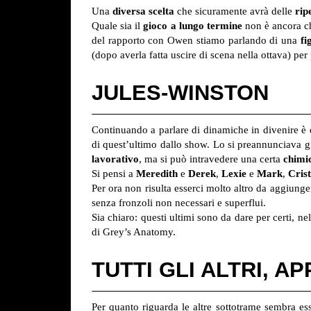
Una
diversa scelta
che sicuramente avrà delle
rip
Quale sia il
gioco a lungo termine
non è ancora ch
del rapporto con Owen stiamo parlando di una
fi
(dopo averla fatta uscire di scena nella ottava) pe
JULES-WINSTON
Continuando a parlare di dinamiche in divenire è 
di quest’ultimo dallo show. Lo si preannunciava gi
lavorativo
, ma si può intravedere una certa
chimi
Si pensi a
Meredith
e
Derek
,
Lexie
e
Mark
,
Cris
Per ora non risulta esserci molto altro da aggiun
senza fronzoli non necessari e superflui.
Sia chiaro: questi ultimi sono da dare per certi, nel
di Grey’s Anatomy.
TUTTI GLI ALTRI, 
Per quanto riguarda le altre sottotrame sembra es