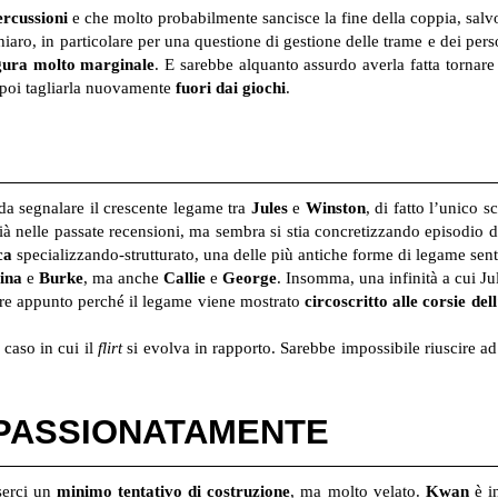
ercussioni
e che molto probabilmente sancisce la fine della coppia, salvo
iaro, in particolare per una questione di gestione delle trame e dei per
gura molto marginale
. E sarebbe alquanto assurdo averla fatta torna
r poi tagliarla nuovamente
fuori dai giochi
.
da segnalare il crescente legame tra
Jules
e
Winston
, di fatto l’unico s
à nelle passate recensioni, ma sembra si stia concretizzando episodio do
ca
specializzando-strutturato, una delle più antiche forme di legame sen
tina
e
Burke
, ma anche
Callie
e
George
. Insomma, una infinità a cui J
gere appunto perché il legame viene mostrato
circoscritto alle corsie del
 caso in cui il
flirt
si evolva in rapporto. Sarebbe impossibile riuscire a
APPASSIONATAMENTE
serci un
minimo tentativo di costruzione
, ma molto velato.
Kwan
è in