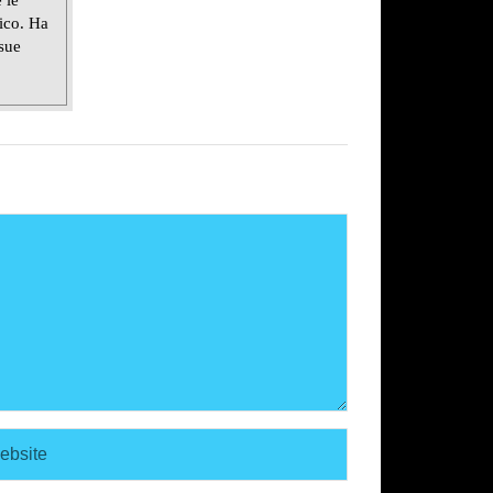
 le
lico. Ha
 sue