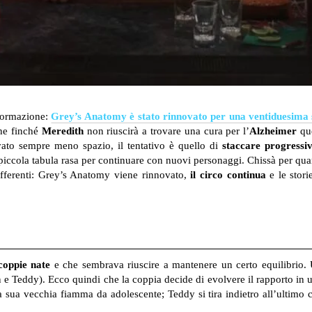
nformazione:
Grey’s Anatomy è stato rinnovato per una ventiduesima 
che finché
Meredith
non riuscirà a trovare una cura per l’
Alzheimer
que
ato sempre meno spazio, il tentativo è quello di
staccare progressi
piccola tabula rasa per continuare con nuovi personaggi. Chissà per qua
fferenti: Grey’s Anatomy viene rinnovato,
il circo continua
e le stori
coppie nate
e che sembrava riuscire a mantenere un certo equilibrio
e Teddy). Ecco quindi che la coppia decide di evolvere il rapporto in
a sua vecchia fiamma da adolescente; Teddy si tira indietro all’ultimo c