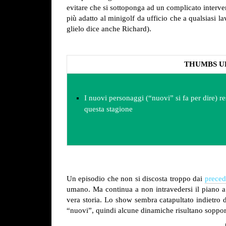
evitare che si sottoponga ad un complicato interven
più adatto al minigolf da ufficio che a qualsiasi la
glielo dice anche Richard).
THUMBS U
I nuovi personaggi (“nuovi” si fa per dire) re
questa stagione
Un episodio che non si discosta troppo dai
preced
umano. Ma continua a non intravedersi il piano a 
vera storia. Lo show sembra catapultato indietro d
“nuovi”, quindi alcune dinamiche risultano sopport