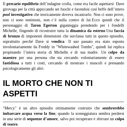
Il
precario equilibrio
dell’indagine crolla, come era facile aspettarsi: Dave
girovaga per la città appiccando sei fuochi e facendosi così beffe dell’intero
pool
investigativo
che teoricamente doveva incastrarlo. Non ci sono prove,
non ci sono testimoni, non c’è nulla contro di lui.Ecco quindi che il
personaggio di
Taron Egerton
giganteggia prendendo per i fondelli
Michelle, fingendo di ricostruire tutta la
dinamica
da esterno
.Una
faccia
di bronzo
di imponenti dimensioni che surclassa tutti in questo episodio,
soprattutto perché Dave si
vendica
. Il suo passato era stato esposto
involontariamente da Freddy in “Whitewashed Tombs”, quindi lui replica
propinando l’intera storia di Michelle e di sua madre. Un
colpo da
maestro
per una persona che sta cercando volontariamente di essere
fastidiosa
a tutti i costi, cercando di mostrare i muscoli e pressando
psicologicamente gli altri.
IL MORTO CHE NON TI
ASPETTI
“Mercy” è un altro episodio ottimamente costruito che
sembrerebbe
imbarcare acqua verso la fine
, quando la sceneggiatura sembra perdersi
in una serie di
sequenze d’amore
, salvo poi recuperare e sferrare un
colpo
di teatro
.