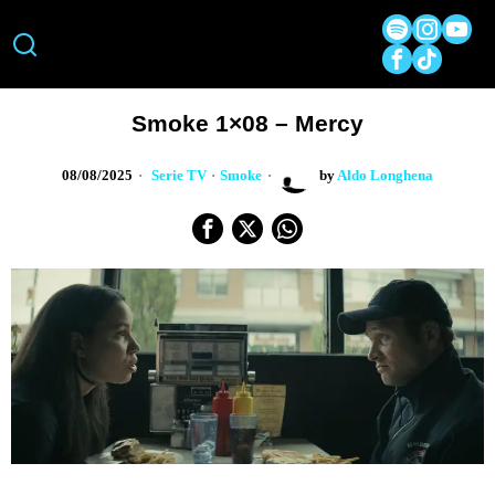
Smoke 1×08 – Mercy
08/08/2025
Serie TV
·
Smoke
by
Aldo Longhena