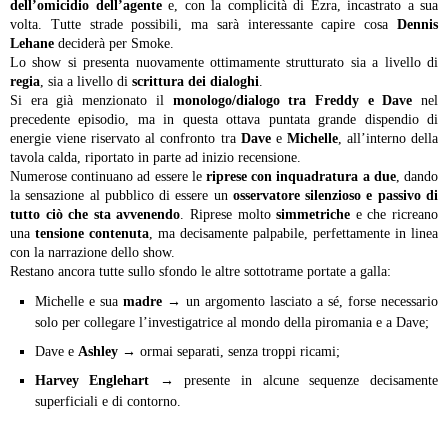
dell’omicidio dell’agente
e, con la complicità di Ezra, incastrato a sua
volta. Tutte strade possibili, ma sarà interessante capire cosa
Dennis
Lehane
deciderà per Smoke.
Lo show si presenta nuovamente ottimamente strutturato sia a livello di
regia
, sia a livello di
scrittura dei dialoghi
.
Si era già menzionato il
monologo/dialogo tra Freddy e Dave
nel
precedente episodio, ma in questa ottava puntata grande dispendio di
energie viene riservato al confronto tra
Dave
e
Michelle
, all’interno della
tavola calda, riportato in parte ad inizio recensione.
Numerose continuano ad essere le
riprese con inquadratura a due
, dando
la sensazione al pubblico di essere un
osservatore silenzioso e passivo di
tutto ciò che sta avvenendo
. Riprese molto
simmetriche
e che ricreano
una
tensione contenuta
, ma decisamente palpabile, perfettamente in linea
con la narrazione dello show.
Restano ancora tutte sullo sfondo le altre sottotrame portate a galla:
Michelle e sua
madre
→ un argomento lasciato a sé, forse necessario
solo per collegare l’investigatrice al mondo della piromania e a Dave;
Dave e
Ashley
→ ormai separati, senza troppi ricami;
Harvey Englehart
→ presente in alcune sequenze decisamente
superficiali e di contorno.