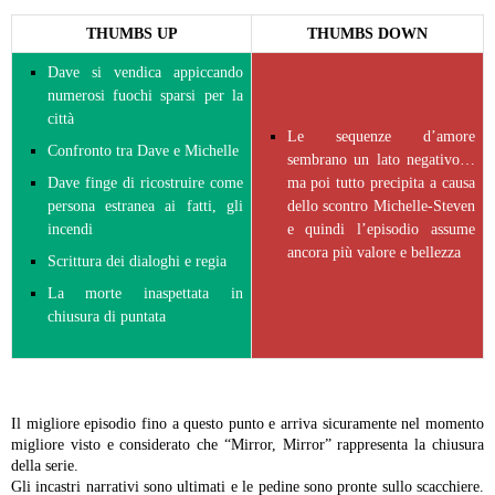
THUMBS UP
THUMBS DOWN
Dave si vendica appiccando
numerosi fuochi sparsi per la
città
Le sequenze d’amore
Confronto tra Dave e Michelle
sembrano un lato negativo…
Dave finge di ricostruire come
ma poi tutto precipita a causa
persona estranea ai fatti, gli
dello scontro Michelle-Steven
incendi
e quindi l’episodio assume
ancora più valore e bellezza
Scrittura dei dialoghi e regia
La morte inaspettata in
chiusura di puntata
Il migliore episodio fino a questo punto e arriva sicuramente nel momento
migliore visto e considerato che “Mirror, Mirror” rappresenta la chiusura
della serie.
Gli incastri narrativi sono ultimati e le pedine sono pronte sullo scacchiere.