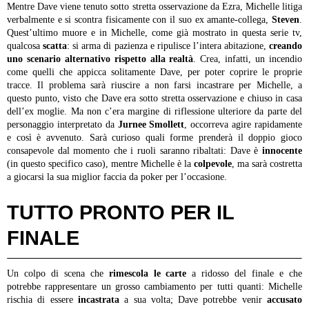
Mentre Dave viene tenuto sotto stretta osservazione da Ezra, Michelle litiga
verbalmente e si scontra fisicamente con il suo ex amante-collega,
Steven
.
Quest’ultimo muore e in Michelle, come già mostrato in questa serie tv,
qualcosa
scatta
: si arma di pazienza e ripulisce l’intera abitazione,
creando
uno scenario alternativo rispetto alla realtà
. Crea, infatti, un incendio
come quelli che appicca solitamente Dave, per poter coprire le proprie
tracce. Il problema sarà riuscire a non farsi incastrare per Michelle, a
questo punto, visto che Dave era sotto stretta osservazione e chiuso in casa
dell’ex moglie. Ma non c’era margine di riflessione ulteriore da parte del
personaggio interpretato da
Jurnee Smollett
, occorreva agire rapidamente
e così è avvenuto. Sarà curioso quali forme prenderà il doppio gioco
consapevole dal momento che i ruoli saranno ribaltati: Dave è
innocente
(in questo specifico caso), mentre Michelle è la
colpevole
, ma sarà costretta
a giocarsi la sua miglior faccia da poker per l’occasione.
TUTTO PRONTO PER IL
FINALE
Un colpo di scena che
rimescola le carte
a ridosso del finale e che
potrebbe rappresentare un grosso cambiamento per tutti quanti: Michelle
rischia di essere
incastrata
a sua volta; Dave potrebbe venir
accusato