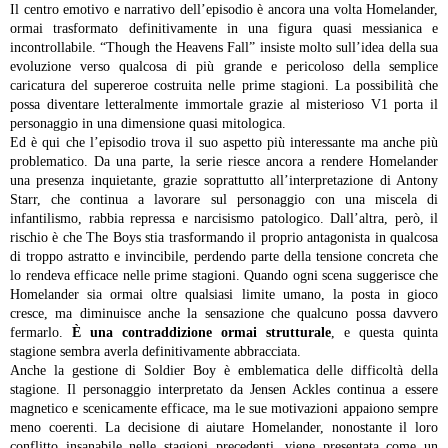
Il centro emotivo e narrativo dell’episodio è ancora una volta Homelander,
ormai trasformato definitivamente in una figura quasi messianica e
incontrollabile. “Though the Heavens Fall” insiste molto sull’idea della sua
evoluzione verso qualcosa di più grande e pericoloso della semplice
caricatura del supereroe costruita nelle prime stagioni. La possibilità che
possa diventare letteralmente immortale grazie al misterioso V1 porta il
personaggio in una dimensione quasi mitologica.
Ed è qui che l’episodio trova il suo aspetto più interessante ma anche più
problematico. Da una parte, la serie riesce ancora a rendere Homelander
una presenza inquietante, grazie soprattutto all’interpretazione di Antony
Starr, che continua a lavorare sul personaggio con una miscela di
infantilismo, rabbia repressa e narcisismo patologico. Dall’altra, però, il
rischio è che The Boys stia trasformando il proprio antagonista in qualcosa
di troppo astratto e invincibile, perdendo parte della tensione concreta che
lo rendeva efficace nelle prime stagioni. Quando ogni scena suggerisce che
Homelander sia ormai oltre qualsiasi limite umano, la posta in gioco
cresce, ma diminuisce anche la sensazione che qualcuno possa davvero
fermarlo.
È una contraddizione ormai strutturale
, e questa quinta
stagione sembra averla definitivamente abbracciata.
Anche la gestione di Soldier Boy è emblematica delle difficoltà della
stagione. Il personaggio interpretato da Jensen Ackles continua a essere
magnetico e scenicamente efficace, ma le sue motivazioni appaiono sempre
meno coerenti. La decisione di aiutare Homelander, nonostante il loro
conflitto insanabile nelle stagioni precedenti, viene presentata come un