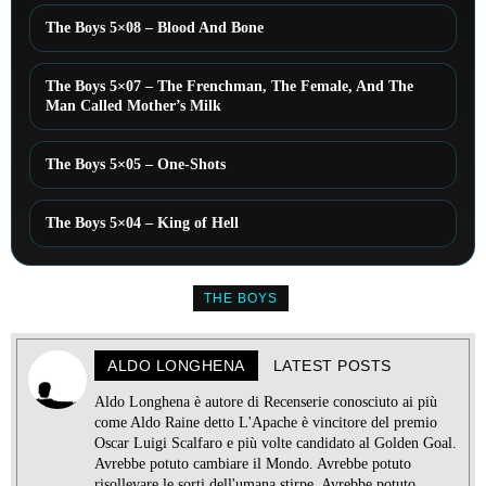
The Boys 5×08 – Blood And Bone
The Boys 5×07 – The Frenchman, The Female, And The
Man Called Mother’s Milk
The Boys 5×05 – One-Shots
The Boys 5×04 – King of Hell
THE BOYS
ALDO LONGHENA
LATEST POSTS
Aldo Longhena è autore di Recenserie conosciuto ai più
come Aldo Raine detto L'Apache è vincitore del premio
Oscar Luigi Scalfaro e più volte candidato al Golden Goal.
Avrebbe potuto cambiare il Mondo. Avrebbe potuto
risollevare le sorti dell'umana stirpe. Avrebbe potuto