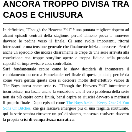
ANCORA TROPPO DIVISA TRA
CAOS E CHIUSURA
In definitiva, “Though the Heavens Fall” è una puntata migliore rispetto ad
alcuni episodi centrali della stagione, perché almeno prova a muovere
davvero le pedine verso il finale. Ci sono svolte importanti, ritorni
interessanti e una tensione generale che finalmente inizia a crescere. Però è
anche un episodio che mostra chiaramente le crepe di una serie arrivata alla
conclusione con troppe storyline aperte e troppa fiducia nella propria
capacità di improvvisare caos controllato.
Sarà fondamentale capire come lo show deciderà di incamerare il
cambiamento occorso a Homelander nel finale di questa puntata, perché da
come verrà gestita questa cosa si deciderà molto dell’effettivo valore di
The Boys intesa come serie tv. “Though the Heavens Fall” intrattiene e
incuriosisce, ma lascia anche la sensazione che il vero problema della serie
non sia più capire come finirà, bensì capire se riuscirà davvero a meritarsi
il proprio finale. Dopo episodi come
The Boys 5×03 – Every One Of You
Sons Of Bitches
, che già lasciava emergere più di una fragilità strutturale,
qui la serie sembra ritrovare un po’ di slancio, ma senza risolvere davvero
la propria
crisi di compattezza narrativa
.