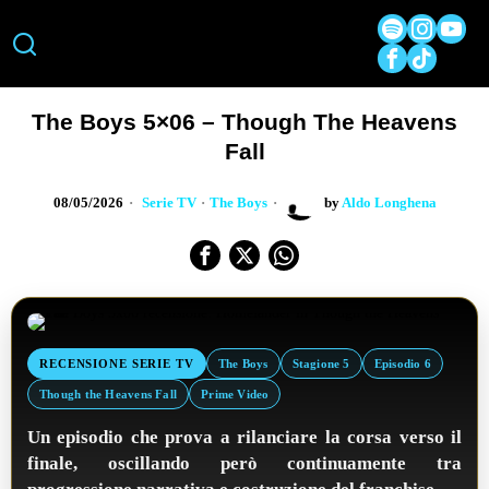
The Boys 5×06 – Though The Heavens
Fall
08/05/2026
Serie TV
·
The Boys
by
Aldo Longhena
RECENSIONE SERIE TV
The Boys
Stagione 5
Episodio 6
Though the Heavens Fall
Prime Video
Un episodio che prova a rilanciare la corsa verso il
finale, oscillando però continuamente tra