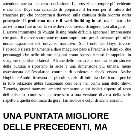
attendono ancora una vera conclusione. La sensazione sempre più evidente
è che The Boys stia cercando di preparare il terreno per il futuro del
franchise più che concentrarsi davvero sulla chiusura della propria storia
principale.
Il problema non è il worldbuilding in sé
, ma il fatto che
arrivi in una fase in cui la serie dovrebbe invece stringere, non allargare.
L’arrivo imminente di Vought Rising rende difficile ignorare l’impressione
che parte di queste sottotrame esistano soprattutto per alimentare spin-off e
nuove espansioni dell’universo narrativo. Sul fronte dei Boys, invece,
l’episodio riesce finalmente a dare maggiore peso a Frenchie e Kimiko, due
personaggi che nelle ultime stagioni erano spesso rimasti intrappolati in
storyline ripetitive o laterali. Alcune delle loro scene sono tra le più sincere
della puntata e riportano la serie a una dimensione più umana, meno
ossessionata dall’escalation continua di violenza e shock visivo. Anche
Hughie e Annie ritrovano un piccolo spazio di intimità che ricorda perché
la loro relazione abbia funzionato così bene nei primi anni dello show.
Tuttavia, questi momenti emotivi sembrano quasi isolati rispetto al resto
dell’episodio, come se appartenessero a una versione diversa della serie
rispetto a quella dominata da gore, fan service e colpi di scena estremi.
UNA PUNTATA MIGLIORE
DELLE PRECEDENTI, MA