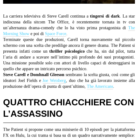
La carriera televisiva di Steve Carell continua a
tingersi di dark
. La star
indiscussa della sitcom The Office, è recentemente tornata in tv con
un’alternanza drama-comedy che lo ha visto prima protagonista di
The
Morning Show
e poi di
Space Force
.
Terminate queste due produzioni, Carell torna nuovamente sul piccolo
schermo con una scelta che predilige ancora il genere drama.
The Patient si
presenta infatti come un
thriller psicologico
che ha, sin dal pilot, tutta
l’aria di andare a scavare nell’intimo più profondo dei suoi protagonisti.
Una missione possibile solo con attori di livello capaci di destreggiarsi in
quello che appare un intricato percorso psichico.
Steve Carell e Domhnall Gleeson
sembrano la scelta giusta, così come gli
ideatori Joel Fields e
Joe Weisberg
, duo che ha già lavorato insieme alla
produzione dell’opera di punta di quest’ultimo,
The Americans
.
QUATTRO CHIACCHIERE CON
L’ASSASSINO
The Patient si propone come una miniserie di 10 episodi per la piattaforma
FX on Hulu, la cui trama si basa su di un quadro narrativamente semplice: