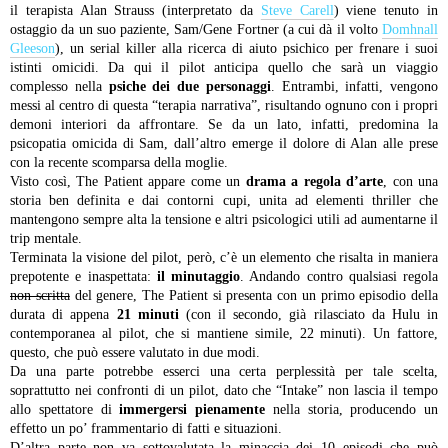
il terapista Alan Strauss (interpretato da
Steve Carell
) viene tenuto in
ostaggio da un suo paziente, Sam/Gene Fortner (a cui dà il volto
Domhnall
Gleeson
), un serial killer alla ricerca di aiuto psichico per frenare i suoi
istinti omicidi. Da qui il pilot anticipa quello che sarà un viaggio
complesso nella
psiche dei due personaggi
. Entrambi, infatti, vengono
messi al centro di questa “terapia narrativa”, risultando ognuno con i propri
demoni interiori da affrontare. Se da un lato, infatti, predomina la
psicopatia omicida di Sam, dall’altro emerge il dolore di Alan alle prese
con la recente scomparsa della moglie.
Visto così, The Patient appare come un
drama a regola d’arte
, con una
storia ben definita e dai contorni cupi, unita ad elementi thriller che
mantengono sempre alta la tensione e altri psicologici utili ad aumentarne il
trip mentale.
Terminata la visione del pilot, però, c’è un elemento che risalta in maniera
prepotente e inaspettata:
il minutaggio
. Andando contro qualsiasi regola
non scritta
del genere, The Patient si presenta con un primo episodio della
durata di appena
21 minuti
(con il secondo, già rilasciato da Hulu in
contemporanea al pilot, che si mantiene simile, 22 minuti). Un fattore,
questo, che può essere valutato in due modi.
Da una parte potrebbe esserci una certa perplessità per tale scelta,
soprattutto nei confronti di un pilot, dato che “Intake” non lascia il tempo
allo spettatore di
immergersi pienamente
nella storia, producendo un
effetto un po’ frammentario di fatti e situazioni.
D’altra parte non va sottovalutata la minaccia dei 10 episodi che può