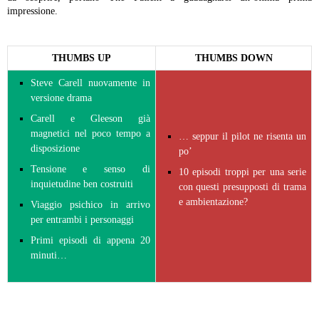
impressione.
THUMBS UP
THUMBS DOWN
Steve Carell nuovamente in
versione drama
Carell e Gleeson già
magnetici nel poco tempo a
… seppur il pilot ne risenta un
disposizione
po’
Tensione e senso di
10 episodi troppi per una serie
inquietudine ben costruiti
con questi presupposti di trama
e ambientazione?
Viaggio psichico in arrivo
per entrambi i personaggi
Primi episodi di appena 20
minuti…