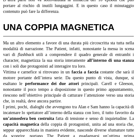
portare al rischio di inutili lungaggini. E in questo caso il minutaggio
contenuto può fare la differenza.
UNA COPPIA MAGNETICA
Ma un altro elemento a favore di una durata più circoscritta sta tutta nella
modalità di narrazione. The Patient, infatti, nonostante la messa in scena
vari di
flashback
utili a comprendere il quadro generale di entrambi i
character, magnetizza la sua storia interamente
all’interno di una stanza
con i soli due protagonisti ad interagire tra loro.
Vittima e carnefice si ritrovano in un
faccia a faccia
costante che sarà il
motore portante dell’intera serie. Da questo punto di vista, dunque, si
esaltano le
performance dei due attori
principali. Carell e Gleeson,
nonostante il poco tempo a disposizione in questo primo appuntamento,
riescono nell’obiettivo principale di catturare l’attenzione verso una storia
che, in realtà, deve ancora partire.
I primi, pochi, dialoghi che avvengono tra Alan e Sam hanno la capacità di
incatenare lo spettatore all’interno della stanza con loro, il tutto favorito da
un’atmosfera ben costruita
fatta di tensione e senso di inquietudine. La
capacità magnetica
della coppia di protagonisti, unita ad una storia che,
seppur apparecchiata in maniera evidente, nasconde diverse sfumature tutte
da scoprire, portano The Patient a guadagnarsi un’ottima prima