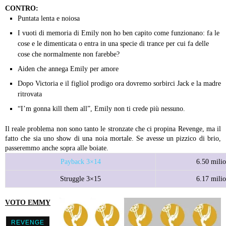
CONTRO:
Puntata lenta e noiosa
I vuoti di memoria di Emily non ho ben capito come funzionano: fa le
cose e le dimenticata o entra in una specie di trance per cui fa delle
cose che normalmente non farebbe?
Aiden che annega Emily per amore
Dopo Victoria e il figliol prodigo ora dovremo sorbirci Jack e la madre
ritrovata
“I’m gonna kill them all”, Emily non ti crede più nessuno.
Il reale problema non sono tanto le stronzate che ci propina Revenge, ma il
fatto che sia uno show di una noia mortale. Se avesse un pizzico di brio,
passeremmo anche sopra alle boiate.
Payback 3×14
6.50 milio
Struggle 3×15
6.17 milio
VOTO EMMY
REVENGE