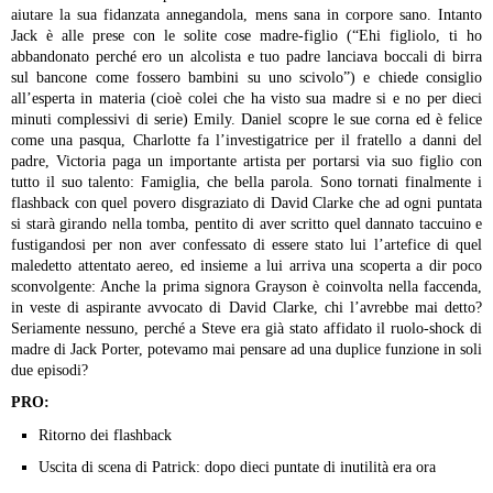
aiutare la sua fidanzata annegandola, mens sana in corpore sano.
Intanto
Jack è alle prese con le solite cose madre-figlio (“Ehi figliolo, ti ho
abbandonato perché ero un alcolista e tuo padre lanciava boccali di birra
sul bancone come fossero bambini su uno scivolo”) e chiede consiglio
all’esperta in materia (cioè colei che ha visto sua madre si e no per dieci
minuti complessivi di serie) Emily.
Daniel scopre le sue corna ed è felice
come una pasqua, Charlotte fa l’investigatrice per il fratello a danni del
padre, Victoria paga un importante artista per portarsi via suo figlio con
tutto il suo talento: Famiglia, che bella parola.
Sono tornati finalmente i
flashback con quel povero disgraziato di David Clarke che ad ogni puntata
si starà girando nella tomba, pentito di aver scritto quel dannato taccuino e
fustigandosi per non aver confessato di essere stato lui l’artefice di quel
maledetto attentato aereo, ed insieme a lui arriva una scoperta a dir poco
sconvolgente: Anche la prima signora Grayson è coinvolta nella faccenda,
in veste di aspirante avvocato di David Clarke, chi l’avrebbe mai detto?
Seriamente nessuno, perché a Steve era già stato affidato il ruolo-shock di
madre di Jack Porter, potevamo mai pensare ad una duplice funzione in soli
due episodi?
PRO:
Ritorno dei flashback
Uscita di scena di Patrick: dopo dieci puntate di inutilità era ora