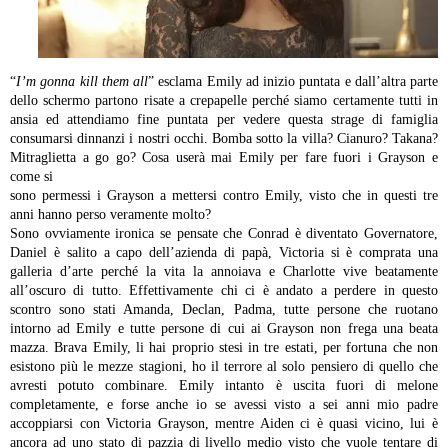
“
I’m gonna kill them all
” esclama Emily ad inizio puntata e dall’altra parte
dello schermo partono risate a crepapelle perché siamo certamente tutti in
ansia ed attendiamo fine puntata per vedere questa strage di famiglia
consumarsi dinnanzi i nostri occhi. Bomba sotto la villa? Cianuro? Takana?
Mitraglietta a go go? Cosa userà mai Emily per fare fuori i Grayson e
come si
sono permessi i Grayson a mettersi contro Emily, visto che in questi tre
anni hanno perso veramente molto?
Sono ovviamente ironica se pensate che Conrad è diventato Governatore,
Daniel è salito a capo dell’azienda di papà, Victoria si è comprata una
galleria d’arte perché la vita la annoiava e Charlotte vive beatamente
all’oscuro di tutto. Effettivamente chi ci è andato a perdere in questo
scontro sono stati Amanda, Declan, Padma, tutte persone che ruotano
intorno ad Emily e tutte persone di cui ai Grayson non frega una beata
mazza. Brava Emily, li hai proprio stesi in tre estati, per fortuna che non
esistono più le mezze stagioni, ho il terrore al solo pensiero di quello che
avresti potuto combinare.
Emily intanto è uscita fuori di melone
completamente, e forse anche io se avessi visto a sei anni mio padre
accoppiarsi con Victoria Grayson, mentre Aiden ci è quasi vicino, lui è
ancora ad uno stato di pazzia di livello medio visto che vuole tentare di