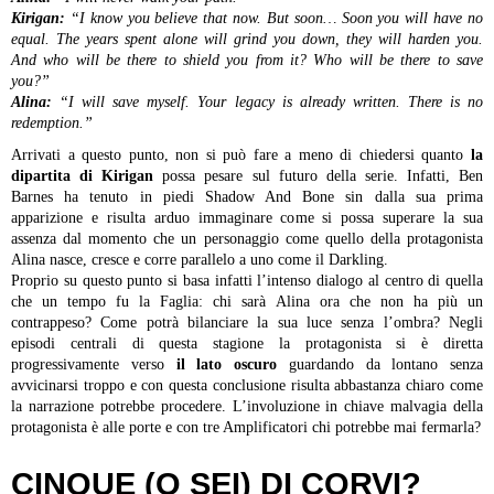
Kirigan:
“I know you believe that now. But soon… Soon you will have no
equal. The years spent alone will grind you down, they will harden you.
And who will be there to shield you from it? Who will be there to save
you?”
Alina:
“I will save myself. Your legacy is already written. There is no
redemption.”
Arrivati a questo punto, non si può fare a meno di chiedersi quanto
la
dipartita di Kirigan
possa pesare sul futuro della serie. Infatti, Ben
Barnes ha tenuto in piedi Shadow And Bone sin dalla sua prima
apparizione e risulta arduo immaginare come si possa superare la sua
assenza dal momento che un personaggio come quello della protagonista
Alina nasce, cresce e corre parallelo a uno come il Darkling.
Proprio su questo punto si basa infatti l’intenso dialogo al centro di quella
che un tempo fu la Faglia: chi sarà Alina ora che non ha più un
contrappeso? Come potrà bilanciare la sua luce senza l’ombra? Negli
episodi centrali di questa stagione la protagonista si è diretta
progressivamente verso
il lato oscuro
guardando da lontano senza
avvicinarsi troppo e con questa conclusione risulta abbastanza chiaro come
la narrazione potrebbe procedere. L’involuzione in chiave malvagia della
protagonista è alle porte e con tre Amplificatori chi potrebbe mai fermarla?
CINQUE (O SEI) DI CORVI?