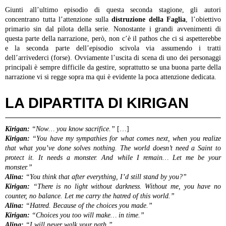
Giunti all’ultimo episodio di questa seconda stagione, gli autori
concentrano tutta l’attenzione sulla
distruzione della Faglia
, l’obiettivo
primario sin dal pilota della serie. Nonostante i grandi avvenimenti di
questa parte della narrazione, però, non c’è il pathos che ci si aspetterebbe
e la seconda parte dell’episodio scivola via assumendo i tratti
dell’arrivederci (forse). Ovviamente l’uscita di scena di uno dei personaggi
principali è sempre difficile da gestire, soprattutto se una buona parte della
narrazione vi si regge sopra ma qui è evidente la poca attenzione dedicata.
LA DIPARTITA DI KIRIGAN
Kirigan:
“Now… you know sacrifice.”
[…]
Kirigan:
“You have my sympathies for what comes next, when you realize
that what you’ve done solves nothing. The world doesn’t need a Saint to
protect it. It needs a monster. And while I remain… Let me be your
monster.”
Alina:
“You think that after everything, I’d still stand by you?”
Kirigan:
“There is no light without darkness. Without me, you have no
counter, no balance. Let me carry the hatred of this world.”
Alina:
“Hatred. Because of the choices you made.”
Kirigan:
“Choices you too will make… in time.”
Alina:
“I will never walk your path.”