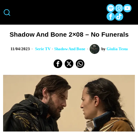
Shadow And Bone 2×08 – No Funerals
11/04/2023
Serie TV
·
Shadow And Bone
by
Giulia Testa