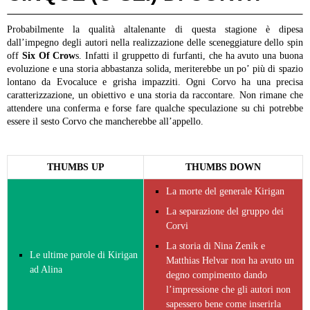
Probabilmente la qualità altalenante di questa stagione è dipesa
dall’impegno degli autori nella realizzazione delle sceneggiature dello spin
off
Six Of Crow
s. Infatti il gruppetto di furfanti, che ha avuto una buona
evoluzione e una storia abbastanza solida, meriterebbe un po’ più di spazio
lontano da Evocaluce e grisha impazziti. Ogni Corvo ha una precisa
caratterizzazione, un obiettivo e una storia da raccontare. Non rimane che
attendere una conferma e forse fare qualche speculazione su chi potrebbe
essere il sesto Corvo che mancherebbe all’appello.
THUMBS UP
THUMBS DOWN
La morte del generale Kirigan
La separazione del gruppo dei
Corvi
La storia di Nina Zenik e
Le ultime parole di Kirigan
Matthias Helvar non ha avuto un
ad Alina
degno compimento dando
l’impressione che gli autori non
sapessero bene come inserirla