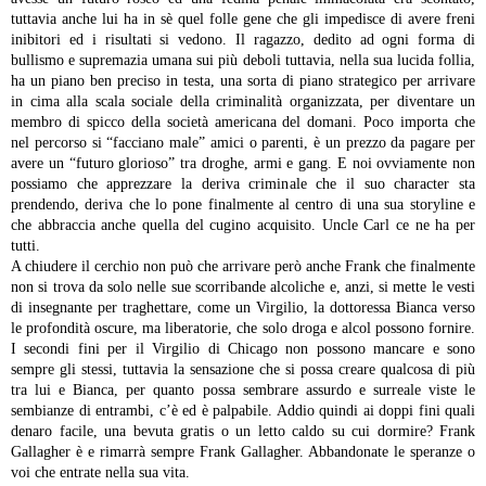
tuttavia anche lui ha in sè quel folle gene che gli impedisce di avere freni
inibitori ed i risultati si vedono. Il ragazzo, dedito ad ogni forma di
bullismo e supremazia umana sui più deboli tuttavia, nella sua lucida follia,
ha un piano ben preciso in testa, una sorta di piano strategico per arrivare
in cima alla scala sociale della criminalità organizzata, per diventare un
membro di spicco della società americana del domani. Poco importa che
nel percorso si “facciano male” amici o parenti, è un prezzo da pagare per
avere un “futuro glorioso” tra droghe, armi e gang. E noi ovviamente non
possiamo che apprezzare la deriva criminale che il suo character sta
prendendo, deriva che lo pone finalmente al centro di una sua storyline e
che abbraccia anche quella del cugino acquisito. Uncle Carl ce ne ha per
tutti.
A chiudere il cerchio non può che arrivare però anche Frank che finalmente
non si trova da solo nelle sue scorribande alcoliche e, anzi, si mette le vesti
di insegnante per traghettare, come un Virgilio, la dottoressa Bianca verso
le profondità oscure, ma liberatorie, che solo droga e alcol possono fornire.
I secondi fini per il Virgilio di Chicago non possono mancare e sono
sempre gli stessi, tuttavia la sensazione che si possa creare qualcosa di più
tra lui e Bianca, per quanto possa sembrare assurdo e surreale viste le
sembianze di entrambi, c’è ed è palpabile. Addio quindi ai doppi fini quali
denaro facile, una bevuta gratis o un letto caldo su cui dormire? Frank
Gallagher è e rimarrà sempre Frank Gallagher. Abbandonate le speranze o
voi che entrate nella sua vita.