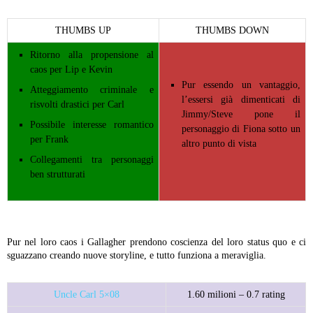
THUMBS UP
THUMBS DOWN
Ritorno alla propensione al
caos per Lip e Kevin
Pur essendo un vantaggio,
Atteggiamento criminale e
l’essersi già dimenticati di
risvolti drastici per Carl
Jimmy/Steve pone il
Possibile interesse romantico
personaggio di Fiona sotto un
per Frank
altro punto di vista
Collegamenti tra personaggi
ben strutturati
Pur nel loro caos i Gallagher prendono coscienza del loro status quo e ci
sguazzano creando nuove storyline, e tutto funziona a meraviglia.
Uncle Carl 5×08
1.60 milioni – 0.7 rating