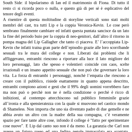
South Side: il bipolarismo di Ian ed il matrimonio di Fiona. Di tutto il
resto ci si ricorda poco o nulla, e questo già di per sè è esplicativo del
tenore degli eventi.
A risentire di questa moltitudine di storyline verticali sono stati molti
membri del cast, tra tutti Lip e la coppia Veronica-Kevin. Le cose però
sembrano finalmente cambiare ed infatti questa puntata sancisce da un lato
la fine del periodo buio per la coppia di neo-genitori, dall’altro il ritorno in
pompa magna del Lip Gallagher che tanto ci piaceva. E’ l’accoppiata Lip-
Kevin che infatti traina gran parte dell’episodio grazie alle loro scorribande
sessuali tra le mura del college e non. Liberati dai problemi che li
affliggevano, entrambi riescono a riportare alla luce il lato migliore dei
loro personaggi, lato che spesso e volentieri coincide con caos, scelte
irrazionali e un insano appetito sessuale che non può che governare la loro
vita. La forza di entrambi i personaggi, nonchè l’empatia che riescono a
creare con il pubblico, risiede esattamente in quanto appena descritto,
entrambi compiono azioni e gesti che il 99% degli uomini vorrebbero fare
ma non può o perchè non ne è nella condizione o perchè è ricco di
inibizioni, al contempo attecchiscono sul pubblico femminile grazie
all’ironia e alla spensieratezza con la quale si muovono nel caotico mondo
di Shameless. Non importa che uno sia diventato padre di due gemelle e ne
abbia avuto un altro con la madre della sua compagna, c’è veramente
spazio per fare tante altre cose, infondo il college è “fatto per sperimentare
cose nuove”. E Lip dal canto suo non è da meno.
La garanzia che Carl non
avesse un futuro roseo ed una fedina penale immacolata era scontato,