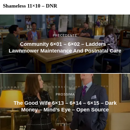
Shameless 11×10 – DNR
PRECEDENTE
Community 6×01 – 6×02 – Ladders –
Lawnmower Maintenance And Postnatal Care
PROSSIMA
The Good Wife 6×13 – 6×14 – 6×15 – Dark
Money – Mind’s Eye – Open Source