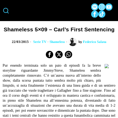
Shameless 5×09 – Carl’s First Sentencing
22/03/2015
Serie TV
·
Shameless
by
Federico Salata
Pur essendo terminata solo un paio di episodi fa la breve
storyline riguardante Jimmy/Steve, Shameless sembra
completamente rinnovato. C’è un’aurea nuova all’interno dello
show, dalla scorsa puntata tutto sembra molto più chiaro, più
limpido, si nota finalmente l’esistenza di una linea guida e di un sentiero
già tracciato che vuole traghettare i Gallagher fino a fine stagione. Fino ad
ora il corso degli eventi si è sviluppato in maniera caotica e confusionaria,
in pieno stile Shameless ma all’ennesima potenza, diventando di fatto
un’accozzaglia di situazioni che avevano una durata di vita media di 1-2
episodi, per poi essere sovrascritte e dimenticate la puntata dopo. Due sono
stati i temi centrali che hanno resistito a questa funambolica camminata nel