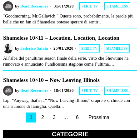
by
Dead Recensore
31/01/2020
SERIE TV
·
SHAMELESS
“Goodmorning, Mr.Gallavich.” Queste sono, probabilmente, le parole più
belle che un fan di Shameless potesse sperare di sentir…
Shameless 10×11 – Location, Location, Location
by
Federico Salata
25/01/2020
SERIE TV
·
SHAMELESS
All’alba del penultimo season finale della serie, visto che Showtime ha
rinnovato e annunciato l’undicesima stagione come l’ultima,…
Shameless 10×10 – Now Leaving Illinois
by
Dead Recensore
18/01/2020
SERIE TV
·
SHAMELESS
Lip: “Anyway, that’s it.“ “Now Leaving Illinois” si apre e si chiude con
una riunione di famiglia. Quella…
1
2
3
…
6
Prossima
CATEGORIE