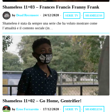
Shameless 11×03 – Frances Francis Franny Frank
by
Dead Recensore
24/12/2020
SERIE TV
·
SHAMELESS
Shameless è stata da sempre una serie che ha voluto mostrare come
l’attualità e il contesto sociale (in…
Shameless 11×02 – Go Home, Gentrifier!
by
Eros Ferraretto
17/12/2020
SERIE TV
·
SHAMELESS