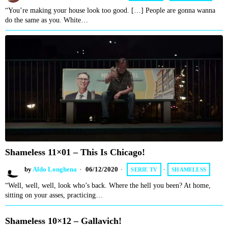
“You’re making your house look too good. […] People are gonna wanna
do the same as you. White…
Shameless 11×01 – This Is Chicago!
by
Aldo Longhena
06/12/2020
SERIE TV
·
SHAMELESS
“Well, well, well, look who’s back. Where the hell you been? At home,
sitting on your asses, practicing…
Shameless 10×12 – Gallavich!