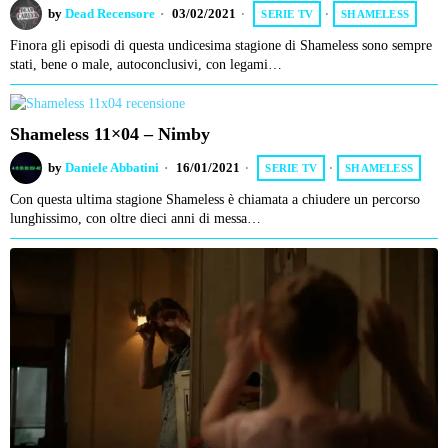
by
Dead Recensore
03/02/2021
SERIE TV
·
SHAMELESS
Finora gli episodi di questa undicesima stagione di Shameless sono sempre
stati, bene o male, autoconclusivi, con legami…
Shameless 11×04 – Nimby
by
Daniele Abbatini
16/01/2021
SERIE TV
·
SHAMELESS
Con questa ultima stagione Shameless è chiamata a chiudere un percorso
lunghissimo, con oltre dieci anni di messa…