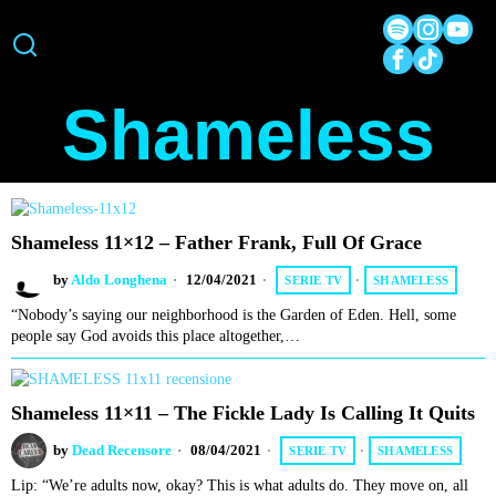
Shameless
Shameless 11×12 – Father Frank, Full Of Grace
by
Aldo Longhena
12/04/2021
SERIE TV
·
SHAMELESS
“Nobody’s saying our neighborhood is the Garden of Eden. Hell, some
people say God avoids this place altogether,…
Shameless 11×11 – The Fickle Lady Is Calling It Quits
by
Dead Recensore
08/04/2021
SERIE TV
·
SHAMELESS
Lip: “We’re adults now, okay? This is what adults do. They move on, all