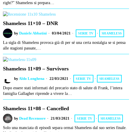
right?” Shameless si prepara…
Shameless 11×10 – DNR
by
Daniele Abbatini
03/04/2021
SERIE TV
·
SHAMELESS
La sigla di Shameless provoca già di per sé una certa nostalgia se si pensa
alle stagioni passate,…
Shameless 11×09 – Survivors
by
Aldo Longhena
22/03/2021
SERIE TV
·
SHAMELESS
Dopo essere stati informati del precario stato di salute di Frank, l’intera
famiglia Gallagher riprende a vivere la…
Shameless 11×08 – Cancelled
by
Dead Recensore
21/03/2021
SERIE TV
·
SHAMELESS
Solo una manciata di episodi separa ormai Shameless dal suo series finale.