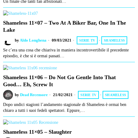
Un finale che tanti fan affezionati…
Shameless 11×07 – Two At A Biker Bar, One In The
Lake
by
Aldo Longhena
09/03/2021
SERIE TV
·
SHAMELESS
Se c’era una cosa che chiariva in maniera incontrovertibile il precedente
episodio, è che si è ormai passati…
Shameless 11×06 – Do Not Go Gentle Into That
Good… Eh, Screw It
by
Dead Recensore
21/02/2021
SERIE TV
·
SHAMELESS
Dopo undici stagioni l’andamento stagionale di Shameless è ormai ben
chiaro a tutti i suoi fedeli spettatori. Eppure,…
Shameless 11×05 – Slaughter