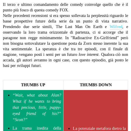
Il terzo e ultimo comandamento delle comedy coinvolge quello che è il
punto più fosco di questa comedy FOX.
Nelle precedenti recensioni si era spesso sollevata la perplessità riguardo le
basse prospettive future della serie da un punto di vista narrativo.
Prendendo due serie simili, The Last Man On Earth e
Wilfred
, e
osservando la loro trama orizzontale di partenza, ci si accorge che il
paragone non regge minimamente. In “Radioactive Ex-Girlfriend” però
non bisogna sottovalutare la questione posta da Zorn stesso inerente la sua
vita sentimentale. La speranza è che tra tre episodi, con il finale di
stagione, vengano posti i semi per un futuro
love interest
. Qualora ciò non
accada, gli autori avranno in ogni caso, con questo episodio, già posto le
basi per sviluppi futuri.
THUMBS UP
THUMBS DOWN
“Wait, what about Alan?
What if he wants to bring
that precious, little, puppy-
eyed friend of his?”
“Scott?”
La trama inedita della
La potenziale metafora dietro la