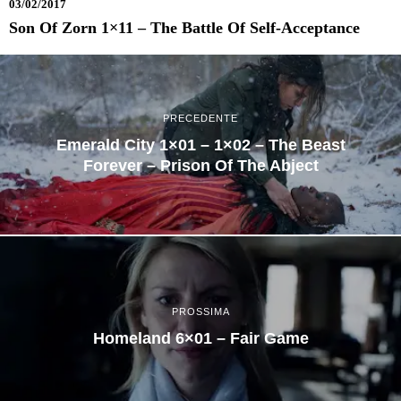
03/02/2017
Son Of Zorn 1×11 – The Battle Of Self-Acceptance
PRECEDENTE
Emerald City 1×01 – 1×02 – The Beast
Forever – Prison Of The Abject
PROSSIMA
Homeland 6×01 – Fair Game