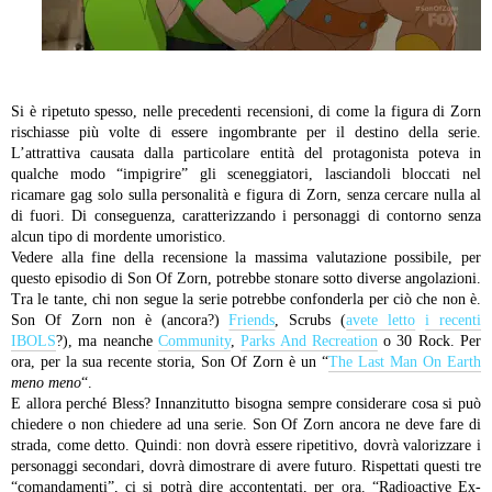
Si è ripetuto spesso, nelle precedenti recensioni, di come la figura di Zorn
rischiasse più volte di essere ingombrante per il destino della serie.
L’attrattiva causata dalla particolare entità del protagonista poteva in
qualche modo “impigrire” gli sceneggiatori, lasciandoli bloccati nel
ricamare gag solo sulla personalità e figura di Zorn, senza cercare nulla al
di fuori. Di conseguenza, caratterizzando i personaggi di contorno senza
alcun tipo di mordente umoristico.
Vedere alla fine della recensione la massima valutazione possibile, per
questo episodio di Son Of Zorn, potrebbe stonare sotto diverse angolazioni.
Tra le tante, chi non segue la serie potrebbe confonderla per ciò che non è.
Son Of Zorn non è (ancora?)
Friends
, Scrubs (
avete letto
i recenti
IBOLS
?), ma neanche
Community
,
Parks And Recreation
o 30 Rock. Per
ora, per la sua recente storia, Son Of Zorn è un “
The Last Man On Earth
meno meno
“.
E allora perché Bless?
Innanzitutto bisogna sempre considerare cosa si può
chiedere o non chiedere ad una serie. Son Of Zorn ancora ne deve fare di
strada, come detto. Quindi: non dovrà essere ripetitivo, dovrà valorizzare i
personaggi secondari, dovrà dimostrare di avere futuro. Rispettati questi tre
“comandamenti”, ci si potrà dire accontentati, per ora. “Radioactive Ex-