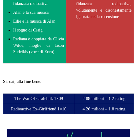
fidanzata radioattiva
fidanzata radioattiva,
volutamente e disonestamente
Alan e la sua musica
ignorata nella recensione
Edie e la musica di Alan
Il sogno di Craig
Radiana è doppiata da Olivia
Wilde, moglie di Jason
Sudeikis (voce di Zorn)
Sì, dai, alla fine bene.
The War Of Grafelnik 1×09
2.88 milioni – 1.2 rating
Radioactive Ex-Girlfriend 1×10
4.26 milioni – 1.8 rating