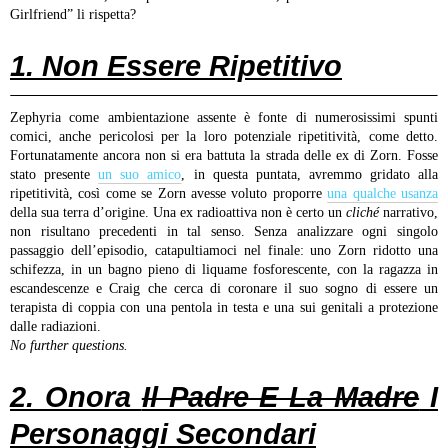
Girlfriend” li rispetta?
1. Non Essere Ripetitivo
Zephyria come ambientazione assente è fonte di numerosissimi spunti
comici, anche pericolosi per la loro potenziale ripetitività, come detto.
Fortunatamente ancora non si era battuta la strada delle ex di Zorn. Fosse
stato presente
un suo amico
, in questa puntata, avremmo gridato alla
ripetitività, così come se Zorn avesse voluto proporre
una qualche usanza
della sua terra d’origine. Una ex radioattiva non è certo un
cliché
narrativo,
non risultano precedenti in tal senso. Senza analizzare ogni singolo
passaggio dell’episodio, catapultiamoci nel finale: uno Zorn ridotto una
schifezza, in un bagno pieno di liquame fosforescente, con la ragazza in
escandescenze e Craig che cerca di coronare il suo sogno di essere un
terapista di coppia con una pentola in testa e una sui genitali a protezione
dalle radiazioni.
No further questions.
2. Onora
Il Padre E La Madre
I
Personaggi Secondari