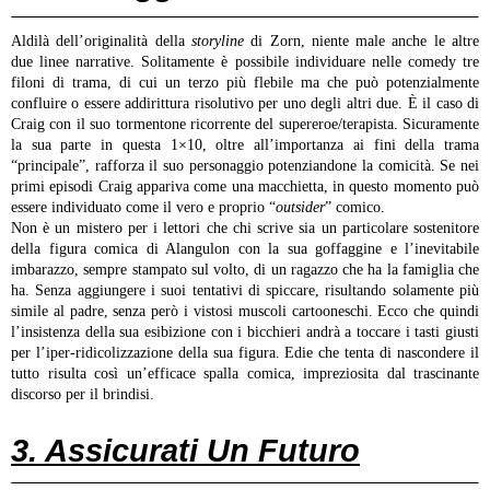
Aldilà dell’originalità della
storyline
di Zorn, niente male anche le altre
due linee narrative. Solitamente è possibile individuare nelle comedy tre
filoni di trama, di cui un terzo più flebile ma che può potenzialmente
confluire o essere addirittura risolutivo per uno degli altri due. È il caso di
Craig con il suo tormentone ricorrente del supereroe/terapista. Sicuramente
la sua parte in questa 1×10, oltre all’importanza ai fini della trama
“principale”, rafforza il suo personaggio potenziandone la comicità. Se nei
primi episodi Craig appariva come una macchietta, in questo momento può
essere individuato come il vero e proprio “
outsider
” comico.
Non è un mistero per i lettori che chi scrive sia un particolare sostenitore
della figura comica di Alangulon con la sua goffaggine e l’inevitabile
imbarazzo, sempre stampato sul volto, di un ragazzo che ha la famiglia che
ha. Senza aggiungere i suoi tentativi di spiccare, risultando solamente più
simile al padre, senza però i vistosi muscoli cartooneschi. Ecco che quindi
l’insistenza della sua esibizione con i bicchieri andrà a toccare i tasti giusti
per l’iper-ridicolizzazione della sua figura. Edie che tenta di nascondere il
tutto risulta così un’efficace spalla comica, impreziosita dal trascinante
discorso per il brindisi.
3. Assicurati Un Futuro