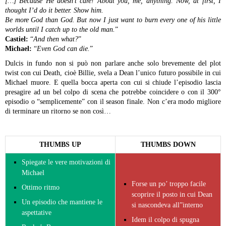
[…] Because He doesn’t care! About you, me, anything. Now, at first, I
thought I’d do it better. Show him.
Be more God than God. But now I just want to burn every one of his little
worlds until I catch up to the old man.
”
Castiel:
“
And then what?
”
Michael:
“
Even God can die.
”
Dulcis in fundo non si può non parlare anche solo brevemente del plot
twist con cui Death, cioè Billie, svela a Dean l’unico futuro possibile in cui
Michael muore. E quella bocca aperta con cui si chiude l’episodio lascia
presagire ad un bel colpo di scena che potrebbe coincidere o con il 300°
episodio o “semplicemente” con il season finale. Non c’era modo migliore
di terminare un ritorno se non così…
THUMBS UP
THUMBS DOWN
Spiegate le vere motivazioni di
Michael
Forse un po’ troppo facile
Ottimo ritmo
scoprire il posto in cui Dean
Un episodio che mantiene le
si nascondeva all”interno
aspettative
Idem il colpo di spugna