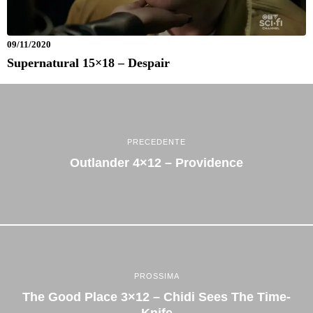
09/11/2020
Supernatural 15×18 – Despair
PRECEDENTE
Outlander 4×12 – Providence
PROSSIMA
The Good Place 3×12 – Chidi Sees The Time-