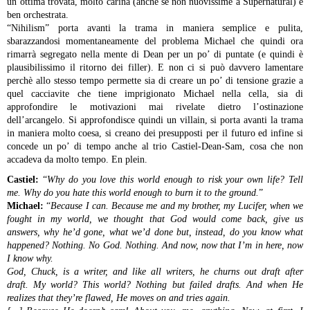
un’ottima trovata, molto carina (anche se non nuovissime a Supernatural) e
ben orchestrata.
“Nihilism” porta avanti la trama in maniera semplice e pulita,
sbarazzandosi momentaneamente del problema Michael che quindi ora
rimarrà segregato nella mente di Dean per un po’ di puntate (e quindi è
plausibilissimo il ritorno dei filler). E non ci si può davvero lamentare
perchè allo stesso tempo permette sia di creare un po’ di tensione grazie a
quel cacciavite che tiene imprigionato Michael nella cella, sia di
approfondire le motivazioni mai rivelate dietro l’ostinazione
dell’arcangelo.
Si approfondisce quindi un villain, si porta avanti la trama
in maniera molto coesa, si creano dei presupposti per il futuro ed infine si
concede un po’ di tempo anche al trio Castiel-Dean-Sam, cosa che non
accadeva da molto tempo. En plein.
Castiel:
“
Why do you love this world enough to risk your own life? Tell
me. Why do you hate this world enough to burn it to the ground.
”
Michael:
“
Because I can. Because me and my brother, my Lucifer, when we
fought in my world, we thought that God would come back, give us
answers, why he’d gone, what we’d done but, instead, do you know what
happened? Nothing. No God. Nothing. And now, now that I’m in here, now
I know why.
God, Chuck, is a writer, and like all writers, he churns out draft after
draft. My world? This world? Nothing but failed drafts. And when He
realizes that they’re flawed, He moves on and tries again.