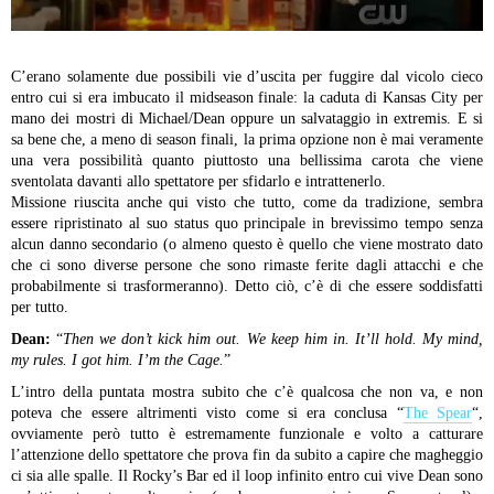
C’erano solamente due possibili vie d’uscita per fuggire dal vicolo cieco
entro cui si era imbucato il midseason finale: la caduta di Kansas City per
mano dei mostri di Michael/Dean oppure un salvataggio in extremis. E si
sa bene che, a meno di season finali, la prima opzione non è mai veramente
una vera possibilità quanto piuttosto una bellissima carota che viene
sventolata davanti allo spettatore per sfidarlo e intrattenerlo.
Missione riuscita anche qui visto che tutto, come da tradizione, sembra
essere ripristinato al suo status quo principale in brevissimo tempo senza
alcun danno secondario (o almeno questo è quello che viene mostrato dato
che ci sono diverse persone che sono rimaste ferite dagli attacchi e che
probabilmente si trasformeranno). Detto ciò, c’è di che essere soddisfatti
per tutto.
Dean:
“
Then we don’t kick him out. We keep him in. It’ll hold. My mind,
my rules. I got him. I’m the Cage.
”
L’intro della puntata mostra subito che c’è qualcosa che non va, e non
poteva che essere altrimenti visto come si era conclusa “
The Spear
“,
ovviamente però tutto è estremamente funzionale e volto a catturare
l’attenzione dello spettatore che prova fin da subito a capire che magheggio
ci sia alle spalle. Il Rocky’s Bar ed il loop infinito entro cui vive Dean sono