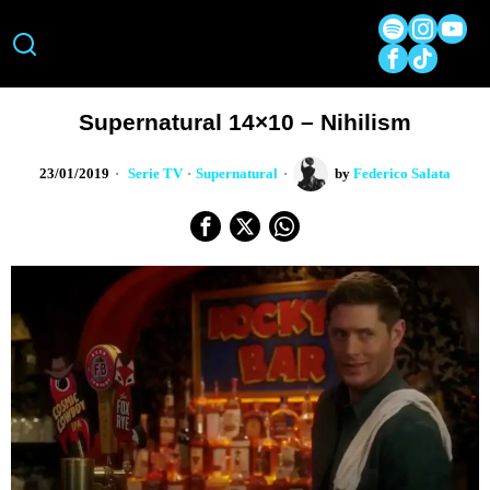
Supernatural 14×10 – Nihilism
23/01/2019
Serie TV
·
Supernatural
by
Federico Salata