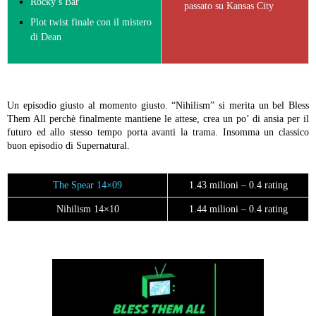
Rocky’s Bar
passato su Kansas City
Plot twist finale con il mistero
di Dean
Un episodio giusto al momento giusto. “Nihilism” si merita un bel Bless
Them All perchè finalmente mantiene le attese, crea un po’ di ansia per il
futuro ed allo stesso tempo porta avanti la trama. Insomma un classico
buon episodio di Supernatural.
The Spear 14×09
1.43 milioni – 0.4 rating
Nihilism 14×10
1.44 milioni – 0.4 rating