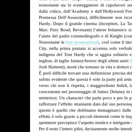
nonostante sia lo sceneggiatore di capolavori s
dalla critica, dall’Academy e dall’Hollywood Fore
Promessa Dell’Assassino), difficilmente non ric
Hardy. Dopo il grande cinema (Inception, La Tal
Max: Fury Road, Revenant) l’attore britannico si 
l’aiuto del padre commediografo e di Knight (con 
Nonostante le
foto promozionali
, così come il tit
City, nella prima puntata si accenna solo verbal
indigena del Tom Hardy che si aggira solitario
inglese, di taglio fantasy/horror degli ultimi anni:
Josh Hartnett), morti che tornano in vita e dottori 
È però difficile trovare una definizione precisa d
subito evidente che questa è solo la parte più artis
verso chi non li rispetta, i maggiordomi fedeli, l
concentrato nel personaggio di James Delaney in cu
misteriosi. Un character che parla poco e per lo 
rafforzare l’effetto straniante dato dal suo perso
questo è quello che dobbiamo immaginarci dalle 
effetti, è solo grazie a piccoli elementi come le in
spettatore percepisce l’aspetto mistico e intrigante 
Per il resto l’intero pilot, decisamente molto intro