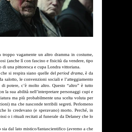
on troppo vagamente un altro dramma in costume,
iosi (anche lì con fascino e fisicità da vendere, tipo
do di una pittoresca e cupa Londra vittoriana.
 che si respira siano quelle del
period drama
, è da
 da salotto, le convenzioni sociali e l’atteggiamento
 di potere, c’è molto altro. Questo “altro” è tutto
 la sua abilità nell’interpretare personaggi cupi e
giatura ma più probabilmente una scelta voluta per
zioni) ma che nasconde terribili segreti. Perlomeno
che lo credevano (e speravano) morto. Perché, in
si o i rituali recitati al funerale da Delaney che lo
o sia dal lato mistico/fantascientifico (avremo a che