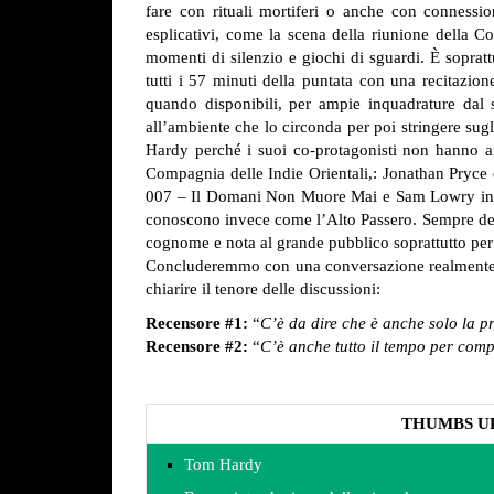
fare con rituali mortiferi o anche con connessio
esplicativi, come la scena della riunione della Co
momenti di silenzio e giochi di sguardi. È sopra
tutti i 57 minuti della puntata con una recitazion
quando disponibili, per ampie inquadrature dal sa
all’ambiente che lo circonda per poi stringere sugli
Hardy perché i suoi co-protagonisti non hanno an
Compagnia delle Indie Orientali,: Jonathan Pryce e
007 – Il Domani Non Muore Mai e Sam Lowry in Braz
conoscono invece come l’Alto Passero. Sempre dei ca
cognome e nota al grande pubblico soprattutto per
Concluderemmo con una conversazione realmente
chiarire il tenore delle discussioni:
Recensore #1:
“
C’è da dire che è anche solo la p
Recensore #2:
“
C’è anche tutto il tempo per comp
THUMBS U
Tom Hardy