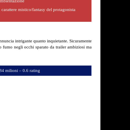
’ambientazione
 carattere mistico/fantasy del protagonista
annuncia intrigante quanto inquietante. Sicuramente
lo fumo negli occhi sparato da trailer ambiziosi ma
84 milioni – 0.6 rating