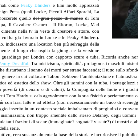
eriali come
Peaky Blinders
e film molto apprezzati
ign Press (quali Locke, Piccoli Affari Sporchi, La
onoscerete quello
del gran pezzo di manzo
di Tom
pa, Il Cavaliere Oscuro – Il Ritorno, Locke, Mad
cimenta nella tv in veste di creatore e attore, con
cui ha già lavorato in Locke e in Peaky Blinders).
olo, indicassero una location ben più selvaggia della
mente al luogo che ospita la giungla e la versione
 e guardingo per Londra con cappotto scuro e tuba. Ricorda anche n
Penny Dreadful
. Tra misticismo, spiritualità, protagonisti maschili mister
che disturbano il sonno dei morti per strane faccende; il tutto sullo sfon
el genere in cui collocare Taboo. Sebbene l’ambientazione e l’atmosfera
tica ed estetica dello show. Oltre gli uomini con la tuba, i pettegolezzi
a povertà (di denaro o di valori), la Compagnia delle Indie e i giochi
i Tom Hardy si cala agevolmente con la sua fisicità e perfettamente con
più con frasi fatte e ad effetto (non necessariamente un buco di sceneg
naggio inserito in un contesto sociale imbalsamato di pregiudizi e conven
insinuazioni, non troppo smentite dallo stesso Delaney, degli uomini 
quietanti frazioni di scene (immaginate? sognate? vissute?) di mostri e abis
della serie.
duttivo, crea sostanzialmente la base della storia e incuriosisce il pubblic