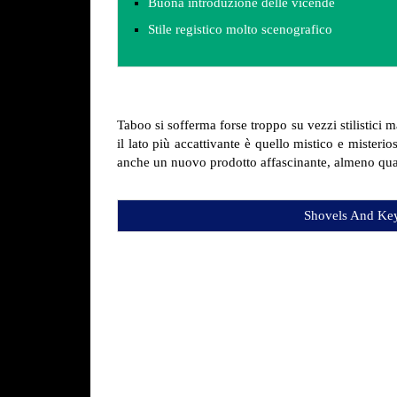
Buona introduzione delle vicende
Stile registico molto scenografico
Taboo si sofferma forse troppo su vezzi stilistici
il lato più accattivante è quello mistico e mister
anche un nuovo prodotto affascinante, almeno quan
Shovels And Ke