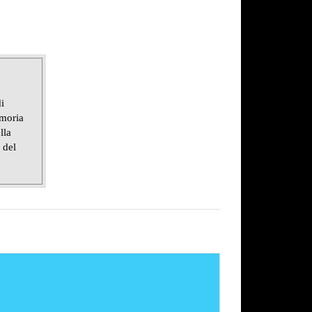
i
emoria
lla
 del