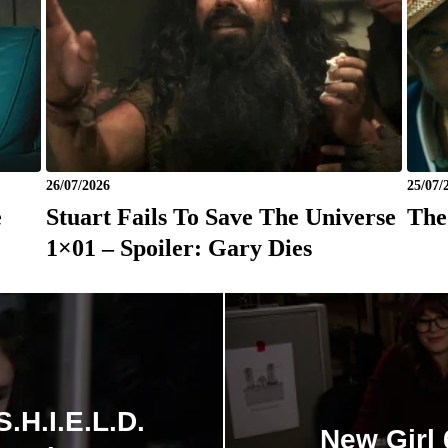
26/07/2026
25/07/
e
Stuart Fails To Save The Universe
The
1×01 – Spoiler: Gary Dies
.H.I.E.L.D.
New Girl 