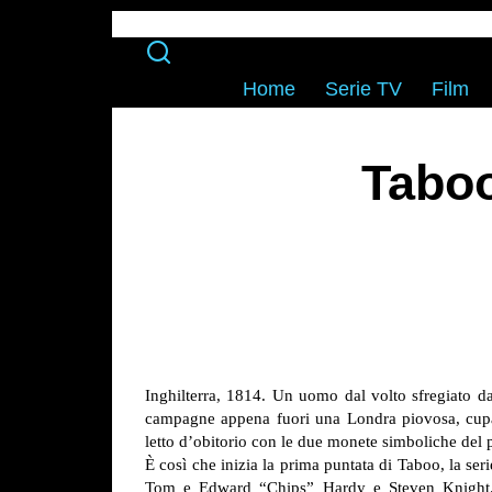
Home
Serie TV
Film
Taboo
Inghilterra, 1814. Un uomo dal volto sfregiato da
campagne appena fuori una Londra piovosa, cupa e
letto d’obitorio con le due monete simboliche del 
È così che inizia la prima puntata di Taboo, la ser
Tom e Edward “Chips” Hardy e Steven Knight. 