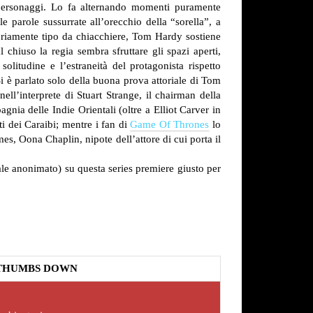
ni personaggi. Lo fa alternando momenti puramente
e parole sussurrate all’orecchio della “sorella”, a
priamente tipo da chiacchiere, Tom Hardy sostiene
 chiuso la regia sembra sfruttare gli spazi aperti,
olitudine e l’estraneità del protagonista rispetto
i è parlato solo della buona prova attoriale di Tom
l’interprete di Stuart Strange, il chairman della
nia delle Indie Orientali (oltre a Elliot Carver in
i dei Caraibi; mentre i fan di
Game Of Thrones
lo
es, Oona Chaplin, nipote dell’attore di cui porta il
ale anonimato) su
questa series premiere giusto per
THUMBS DOWN