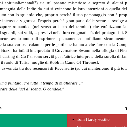
ni spirituali/mentali?) sia sul passato misterioso e segreto di alcu
mpagnia delle Indie da cui si evincono le loro intenzioni o quella dell
ttutto con lo sguardo che, proprio perché il suo personaggio non è pro
e intensa e vigorosa. Proprio perché gran parte delle scene si svolge al
pore romantico (nel senso artistico del termine) che enfatizzano la s
 sguardi, sui volti, espressivi nella loro enigmaticità, dei protagonisti.
S
cora avuto modo di esprimersi pienamente; confidiamo sicuramente nel
 la sua curiosa calamita per le parti che hanno a che fare con la Compag
il ha infatti interpretato il Governatore Swann nella trilogia di Pirat
sting di GoT si sono serviti per l’attrice interprete della sorella di Jam
 il ruolo di Talisa, moglie di Robb in Game Of Thrones).
 avvenuta tra due
recensori di Recenserie (su cui manterremo il più tot
rima puntata, c’è tutto il tempo di migliorare…
”
rare delle luci di scena. O candele.
”
P
Tom Hardy vestito