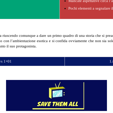
Mancate aspettative circa l
Pochi elementi a segnalare il
 ma riuscendo comunque a dare un primo quadro di una storia che si pre
ioso con l’ambientazione esotica e si confida ovviamente che non sia so
to il suo protagonista.
ys 1×01
1.