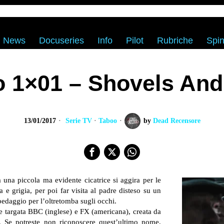
News
Docuseries
Info
Pilot
Rubriche
Spin
 1×01 – Shovels An
13/01/2017
Serie TV
·
Taboo
by
Dead Recensore
 una piccola ma evidente cicatrice si aggira per le
 grigia, per poi far visita al padre disteso su un
pedaggio per l’oltretomba sugli occhi.
ie targata BBC (inglese) e FX (americana), creata da
Se potreste non riconoscere quest’ultimo nome,