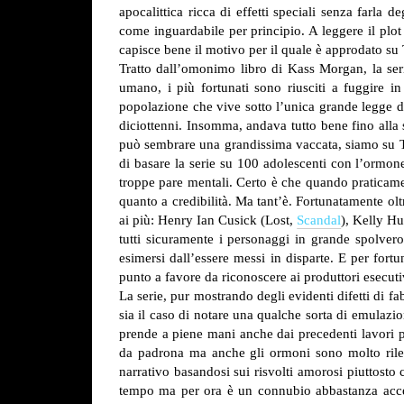
apocalittica ricca di effetti speciali senza farl
come inguardabile per principio. A leggere il plo
capisce bene il motivo per il quale è approdato su 
Tratto dall’omonimo libro di Kass Morgan, la ser
umano, i più fortunati sono riusciti a fuggire in
popolazione che vive sotto l’unica grande legge de
diciottenni. Insomma, andava tutto bene fino alla
può sembrare una grandissima vaccata, siamo su Th
di basare la serie su 100 adolescenti con l’ormo
troppe pare mentali. Certo è che quando praticame
quanto a credibilità. Ma tant’è.
Fortunatamente oltre
ai più: Henry Ian Cusick (Lost,
Scandal
), Kelly H
tutti sicuramente i personaggi in grande spolver
esimersi dall’essere messi in disparte. E per fort
punto a favore da riconoscere ai produttori esecutiv
La serie, pur mostrando degli evidenti difetti di 
sia il caso di notare una qualche sorta di emulazi
prende a piene mani anche dai precedenti lavori po
da padrona ma anche gli ormoni sono molto rilevan
narrativo basandosi sui risvolti amorosi piuttosto
tempo ma per ora è un connubio abbastanza accet