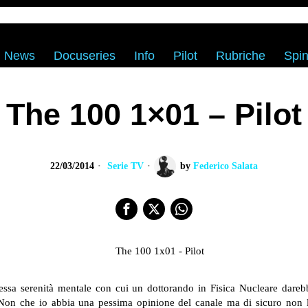
News
Docuseries
Info
Pilot
Rubriche
Spin
The 100 1×01 – Pilot
22/03/2014
Serie TV
by
Federico Salata
ssa serenità mentale con cui un dottorando in Fisica Nucleare dareb
Non che io abbia una pessima opinione del canale ma di sicuro non la