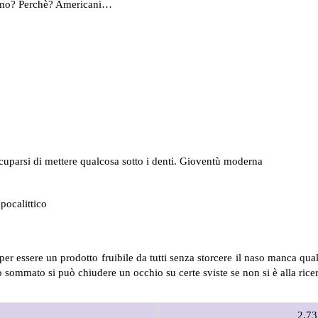
hermo? Perchè? Americani…
uparsi di mettere qualcosa sotto i denti. Gioventù moderna
pocalittico
essere un prodotto fruibile da tutti senza storcere il naso manca qualco
tto sommato si può chiudere un occhio su certe sviste se non si è alla ric
2.73