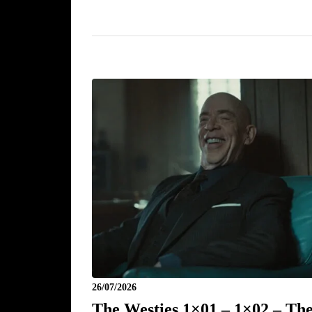
26/07/2026
The Westies 1×01 – 1×02 – Th