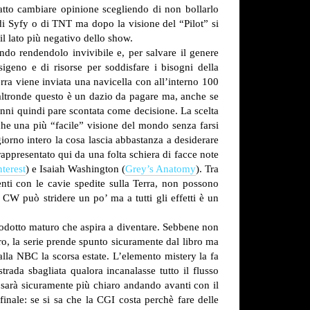
fatto cambiare opinione scegliendo di non bollarlo
di Syfy o di TNT ma dopo la visione del “Pilot” si
il lato più negativo dello show.
do rendendolo invivibile e, per salvare il genere
sigeno e di risorse per soddisfare i bisogni della
rra viene inviata una navicella con all’interno 100
’altronde questo è un dazio da pagare ma, anche se
nni quindi pare scontata come decisione. La scelta
he una più “facile” visione del mondo senza farsi
orno intero la cosa lascia abbastanza a desiderare
rappresentato qui da una folta schiera di facce note
terest
) e Isaiah Washington (
Grey’s Anatomy
). Tra
nti con le cavie spedite sulla Terra, non possono
 CW può stridere un po’ ma a tutti gli effetti è un
prodotto maturo che aspira a diventare. Sebbene non
ro, la serie prende spunto sicuramente dal libro ma
alla NBC la scorsa estate. L’elemento mistery la fa
rada sbagliata qualora incanalasse tutto il flusso
o sarà sicuramente più chiaro andando avanti con il
inale: se si sa che la CGI costa perchè fare delle