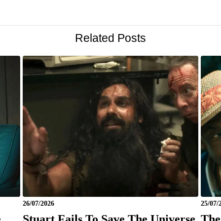
Related Posts
26/07/2026
25/07/
e
Stuart Fails To Save The Universe
The