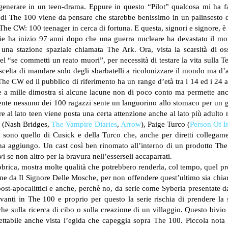
a degenerare in un teen-drama. Eppure in questo “Pilot” qualcosa mi ha 
t di The 100 viene da pensare che starebbe benissimo in un palinsesto 
The CW: 100 teenager in cerca di fortuna. E questa, signori e signore, è 
ie ha inizio 97 anni dopo che una guerra nucleare ha devastato il mon
 una stazione spaziale chiamata The Ark. Ora, vista la scarsità di os
l “se commetti un reato muori”, per necessità di testare la vita sulla Te
 scelta di mandare solo degli sbarbatelli a ricolonizzare il mondo ma d
e CW ed il pubblico di riferimento ha un range d’età tra i 14 ed i 24 a
ne a mille dimostra sì alcune lacune non di poco conto ma permette anc
nte nessuno dei 100 ragazzi sente un languorino allo stomaco per un gi
 al lato teen viene posta una certa attenzione anche al lato più adulto 
u (Nash Bridges,
The Vampire Diaries
,
Arrow
), Paige Turco (
Person Of In
o sono quello di Cusick e della Turco che, anche per diretti collegame
una aggiungo. Un cast così ben rinomato all’interno di un prodotto The
i se non altro per la bravura nell’esserseli accaparrati.
fabbrica, mostra molte qualità che potrebbero renderla, col tempo, quel 
one da Il Signore Delle Mosche, per non offendere quest’ultimo sia chia
st-apocalittici e anche, perchè no, da serie come Syberia presentate d
ti in The 100 e proprio per questo la serie rischia di prendere la st
 che sulla ricerca di cibo o sulla creazione di un villaggio. Questo bivi
tabile anche vista l’egida che capeggia sopra The 100.
Piccola nota f