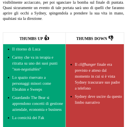
visibilmente acciaccato, per poi sganciare la bomba sul finale di puntata.
Quasi sicuramente un evento di tale portata sarà uno di quelli che faranno
aprire gli occhi a Sydney, spingendola a prendere la sua vita in mano,
qualsiasi sia la direzione.
👍
👎
THUMBS UP
THUMBS DOWN
Il ritorno di Luca
Carmy che va in terapia e
ritratta su uno dei suoi punti
Il
cl
iffhanger
finale era
“
non-negotiables
“
previsto e atteso dal
momento in cui si è vista
Lo spazio riservato a
Sydney trascurare suo padre
personaggi minori come
a telefono
Ebrahim e Sweeps
Sydney deve uscire da questo
Guardando The Bear si
limbo narrativo
apprendono concetti di gestione
aziendale, economia e business
La comicità dei Fak