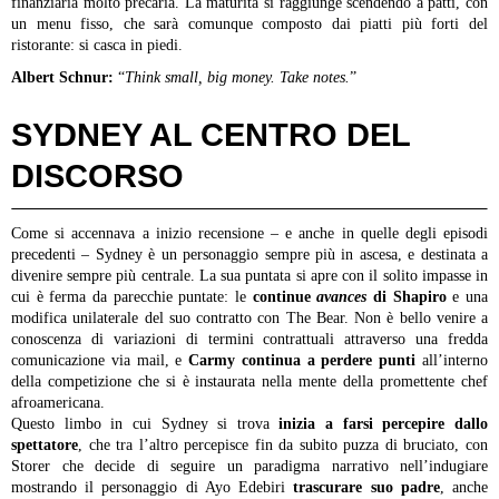
finanziaria molto precaria. La maturità si raggiunge scendendo a patti, con
un menu fisso, che sarà comunque composto dai piatti più forti del
ristorante: si casca in piedi.
Albert Schnur:
“
Think small, big money. Take notes.
”
SYDNEY AL CENTRO DEL
DISCORSO
Come si accennava a inizio recensione – e anche in quelle degli episodi
precedenti – Sydney è un personaggio sempre più in ascesa, e destinata a
divenire sempre più centrale. La sua puntata si apre con il solito impasse in
cui è ferma da parecchie puntate: le
continue
avances
di Shapiro
e una
modifica unilaterale del suo contratto con The Bear. Non è bello venire a
conoscenza di variazioni di termini contrattuali attraverso una fredda
comunicazione via mail, e
Carmy continua a perdere punti
all’interno
della competizione che si è instaurata nella mente della promettente chef
afroamericana.
Questo limbo in cui Sydney si trova
inizia a farsi percepire dallo
spettatore
, che tra l’altro percepisce fin da subito puzza di bruciato, con
Storer che decide di seguire un paradigma narrativo nell’indugiare
mostrando il personaggio di Ayo Edebiri
trascurare suo padre
, anche