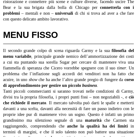
ristorazione e connettere più scene e culture diverse, facendo uscire The
Bear e la sua brigata dalla bolla di Chicago per
connetterla con i
problemi
– mentali e non –
universali
di chi si trova ad aver a che fare
con questo delicato ambito lavorativo.
MENU FISSO
Il secondo grande colpo di scena riguarda Carmy e la sua
filosofia del
menu variabile
, principale grande nemico dell’ammortizzazione dei costi
a cui sta puntando sua sorella Sugar per cercare di mantenere viva una
fiammella di speranza che Cicero vorrebbe spegnere con il suo
timer
. Un
problema che l’inflazione sugli accordi dei venditori non ha fatto che
acuire, in uno
show
che ha anche l’altro grande pregio di fungere da
corso
di approfondimento per gestire un piccolo
business
.
Tanti piccoli commercianti si saranno trovati nelle condizioni di Carmy,
divisi tra la propria filosofia, i propri punti fissi – non negoziabili -, e
ciò
che richiede il mercato
. Il mercato talvolta può darti le spalle e metterti
davanti a una scelta, davanti alla necessità di fare un passo indietro con le
proprie idee pur di mantenere vivo un sogno. Questo è infatti un primo
grandissimo ma silenzioso segnale di una
maturità
che Carmen sta
raggiungendo, comprendendo che
anche la qualità ha dei limiti
in
termini di margini, e che il solo talento non può battere una situazione