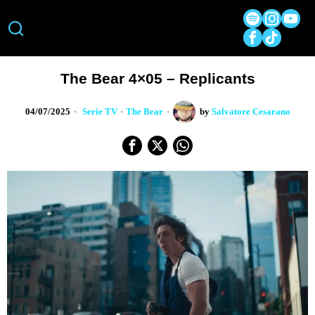
The Bear 4×05 – Replicants
04/07/2025
Serie TV
·
The Bear
by
Salvatore Cesarano