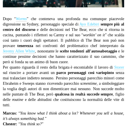
Dopo “
Worms
” che conteneva una profonda ma comunque piacevole
digressione su Sydney, personaggio speciale di
Ayo Edebiri
sempre più al
centro del discorso
e delle decisioni nel The Bear, ecco che si ritorna in
cucina, puntando i riflettori su Carmy e sul suo “
worikin’ on it
” che scalda
così tanto i cuori degli spettatori. Il pubblico di The Bear non può non
provare
tenerezza
nei confronti del problematico chef interpretato da
Jeremy Allen White
, nonostante le
scelte tendenti all’autosabotaggio
e le
continue pessime decisioni che hanno caratterizzato il suo cammino, che
però si fonda su un animo di buon cuore.
Per quanto riguarda il resto della brigata è encomiabile il lavoro di
Storer
sul riuscire a portare avanti un
parco personaggi così variopinto
senza
mai tralasciare indietro nessuno. Persino personaggi parecchio minori come
Ebraheim e Sweeps stanno ricevendo parecchio
screentime
, a simboleggiare
la voglia degli autori di non dimenticare mai nessuno. Non succede molto
nelle puntate di The Bear, però
qualcosa in realtà succede sempre
, figlio
delle
routine
e delle abitudini che costituiscono la normalità delle vite di
tutti.
Marcus:
“
You know what I think about a lot? Whenever you sell a house,
it’s always something bad.
”
Chester:
“
You think so?
”