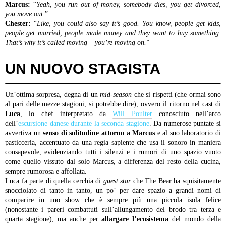
Marcus:
“
Yeah, you run out of money, somebody dies, you get divorced,
you move out.
”
Chester:
“
Like, you could also say it’s good. You know, people get kids,
people get married, people made money and they want to buy something.
That’s why it’s called moving – you’re moving on.
”
UN NUOVO STAGISTA
Un’ottima sorpresa, degna di un
mid-season
che si rispetti (che ormai sono
al pari delle mezze stagioni, si potrebbe dire), ovvero il ritorno nel cast di
Luca
, lo chef interpretato da
Will Poulter
conosciuto nell’arco
dell’
escursione danese durante la seconda stagione
. Da numerose puntate si
avvertiva un
senso di solitudine attorno a Marcus
e al suo laboratorio di
pasticceria, accentuato da una regia sapiente che usa il sonoro in maniera
consapevole, evidenziando tutti i silenzi e i rumori di uno spazio vuoto
come quello vissuto dal solo Marcus, a differenza del resto della cucina,
sempre rumorosa e affollata.
Luca fa parte di quella cerchia di
guest star
che The Bear ha squisitamente
snocciolato di tanto in tanto, un po’ per dare spazio a grandi nomi di
comparire in uno show che è sempre più una piccola isola felice
(nonostante i pareri combattuti sull’allungamento del brodo tra terza e
quarta stagione), ma anche per
allargare l’ecosistema
del mondo della