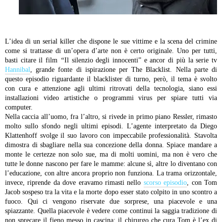
L’idea di un serial killer che dispone le sue vittime e la scena del crimine
come si trattasse di un’opera d’arte non è certo originale. Uno per tutti,
basti citare il film
“
Il silenzio degli innocenti”
e ancor di più la serie tv
Hannibal
, grande fonte di ispirazione per The Blacklist. Nella parte di
questo episodio riguardante il blacklister di turno, però, il tema è svolto
con cura e attenzione agli ultimi ritrovati della tecnologia, siano essi
installazioni video artistiche o programmi virus per spiare tutti via
computer.
Nella caccia all’uomo, fra l’altro, si rivede in primo piano Ressler, rimasto
molto sullo sfondo negli ultimi episodi. L’agente interpretato da Diego
Klattenhoff svolge il suo lavoro con impeccabile professionalità. Stavolta
dimostra di sbagliare nella sua concezione della donna. Spiace mandare a
monte le certezze non solo sue, ma di molti uomini, ma non è vero che
tutte le donne nascono per fare le mamme: alcune sì, altre lo diventano con
l’educazione, con altre ancora proprio non funziona.
La trama orizzontale,
invece, riprende da dove eravamo rimasti nello
scorso episodio
, con Tom
Jacob sospeso tra la vita e la morte dopo esser stato colpito in uno scontro a
fuoco. Qui ci vengono riservate due sorprese, una piacevole e una
spiazzante. Quella piacevole è vedere come continui la saggia tradizione di
non sprecare il fieno messo in cascina: il chirurgo che cura Tom è l’ex di