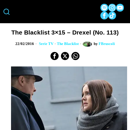
The Blacklist 3×15 – Drexel (No. 113)
22/02/2016
Serie TV
·
The Blacklist
by
FBruscoli