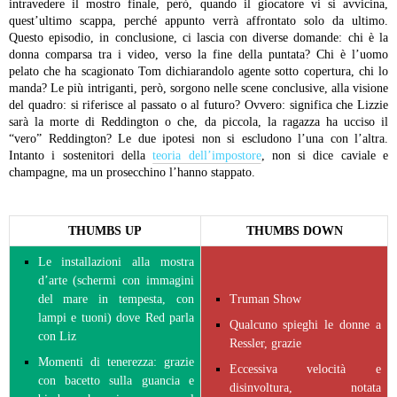
intravedere il mostro finale, però, quando il giocatore vi si avvicina,
quest’ultimo scappa, perché appunto verrà affrontato solo da ultimo.
Questo episodio, in conclusione, ci lascia con diverse domande: chi è la
donna comparsa tra i video, verso la fine della puntata? Chi è l’uomo
pelato che ha scagionato Tom dichiarandolo agente sotto copertura, chi lo
manda? Le più intriganti, però, sorgono nelle scene conclusive, alla visione
del quadro: si riferisce al passato o al futuro? Ovvero: significa che Lizzie
sarà la morte di Reddington o che, da piccola, la ragazza ha ucciso il
“vero” Reddington? Le due ipotesi non si escludono l’una con l’altra.
Intanto i sostenitori della
teoria dell’impostore
, non si dice caviale e
champagne, ma un prosecchino l’hanno stappato.
THUMBS UP
THUMBS DOWN
Le installazioni alla mostra
d’arte (schermi con immagini
del mare in tempesta, con
Truman Show
lampi e tuoni) dove Red parla
Qualcuno spieghi le donne a
con Liz
Ressler, grazie
Momenti di tenerezza: grazie
Eccessiva velocità e
con bacetto sulla guancia e
disinvoltura, notata