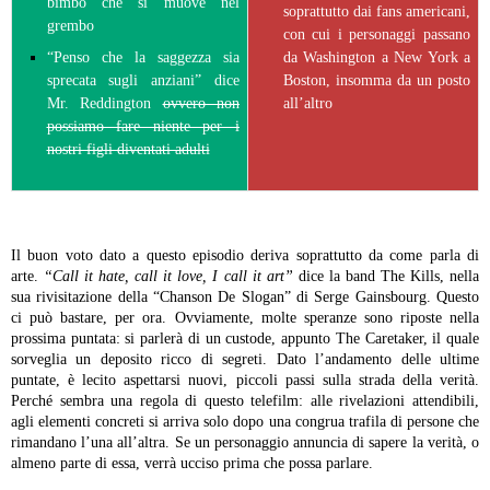
bimbo che si muove nel
soprattutto dai fans americani,
grembo
con cui i personaggi passano
“Penso che la saggezza sia
da Washington a New York a
sprecata sugli anziani” dice
Boston, insomma da un posto
Mr. Reddington
ovvero non
all’altro
possiamo fare niente per i
nostri figli diventati adulti
Il buon voto dato a questo episodio deriva soprattutto da come parla di
arte.
“Call it hate, call it love, I call it art”
dice la band The Kills, nella
sua rivisitazione della “Chanson De Slogan” di Serge Gainsbourg. Questo
ci può bastare, per ora. Ovviamente, molte speranze sono riposte nella
prossima puntata: si parlerà di un custode, appunto The Caretaker, il quale
sorveglia un deposito ricco di segreti. Dato l’andamento delle ultime
puntate, è lecito aspettarsi nuovi, piccoli passi sulla strada della verità.
Perché sembra una regola di questo telefilm: alle rivelazioni attendibili,
agli elementi concreti si arriva solo dopo una congrua trafila di persone che
rimandano l’una all’altra. Se un personaggio annuncia di sapere la verità, o
almeno parte di essa, verrà ucciso prima che possa parlare.