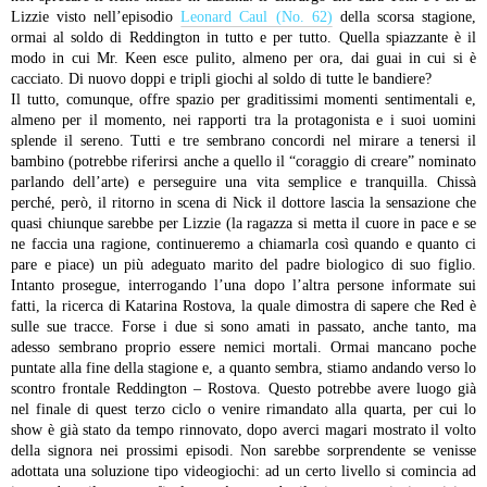
Lizzie visto nell’episodio
Leonard Caul (No. 62)
della scorsa stagione,
ormai al soldo di Reddington in tutto e per tutto. Quella spiazzante è il
modo in cui Mr. Keen esce pulito, almeno per ora, dai guai in cui si è
cacciato. Di nuovo doppi e tripli giochi al soldo di tutte le bandiere?
Il tutto, comunque, offre spazio per graditissimi momenti sentimentali e,
almeno per il momento, nei rapporti tra la protagonista e i suoi uomini
splende il sereno. Tutti e tre sembrano concordi nel mirare a tenersi il
bambino (potrebbe riferirsi anche a quello il “coraggio di creare” nominato
parlando dell’arte) e perseguire una vita semplice e tranquilla. Chissà
perché, però, il ritorno in scena di Nick il dottore lascia la sensazione che
quasi chiunque sarebbe per Lizzie (la ragazza si metta il cuore in pace e se
ne faccia una ragione, continueremo a chiamarla così quando e quanto ci
pare e piace) un più adeguato marito del padre biologico di suo figlio.
Intanto prosegue, interrogando l’una dopo l’altra persone informate sui
fatti, la ricerca di Katarina Rostova, la quale dimostra di sapere che Red è
sulle sue tracce. Forse i due si sono amati in passato, anche tanto, ma
adesso sembrano proprio essere nemici mortali. Ormai mancano poche
puntate alla fine della stagione e, a quanto sembra, stiamo andando verso lo
scontro frontale Reddington – Rostova. Questo potrebbe avere luogo già
nel finale di quest terzo ciclo o venire rimandato alla quarta, per cui lo
show è già stato da tempo rinnovato, dopo averci magari mostrato il volto
della signora nei prossimi episodi. Non sarebbe sorprendente se venisse
adottata una soluzione tipo videogiochi: ad un certo livello si comincia ad