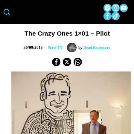
The Crazy Ones 1×01 – Pilot
30/09/2013
Serie TV
by
Dead Recensore