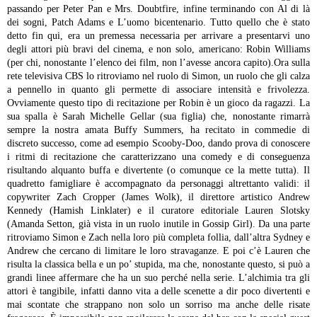
passando per Peter Pan e Mrs. Doubtfire, infine terminando con Al di là
dei sogni, Patch Adams e L’uomo bicentenario. Tutto quello che è stato
detto fin qui, era un premessa necessaria per arrivare a presentarvi uno
degli attori più bravi del cinema, e non solo, americano: Robin Williams
(per chi, nonostante l’elenco dei film, non l’avesse ancora capito).Ora sulla
rete televisiva CBS lo ritroviamo nel ruolo di Simon, un ruolo che gli calza
a pennello in quanto gli permette di associare intensità e frivolezza.
Ovviamente questo tipo di recitazione per Robin è un gioco da ragazzi.
La
sua spalla è Sarah Michelle Gellar (sua figlia) che, nonostante rimarrà
sempre la nostra amata Buffy Summers, ha recitato in commedie di
discreto successo, come ad esempio Scooby-Doo, dando prova di conoscere
i ritmi di recitazione che caratterizzano una comedy e di conseguenza
risultando alquanto buffa e divertente (o comunque ce la mette tutta). Il
quadretto famigliare è accompagnato da personaggi altrettanto validi: il
copywriter Zach Cropper (James Wolk), il direttore artistico Andrew
Kennedy (Hamish Linklater) e il curatore editoriale Lauren Slotsky
(Amanda Setton, già vista in un ruolo inutile in Gossip Girl). Da una parte
ritroviamo Simon e Zach nella loro più completa follia, dall’altra Sydney e
Andrew che cercano di limitare le loro stravaganze. E poi c’è Lauren che
risulta la classica bella e un po’ stupida, ma che, nonostante questo, si può a
grandi linee affermare che ha un suo perché nella serie.
L’alchimia tra gli
attori è tangibile, infatti danno vita a delle scenette a dir poco divertenti e
mai scontate che strappano non solo un sorriso ma anche delle risate