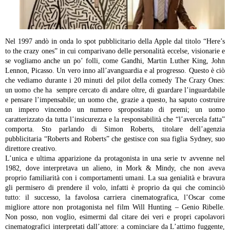
Nel 1997 andò in onda lo spot pubblicitario della Apple dal titolo “Here’s
to the crazy ones” in cui comparivano delle personalità eccelse, visionarie e
se vogliamo anche un po’ folli, come Gandhi, Martin Luther King, John
Lennon, Picasso. Un vero inno all’avanguardia e al progresso. Questo è ciò
che vediamo durante i 20 minuti del pilot della comedy The Crazy Ones:
un uomo che ha sempre cercato di andare oltre, di guardare l’inguardabile
e pensare l’impensabile; un uomo che, grazie a questo, ha saputo costruire
un impero vincendo un numero spropositato di premi; un uomo
caratterizzato da tutta l’insicurezza e la responsabilità che “l’avercela fatta”
comporta. Sto parlando di Simon Roberts, titolare dell’agenzia
pubblicitaria “Roberts and Roberts” che gestisce con sua figlia Sydney, suo
direttore creativo.
L’unica e ultima apparizione da protagonista in una serie tv avvenne nel
1982, dove interpretava un alieno, in Mork & Mindy, che non aveva
proprio familiarità con i comportamenti umani. La sua genialità e bravura
gli permisero di prendere il volo, infatti è proprio da qui che cominciò
tutto: il successo, la favolosa carriera cinematografica, l’Oscar come
migliore attore non protagonista nel film Will Hunting – Genio Ribelle.
Non posso, non voglio, esimermi dal citare dei veri e propri capolavori
cinematografici interpretati dall’attore: a cominciare da L’attimo fuggente,