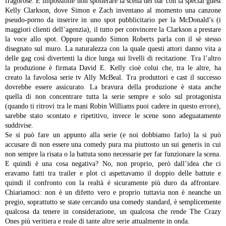
fragorose.
È impossibile non spoilerare la scena del bar con la special guest
Kelly Clarkson, dove Simon e Zach inventano al momento una canzone
pseudo-porno da inserire in uno spot pubblicitario per la McDonald’s (i
maggiori clienti dell’agenzia), il tutto per convincere la Clarkson a prestare
la voce allo spot. Oppure quando Simon Roberts parla con il sè stesso
disegnato sul muro. La naturalezza con la quale questi attori danno vita a
delle gag così divertenti la dice lunga sui livelli di recitazione. Tra l’altro
la produzione è firmata David E. Kelly cioè colui che, tra le altre, ha
creato la favolosa serie tv Ally McBeal. Tra produttori e cast il successo
dovrebbe essere assicurato. La bravura della produzione è stata anche
quella di non concentrare tutta la serie sempre e solo sul protagonista
(quando ti ritrovi tra le mani Robin Williams puoi cadere in questo errore),
sarebbe stato scontato e ripetitivo, invece le scene sono adeguatamente
suddivise.
Se si può fare un appunto alla serie (e noi dobbiamo farlo) la si può
accusare di non essere una comedy pura ma piuttosto un sui generis in cui
non sempre la risata o la battuta sono necessarie per far funzionare la scena.
E quindi è una cosa negativa? No, non proprio, però dall’idea che ci
eravamo fatti tra trailer e plot ci aspettavamo il doppio delle battute e
quindi il confronto con la realtà è sicuramente più duro da affrontare.
Chiariamoci: non è un difetto vero e proprio tuttavia non è neanche un
pregio, soprattutto se state cercando una comedy standard, è semplicemente
qualcosa da tenere in considerazione, un qualcosa che rende The Crazy
Ones più veritiera e reale di tante altre serie attualmente in onda.