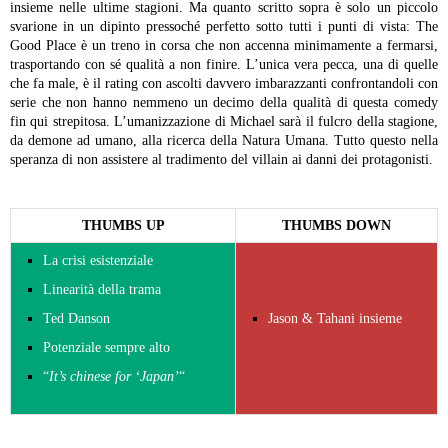
insieme nelle ultime stagioni.
Ma quanto scritto sopra è solo un piccolo
svarione in un dipinto pressoché perfetto sotto tutti i punti di vista: The
Good Place è un treno in corsa che non accenna minimamente a fermarsi,
trasportando con sé qualità a non finire. L’unica vera pecca, una di quelle
che fa male, è il rating con ascolti davvero imbarazzanti confrontandoli con
serie che non hanno nemmeno un decimo della qualità di questa comedy
fin qui strepitosa. L’umanizzazione di Michael sarà il fulcro della stagione,
da demone ad umano, alla ricerca della Natura Umana. Tutto questo nella
speranza di non assistere al tradimento del villain ai danni dei protagonisti.
THUMBS UP
THUMBS DOWN
La crisi esistenziale
Linearità della trama
Ted Danson
Jason & Tahani insieme
Potenziale sempre alto
“
It’s chinese for ‘Japan’
“