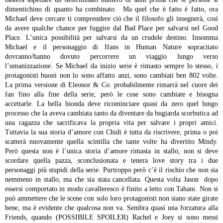
dimentichino di quanto ha combinato. Ma quel che è fatto è fatto, ora
Michael deve cercare ti comprendere ciò che il filosofo gli insegnerà, così
da avere qualche chance per fuggire dal Bad Place per salvarsi nel Good
Place. L’unica possibilità per salvarsi da un crudele destino. Insomma
Michael e il personaggio di Ifans in Human Nature sopracitato
dovranno/hanno dovuto percorrere un viaggio lungo verso
l’umanizzazione.
Se Michael da inizio serie è rimasto sempre lo stesso, i
protagonisti buoni non lo sono affatto anzi, sono cambiati ben 802 volte.
La prima versione di Eleonor & Co. probabilmente rimarrà nel cuore dei
fan fino alla fine della serie, però le cose sono cambiate e bisogna
accettarle. La bella bionda deve ricominciare quasi da zero quel lungo
processo che la aveva cambiata tanto da diventare da bugiarda scorbutica ad
una ragazza che sacrificava la propria vita per salvare i propri amici.
Tuttavia la sua storia d’amore con Chidi è tutta da riscrivere, prima o poi
scatterà nuovamente quella scintilla che tante volte ha divertito Mindy.
Però questa non è l’unica storia d’amore rimasta in stallo, non si deve
scordare quella pazza, sconclusionata e tenera love story tra i due
personaggi più stupidi della serie. Purtroppo però c’è il rischio che non sia
nemmeno in stallo, ma che sia stata cancellata. Questa volta Jason dopo
essersi comportato in modo cavalleresco è finito a letto con Tahani. Non si
può ammettere che le scene con solo loro protagonisti non siano state girate
bene, ma è evidente che qualcosa non va. Sembra quasi una forzatura alla
Friends, quando (POSSIBILE SPOILER) Rachel e Joey si sono messi