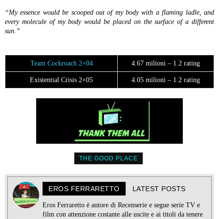
“My essence would be scooped out of my body with a flaming ladle, and
every molecule of my body would be placed on the surface of a different
sun.”
Team Cockroach 2×04
4.67 milioni – 1.2 rating
Existential Crisis 2×05
4.05 milioni – 1.2 rating
THE GOOD PLACE
EROS FERRARETTO
LATEST POSTS
Eros Ferraretto è autore di Recenserie e segue serie TV e
film con attenzione costante alle uscite e ai titoli da tenere