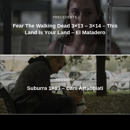
PRECEDENTE
Fear The Walking Dead 3×13 – 3×14 – This
Land Is Your Land – El Matadero
PROSSIMA
Suburra 1×03 – Cani Arrabbiati