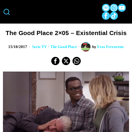
The Good Place 2×05 – Existential Crisis
15/10/2017
Serie TV
·
The Good Place
by
Eros Ferraretto