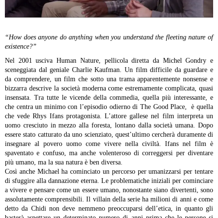
“How does anyone do anything when you understand the fleeting nature of
existence?”
Nel 2001 usciva Human Nature, pellicola diretta da Michel Gondry e
sceneggiata dal geniale Charlie Kaufman. Un film difficile da guardare e
da comprendere, un film che sotto una trama apparentemente nonsense e
bizzarra descrive la società moderna come estremamente complicata, quasi
insensata. Tra tutte le vicende della commedia, quella più interessante, e
che centra un minimo con l’episodio odierno di The Good Place, è quella
che vede Rhys Ifans protagonista. L’attore gallese nel film interpreta un
uomo cresciuto in mezzo alla foresta, lontano dalla società umana. Dopo
essere stato catturato da uno scienziato, quest’ultimo cercherà duramente di
insegnare al povero uomo come vivere nella civiltà. Ifans nel film è
spaventato e confuso, ma anche volenteroso di correggersi per diventare
più umano, ma la sua natura è ben diversa.
Così anche Michael ha cominciato un percorso per umanizzarsi per tentare
di sfuggire alla dannazione eterna. Le problematiche iniziali per cominciare
a vivere e pensare come un essere umano, nonostante siano divertenti, sono
assolutamente comprensibili. Il villain della serie ha milioni di anni e come
detto da Chidi non deve nemmeno preoccuparsi dell’etica, in quanto gli
basterà aspettare un determinato numero di anni prima che le persone si