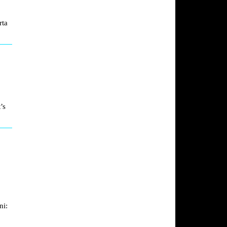
rta
’s
ni: