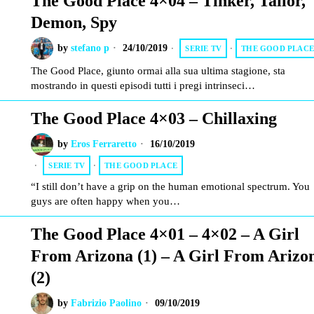
The Good Place 4×04 – Tinker, Tailor,
Demon, Spy
by
stefano p
24/10/2019
SERIE TV
·
THE GOOD PLAC
The Good Place, giunto ormai alla sua ultima stagione, sta
mostrando in questi episodi tutti i pregi intrinseci…
The Good Place 4×03 – Chillaxing
by
Eros Ferraretto
16/10/2019
SERIE TV
·
THE GOOD PLACE
“I still don’t have a grip on the human emotional spectrum. You
guys are often happy when you…
The Good Place 4×01 – 4×02 – A Girl
From Arizona (1) – A Girl From Arizo
(2)
by
Fabrizio Paolino
09/10/2019