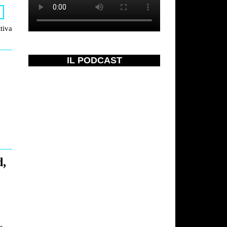
E
tiva
IL PODCAST
d,