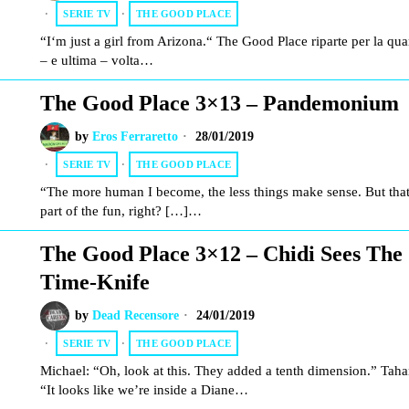
SERIE TV
·
THE GOOD PLACE
“I‘m just a girl from Arizona.“ The Good Place riparte per la qua
– e ultima – volta…
The Good Place 3×13 – Pandemonium
by
Eros Ferraretto
28/01/2019
SERIE TV
·
THE GOOD PLACE
“The more human I become, the less things make sense. But that
part of the fun, right? […]…
The Good Place 3×12 – Chidi Sees The
Time-Knife
by
Dead Recensore
24/01/2019
SERIE TV
·
THE GOOD PLACE
Michael: “Oh, look at this. They added a tenth dimension.” Taha
“It looks like we’re inside a Diane…