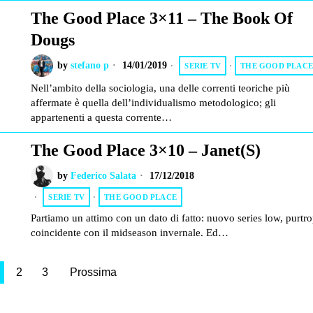
The Good Place 3×11 – The Book Of
Dougs
by
stefano p
14/01/2019
SERIE TV
·
THE GOOD PLAC
Nell’ambito della sociologia, una delle correnti teoriche più
affermate è quella dell’individualismo metodologico; gli
appartenenti a questa corrente…
The Good Place 3×10 – Janet(s)
by
Federico Salata
17/12/2018
SERIE TV
·
THE GOOD PLACE
Partiamo un attimo con un dato di fatto: nuovo series low, purtr
coincidente con il midseason invernale. Ed…
2
3
Prossima