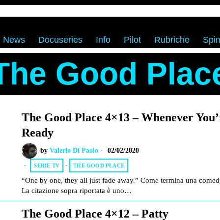
News
Docuseries
Info
Pilot
Rubriche
Spin
The Good Plac
The Good Place 4×13 – Whenever You’
Ready
by
Valerio Di Paolo
02/02/2020
SERIE TV
·
THE GOOD PLACE
“One by one, they all just fade away.” Come termina una come
La citazione sopra riportata è uno…
The Good Place 4×12 – Patty