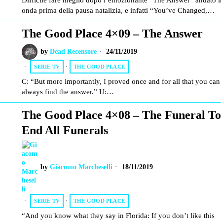
Difficile fare meglio dopo l’emozionante “The Answer” andato i
onda prima della pausa natalizia, e infatti “You’ve Changed,…
The Good Place 4×09 – The Answer
by
Dead Recensore
24/11/2019
SERIE TV
·
THE GOOD PLACE
C: “But more importantly, I proved once and for all that you can
always find the answer.” U:…
The Good Place 4×08 – The Funeral To
End All Funerals
by
Giacomo Marcheselli
18/11/2019
SERIE TV
·
THE GOOD PLACE
“And you know what they say in Florida: If you don’t like this