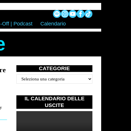
-Off | Podcast
Calendario
e
CATEGORIE
re
Categorie
IL CALENDARIO DELLE
USCITE
dy