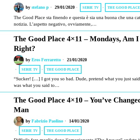
by
stefano p
29/01/2020
SERIE TV
·
THE GOOD PLAC
The Good Place sta finendo e questa è sia una buona che una cat
notizia. L’aspetto negativo, ovviamente,…
The Good Place 4×11 – Mondays, Am I
Right?
by
Eros Ferraretto
21/01/2020
SERIE TV
·
THE GOOD PLACE
“Sucker! […] I got you so bad. Dude, pretend what you just said
was what you said to…
The Good Place 4×10 – You’ve Change
Man
by
Fabrizio Paolino
14/01/2020
SERIE TV
·
THE GOOD PLACE