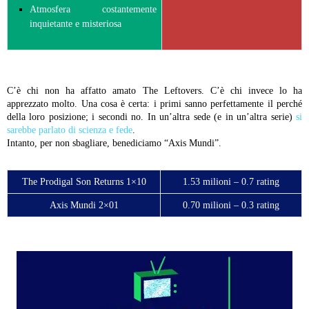
Atmosfera costantemente
inquietante e misteriosa
C’è chi non ha affatto amato The Leftovers. C’è chi invece lo ha
apprezzato molto. Una cosa è certa: i primi sanno perfettamente il perché
della loro posizione; i secondi no. In un’altra sede (e in un’altra serie)
si
sarebbe parlato di scienza e fede
.
Intanto, per non sbagliare, benediciamo “Axis Mundi”.
The Prodigal Son Returns 1×10
1.53 milioni – 0.7 rating
Axis Mundi 2×01
0.70 milioni – 0.3 rating