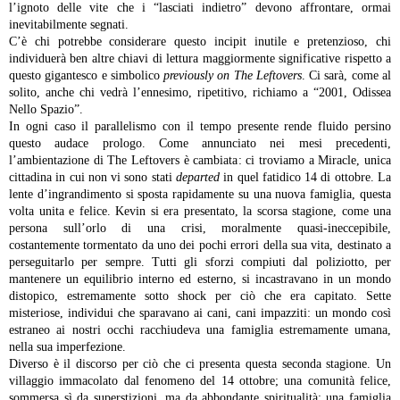
l’ignoto delle vite che i “lasciati indietro” devono affrontare, ormai
inevitabilmente segnati.
C’è chi potrebbe considerare questo incipit inutile e pretenzioso, chi
individuerà ben altre chiavi di lettura maggiormente significative rispetto a
questo gigantesco e simbolico
previously on The Leftovers
. Ci sarà, come al
solito, anche chi vedrà l’ennesimo, ripetitivo, richiamo a “2001, Odissea
Nello Spazio”.
In ogni caso il parallelismo con il tempo presente rende fluido persino
questo audace prologo. Come annunciato nei mesi precedenti,
l’ambientazione di The Leftovers è cambiata: ci troviamo a Miracle, unica
cittadina in cui non vi sono stati
departed
in quel fatidico 14 di ottobre. La
lente d’ingrandimento si sposta rapidamente su una nuova famiglia, questa
volta unita e felice. Kevin si era presentato, la scorsa stagione, come una
persona sull’orlo di una crisi, moralmente quasi-ineccepibile,
costantemente tormentato da uno dei pochi errori della sua vita, destinato a
perseguitarlo per sempre. Tutti gli sforzi compiuti dal poliziotto, per
mantenere un equilibrio interno ed esterno, si incastravano in un mondo
distopico, estremamente sotto shock per ciò che era capitato. Sette
misteriose, individui che sparavano ai cani, cani impazziti: un mondo così
estraneo ai nostri occhi racchiudeva una famiglia estremamente umana,
nella sua imperfezione.
Diverso è il discorso per ciò che ci presenta questa seconda stagione. Un
villaggio immacolato dal fenomeno del 14 ottobre; una comunità felice,
sommersa sì da superstizioni, ma da abbondante spiritualità; una famiglia