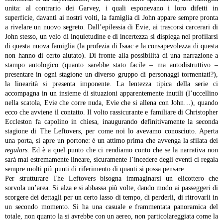
unita: al contrario dei Garvey, i quali esponevano i loro difetti in
superficie, davanti ai nostri volti, la famiglia di John appare sempre pronta
a rivelare un nuovo segreto. Dall’epilessia di Evie, ai trascorsi carcerari di
John stesso, un velo di inquietudine e di incertezza si dispiega nel profilarsi
di questa nuova famiglia (la profezia di Isaac e la consapevolezza di questa
non hanno di certo aiutato).
Di fronte alla possibilità di una narrazione a
stampo antologico (quanto sarebbe stato facile – ma autodistruttivo –
presentare in ogni stagione un diverso gruppo di personaggi tormentati?),
la linearità si presenta imponente. La lentezza tipica della serie ci
accompagna in un insieme di situazioni apparentemente inutili (l’uccellino
nella scatola, Evie che corre nuda, Evie che si allena con John…), quando
ecco che avviene il contatto. Il volto rassicurante e familiare di Christopher
Eccleston fa capolino in chiesa, inaugurando definitivamente la seconda
stagione di The Leftovers, per come noi lo avevamo conosciuto. Aperta
una porta, si apre un portone: è un attimo prima che avvenga la sfilata dei
regulars
. Ed è a quel punto che ci rendiamo conto che se la narrativa non
sarà mai estremamente lineare, sicuramente l’incedere degli eventi ci regala
sempre molti più punti di riferimento di quanti si possa pensare.
Per strutturare The Leftovers bisogna immaginarsi un elicottero che
sorvola un’area. Si alza e si abbassa più volte, dando modo ai passeggeri di
scorgere dei dettagli per un certo lasso di tempo, di perderli, di ritrovarli in
un secondo momento. Si ha una casuale e frammentata panoramica del
totale, non quanto la si avrebbe con un aereo, non particolareggiata come la