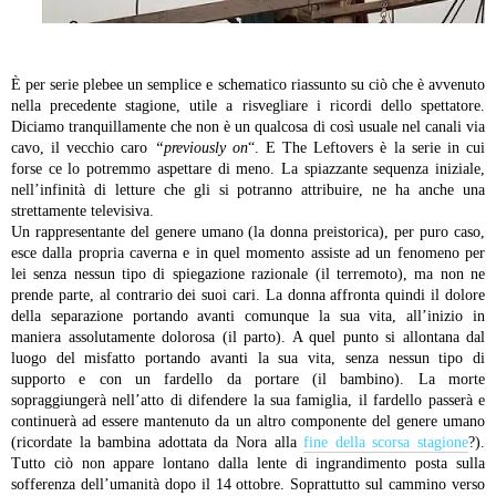
È per serie plebee un semplice e schematico riassunto su ciò che è avvenuto
nella precedente stagione, utile a risvegliare i ricordi dello spettatore.
Diciamo tranquillamente che non è un qualcosa di così usuale nel canali via
cavo, il vecchio caro
“previously on
“. E The Leftovers è la serie in cui
forse ce lo potremmo aspettare di meno. La spiazzante sequenza iniziale,
nell’infinità di letture che gli si potranno attribuire, ne ha anche una
strettamente televisiva.
Un rappresentante del genere umano (la donna preistorica), per puro caso,
esce dalla propria caverna e in quel momento assiste ad un fenomeno per
lei senza nessun tipo di spiegazione razionale (il terremoto), ma non ne
prende parte, al contrario dei suoi cari. La donna affronta quindi il dolore
della separazione portando avanti comunque la sua vita, all’inizio in
maniera assolutamente dolorosa (il parto). A quel punto si allontana dal
luogo del misfatto portando avanti la sua vita, senza nessun tipo di
supporto e con un fardello da portare (il bambino). La morte
sopraggiungerà nell’atto di difendere la sua famiglia, il fardello passerà e
continuerà ad essere mantenuto da un altro componente del genere umano
(ricordate la bambina adottata da Nora alla
fine della scorsa stagione
?).
Tutto ciò non appare lontano dalla lente di ingrandimento posta sulla
sofferenza dell’umanità dopo il 14 ottobre. Soprattutto sul cammino verso