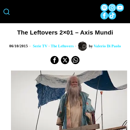
The Leftovers 2×01 – Axis Mundi
06/10/2015
Serie TV
·
The Leftovers
by
Valerio Di Paolo