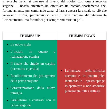
si avrebbe se ci si trovasse al livello del suolo.
Con questa seconda
stagione, il nostro elicottero ha effettuato un piccolo spostamento che,
fortunatamente, pur cambiando zona, ci lascia ancora la visuale su ciò che
vedevamo prima, permettendoci così di non perdere definitivamente
l’orientamento, ma facendoci pur sempre smarrire un po’.
THUMBS UP
THUMBS DOWN
La nuova sigla
L’incipit, in quanto a
realizzazione scenica
Il finale che chiude un cerchio
(terremoto e perdita)
La lentezza – scelta stilistica
Ricollocamento dei protagonisti
coerente e, in quanto tale,
della prima stagione
inattaccabile – spesso spinge
lo spettatore a non assorbire
Caratterizzazione della nuova
pienamente tutti i dettagli
famiglia
Parallelismi e contrasti con la
prima stagione