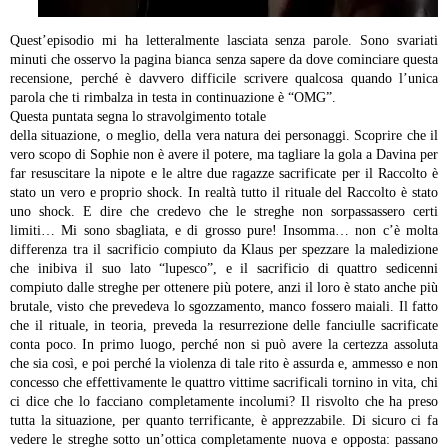
Quest’episodio mi ha letteralmente lasciata senza parole. Sono svariati
minuti che osservo la pagina bianca senza sapere da dove cominciare questa
recensione, perché è davvero difficile scrivere qualcosa quando l’unica
parola che ti rimbalza in testa in continuazione è “OMG”.
Questa puntata segna lo stravolgimento totale
della situazione, o meglio, della vera natura dei personaggi. Scoprire che il
vero scopo di Sophie non è avere il potere, ma tagliare la gola a Davina per
far resuscitare la nipote e le altre due ragazze sacrificate per il Raccolto è
stato un vero e proprio shock. In realtà tutto il rituale del Raccolto è stato
uno shock. E dire che credevo che le streghe non sorpassassero certi
limiti… Mi sono sbagliata, e di grosso pure! Insomma… non c’è molta
differenza tra il sacrificio compiuto da Klaus per spezzare la maledizione
che inibiva il suo lato “lupesco”, e il sacrificio di quattro sedicenni
compiuto dalle streghe per ottenere più potere, anzi il loro è stato anche più
brutale, visto che prevedeva lo sgozzamento, manco fossero maiali. Il fatto
che il rituale, in teoria, preveda la resurrezione delle fanciulle sacrificate
conta poco. In primo luogo, perché non si può avere la certezza assoluta
che sia così, e poi perché la violenza di tale rito è assurda e, ammesso e non
concesso che effettivamente le quattro vittime sacrificali tornino in vita, chi
ci dice che lo facciano completamente incolumi? Il risvolto che ha preso
tutta la situazione, per quanto terrificante, è apprezzabile. Di sicuro ci fa
vedere le streghe sotto un’ottica completamente nuova e opposta: passano