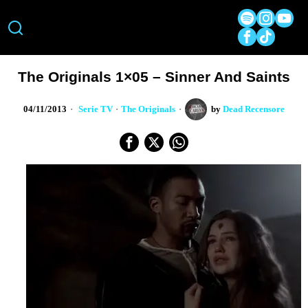
The Originals 1×05 – Sinner And Saints
04/11/2013
Serie TV
·
The Originals
by
Dead Recensore