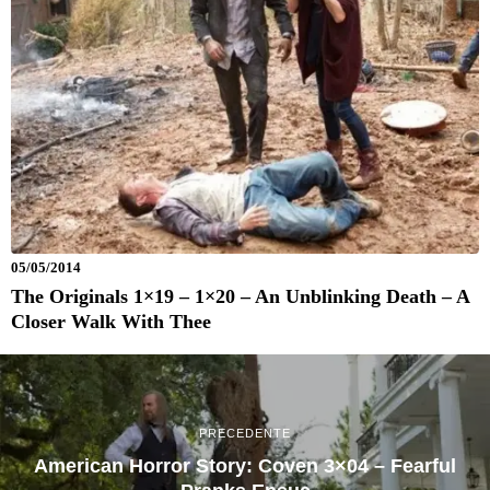
05/05/2014
The Originals 1×19 – 1×20 – An Unblinking Death – A
Closer Walk With Thee
PRECEDENTE
American Horror Story: Coven 3×04 – Fearful