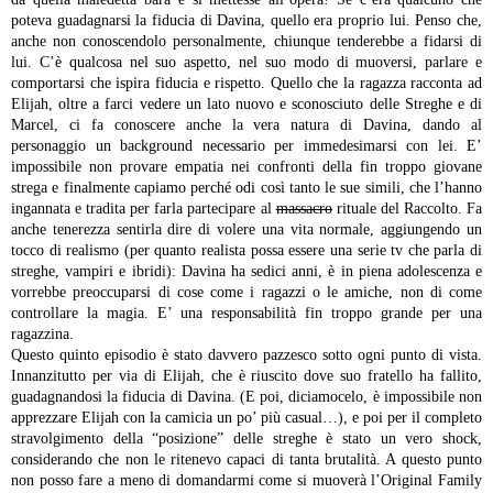
poteva guadagnarsi la fiducia di Davina, quello era proprio lui. Penso che,
anche non conoscendolo personalmente, chiunque tenderebbe a fidarsi di
lui. C’è qualcosa nel suo aspetto, nel suo modo di muoversi, parlare e
comportarsi che ispira fiducia e rispetto. Quello che la ragazza racconta ad
Elijah, oltre a farci vedere un lato nuovo e sconosciuto delle Streghe e di
Marcel, ci fa conoscere anche la vera natura di Davina, dando al
personaggio un background necessario per immedesimarsi con lei. E’
impossibile non provare empatia nei confronti della fin troppo giovane
strega e finalmente capiamo perché odi così tanto le sue simili, che l’hanno
ingannata e tradita per farla partecipare al
massacro
rituale del Raccolto. Fa
anche tenerezza sentirla dire di volere una vita normale, aggiungendo un
tocco di realismo (per quanto realista possa essere una serie tv che parla di
streghe, vampiri e ibridi): Davina ha sedici anni, è in piena adolescenza e
vorrebbe preoccuparsi di cose come i ragazzi o le amiche, non di come
controllare la magia. E’ una responsabilità fin troppo grande per una
ragazzina.
Questo quinto episodio è stato davvero pazzesco sotto ogni punto di vista.
Innanzitutto per via di Elijah, che è riuscito dove suo fratello ha fallito,
guadagnandosi la fiducia di Davina. (E poi, diciamocelo, è impossibile non
apprezzare Elijah con la camicia un po’ più casual…), e poi per il completo
stravolgimento della “posizione” delle streghe è stato un vero shock,
considerando che non le ritenevo capaci di tanta brutalità. A questo punto
non posso fare a meno di domandarmi come si muoverà l’Original Family