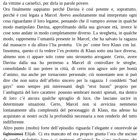
da vittime a carnefici, per dirla in parole povere.
Ora finalmente sappiamo perché Davina è così potente e, soprattutto,
perché è così legata a Marcel. Avevo assolutamente mal interpretato ogni
cosa riguardante il loro legame, pensando che il vampiro avesse in qualche
modo manipolato Davina, approfittando della sua giovane età, invece le
cose sono andate in modo completamente diverso. La streghetta, in qualche
modo, rappresenta l’umanità presente in Marcel, che ha salvato la ragazza
dal massacro e da allora l’ha protetta. Un po’ come fece Klaus con lui.
Insomma, questo ci fa vedere l’ex protetto di Klaus sotto una luce diversa,
almeno non ci appare solo come uno stronzetto arrogante. Certo, avere
Davina dalla sua ha permesso a Marcel di controllare le streghe,
consolidando il suo potere in città, di certo non agisce solo per bontà
d’animo, ma anche per tornaconto personale; ciò nonostante non si può
dire che non nutra dell’affetto sincero per la ragazza. I cosiddetti “bad
guys” sono sempre più interessanti degli “eroi buoni” proprio per
l’ambiguità del loro carattere: possono sembrare mostri spietati, ma dentro
di loro c’è ancora qualche spiraglio di luce, che lasciano uscire in
determinate situazioni. Certo, Marcel non si avvicina nemmeno
lontanamente alla complessità del personaggio di Klaus, ma adesso ha
acquistato ai nostri occhi la profondità necessaria a non renderlo del tutto
indifferente.
Altro punto (molto) forte dell’episodio riguarda l’elegante e onorevole
(e
fighissimo)
Elijah. Ci era mancato ed era proprio giunta l’ora che uscisse
da quella maledetta bara e si mettesse all’opera! Se c’era qualcuno che