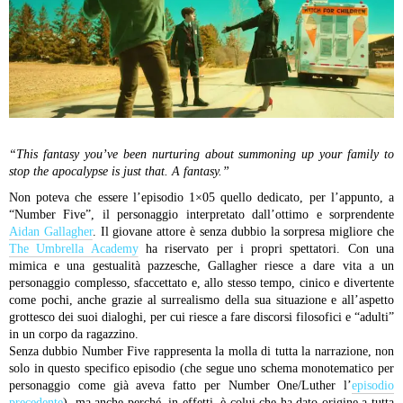
“This fantasy you’ve been nurturing about summoning up your family to
stop the apocalypse is just that. A fantasy.”
Non poteva che essere l’episodio 1×05 quello dedicato, per l’appunto, a
“Number Five”, il personaggio interpretato dall’ottimo e sorprendente
Aidan Gallagher
. Il giovane attore è senza dubbio la sorpresa migliore che
The Umbrella Academy
ha riservato per i propri spettatori. Con una
mimica e una gestualità pazzesche, Gallagher riesce a dare vita a un
personaggio complesso, sfaccettato e, allo stesso tempo, cinico e divertente
come pochi, anche grazie al surrealismo della sua situazione e all’aspetto
grottesco dei suoi dialoghi, per cui riesce a fare discorsi filosofici e “adulti”
in un corpo da ragazzino.
Senza dubbio Number Five rappresenta la molla di tutta la narrazione, non
solo in questo specifico episodio (che segue uno schema monotematico per
personaggio come già aveva fatto per Number One/Luther l’
episodio
precedente
), ma anche perché, in effetti, è colui che ha dato origine a tutta