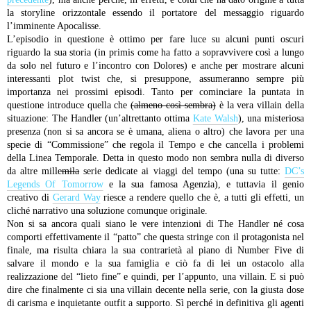
la storyline orizzontale essendo il portatore del messaggio riguardo
l’imminente Apocalisse.
L’episodio in questione è ottimo per fare luce su alcuni punti oscuri
riguardo la sua storia (in primis come ha fatto a sopravvivere così a lungo
da solo nel futuro e l’incontro con Dolores) e anche per mostrare alcuni
interessanti plot twist che, si presuppone, assumeranno sempre più
importanza nei prossimi episodi.
Tanto per cominciare la puntata in
questione introduce quella che
(almeno così sembra)
è la vera villain della
situazione: The Handler (un’altrettanto ottima
Kate Walsh
), una misteriosa
presenza (non si sa ancora se è umana, aliena o altro) che lavora per una
specie di “Commissione” che regola il Tempo e che cancella i problemi
della Linea Temporale. Detta in questo modo non sembra nulla di diverso
da altre mille
mila
serie dedicate ai viaggi del tempo (una su tutte:
DC’s
Legends Of Tomorrow
e la sua famosa Agenzia), e tuttavia il genio
creativo di
Gerard Way
riesce a rendere quello che è, a tutti gli effetti, un
cliché narrativo una soluzione comunque originale.
Non si sa ancora quali siano le vere intenzioni di The Handler né cosa
comporti effettivamente il “patto” che questa stringe con il protagonista nel
finale, ma risulta chiara la sua contrarietà al piano di Number Five di
salvare il mondo e la sua famiglia e ciò fa di lei un ostacolo alla
realizzazione del “lieto fine” e quindi, per l’appunto, una villain. E si può
dire che finalmente ci sia una villain decente nella serie, con la giusta dose
di carisma e inquietante outfit a supporto. Sì perché in definitiva gli agenti