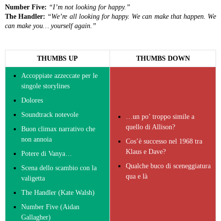
Number Five:
“I’m not looking for happy.”
The Handler:
“We’re all looking for happy. We can make that happen. We
can make you… yourself again.”
THUMBS UP
THUMBS DOWN
Accoppiate azzeccate per le
singole storylines
Dolores
Soundtrack notevole
…un po’ troppo simile a
quello di Allison?
Buon climax narrativo che
non annoia
Cos’è successo nel 1968 tra
Klaus e Dave?
Potere di Vanya…
Qualche buco di sceneggiatura
Scena dello scambio con la
qua e là
valigetta
The Handler (Kate Walsh)
Number Five (Aidan
Gallagher)