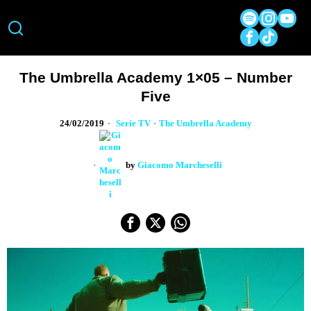
The Umbrella Academy 1×05 – Number
Five
24/02/2019
Serie TV
·
The Umbrella Academy
by
Giacomo Marcheselli