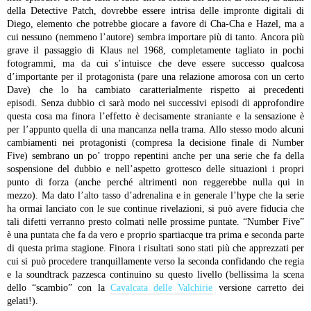
della Detective Patch, dovrebbe essere intrisa delle impronte digitali di
Diego, elemento che potrebbe giocare a favore di Cha-Cha e Hazel, ma a
cui nessuno (nemmeno l’autore) sembra importare più di tanto.
Ancora più
grave il passaggio di Klaus nel 1968, completamente tagliato in pochi
fotogrammi, ma da cui s’intuisce che deve essere successo qualcosa
d’importante per il protagonista (pare una relazione amorosa con un certo
Dave) che lo ha cambiato caratterialmente rispetto ai precedenti
episodi. Senza dubbio ci sarà modo nei successivi episodi di approfondire
questa cosa ma finora l’effetto è decisamente straniante e la sensazione è
per l’appunto quella di una mancanza nella trama.
Allo stesso modo alcuni
cambiamenti nei protagonisti (compresa la decisione finale di Number
Five) sembrano un po’ troppo repentini anche per una serie che fa della
sospensione del dubbio e nell’aspetto grottesco delle situazioni i propri
punto di forza (anche perché altrimenti non reggerebbe nulla qui in
mezzo). Ma dato l’alto tasso d’adrenalina e in generale l’hype che la serie
ha ormai lanciato con le sue continue rivelazioni, si può avere fiducia che
tali difetti verranno presto colmati nelle prossime puntate.
“Number Five”
è una puntata che fa da vero e proprio spartiacque tra prima e seconda parte
di questa prima stagione. Finora i risultati sono stati più che apprezzati per
cui si può procedere tranquillamente verso la seconda confidando che regia
e la soundtrack pazzesca continuino su questo livello (bellissima la scena
dello “scambio” con la
Cavalcata delle Valchirie
versione carretto dei
gelati!).