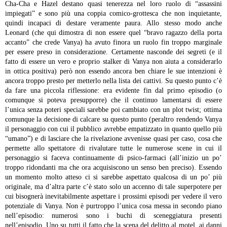
Cha-Cha e Hazel destano quasi tenerezza nel loro ruolo di “assassini
impiegati” e sono più una coppia comico-grottesca che non inquietante,
quindi incapaci di destare veramente paura. Allo stesso modo anche
Leonard (che qui dimostra di non essere quel “bravo ragazzo della porta
accanto” che crede Vanya) ha avuto finora un ruolo fin troppo marginale
per essere preso in considerazione. Certamente nasconde dei segreti (e il
fatto di essere un vero e proprio stalker di Vanya non aiuta a considerarlo
in ottica positiva) però non essendo ancora ben chiare le sue intenzioni è
ancora troppo presto per metterlo nella lista dei cattivi.
Su questo punto c’è
da fare una piccola riflessione: era evidente fin dal primo episodio (o
comunque si poteva presupporre) che il continuo lamentarsi di essere
l’unica senza poteri speciali sarebbe poi cambiato con un plot twist; ottima
comunque la decisione di calcare su questo punto (peraltro rendendo Vanya
il personaggio con cui il pubblico avrebbe empatizzato in quanto quello più
“umano”) e di lasciare che la rivelazione avvenisse quasi per caso, cosa che
permette allo spettatore di rivalutare tutte le numerose scene in cui il
personaggio si faceva continuamente di psico-farmaci (all’inizio un po’
troppo ridondanti ma che ora acquisiscono un senso ben preciso). Essendo
un momento molto atteso ci si sarebbe aspettato qualcosa di un po’ più
originale, ma d’altra parte c’è stato solo un accenno di tale superpotere per
cui bisognerà inevitabilmente aspettare i prossimi episodi per vedere il vero
potenziale di Vanya.
Non è purtroppo l’unica cosa messa in secondo piano
nell’episodio: numerosi sono i buchi di sceneggiatura presenti
nell’episodio. Uno su tutti il fatto che la scena del delitto al motel, ai danni