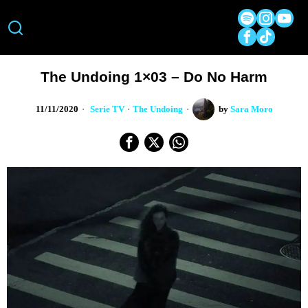
The Undoing 1×03 – Do No Harm
11/11/2020
Serie TV
·
The Undoing
by
Sara Moro