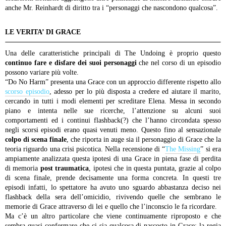
anche Mr. Reinhardt di diritto tra i “personaggi che nascondono qualcosa”.
LE VERITA’ DI GRACE
Una delle caratteristiche principali di The Undoing è proprio questo
continuo fare e disfare dei suoi personaggi
che nel corso di un episodio
possono variare più volte.
“Do No Harm” presenta una Grace con un approccio differente rispetto allo
scorso episodio
, adesso per lo più disposta a credere ed aiutare il marito,
cercando in tutti i modi elementi per screditare Elena. Messa in secondo
piano e intenta nelle sue ricerche, l’attenzione su alcuni suoi
comportamenti ed i continui flashback(?) che l’hanno circondata spesso
negli scorsi episodi erano quasi venuti meno. Questo fino al sensazionale
colpo di scena finale
, che riporta in auge sia il personaggio di Grace che la
teoria riguardo una crisi psicotica. Nella recensione di “
The Missing
” si era
ampiamente analizzata questa ipotesi di una Grace in piena fase di perdita
di memoria
post traumatica
, ipotesi che in questa puntata, grazie al colpo
di scena finale, prende decisamente una forma concreta. In questi tre
episodi infatti, lo spettatore ha avuto uno sguardo abbastanza deciso nei
flashback della sera dell’omicidio, rivivendo quelle che sembrano le
memorie di Grace attraverso di lei e quello che l’inconscio le fa ricordare.
Ma c’è un altro particolare che viene continuamente riproposto e che
sembra quasi confermare che ci sia qualcosa di nascosto in Grace: la regia