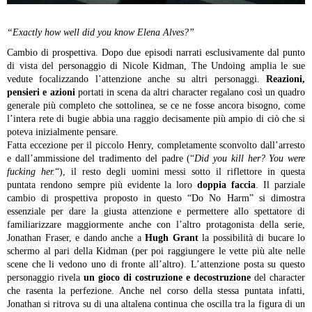
“Exactly how well did you know Elena Alves?”
Cambio di prospettiva. Dopo due episodi narrati esclusivamente dal punto
di vista del personaggio di Nicole Kidman, The Undoing amplia le sue
vedute focalizzando l’attenzione anche su altri personaggi.
Reazioni,
pensieri e azioni
portati in scena da altri character regalano così un quadro
generale più completo che sottolinea, se ce ne fosse ancora bisogno, come
l’intera rete di bugie abbia una raggio decisamente più ampio di ciò che si
poteva inizialmente pensare.
Fatta eccezione per il piccolo Henry, completamente sconvolto dall’arresto
e dall’ammissione del tradimento del padre (“
Did you kill her? You were
fucking her.
“), il resto degli uomini messi sotto il riflettore in questa
puntata rendono sempre più evidente la loro
doppia faccia
. Il parziale
cambio di prospettiva proposto in questo “Do No Harm” si dimostra
essenziale per dare la giusta attenzione e permettere allo spettatore di
familiarizzare maggiormente anche con l’altro protagonista della serie,
Jonathan Fraser, e dando anche a
Hugh Grant
la possibilità di bucare lo
schermo al pari della Kidman (per poi raggiungere le vette più alte nelle
scene che li vedono uno di fronte all’altro). L’attenzione posta su questo
personaggio rivela
un gioco di costruzione e decostruzione
del character
che rasenta la perfezione. Anche nel corso della stessa puntata infatti,
Jonathan si ritrova su di una altalena continua che oscilla tra la figura di un