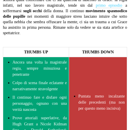
infatti, nel suo lavoro magistrale, tende sin dal
primo episodio
a
soffermarsi
sugli occhi
della donna. Il continuo
movimento spasmodico
delle pupille
nei momenti di maggiore stress lasciano intuire che sotto
quella nebbia che sembra offuscare la mente, ci sia un trauma a cui Grace
ha assistito in prima persona. Rimane solo da vedere se sia stata artefice o
spettatrice.
THUMBS UP
THUMBS DOWN
Ancora una volta la magistrale
regia, sempre minuziosa e
penetrante
Colpo di scena finale eclatante e
narrativamente stravolgente
Puntata meno incalzante
Il continuo fare e disfare ogni
delle precedenti (ma non
personaggio, ognuno con una
per questo meno incisiva)
verità nascosta
Prove attoriali superlative, da
Hugh Grant a Nicole Kidman