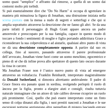
uomo quasi “semplice” e affranto dal rimorso, a quella di un uomo dai
contorni molto più torbidi.
Si può essenzialmente dire che “Do No Harm” si occupa di sgretolare in
maniera più minuziosa la figura di Jonathan, una distruzione iniziata nella
scorsa puntata
con la messa a nudo di segreti e sotterfugi e che qui si
amplia soprattutto attraverso la descrizione che ne fanno gli altri. Se da una
parte infatti il personaggio di Hugh Grant appare ancora un padre
amorevole e preoccupato per la sua famiglia, capace in questo modo di
toccare a fondo i sentimenti di moglie e figlio portando addirittura Grace a
riconsiderare la sua colpevolezza e ad aiutarlo, qualsiasi altro punto di vista
ne dà una
descrizione completamente opposta
. A partire dal suo ex
collega, fino al suocero, passando attraverso il parere professionale
dell’avvocato, Jonathan viene fuori come un uomo meschino, egocentrico e
pieno di sé che dà infine prova allo spettatore di questo lato oscuro durante
la rissa in carcere.
Ma Jonathan Fraser non è l’unico nuovo punto di vista ad emergere
attraverso un voltafaccia. Franklin Reinhardt, interpretato magistralmente
da
Donald Sutherland
, si dimostra altrettanto ambivalente. Il padre di
Grace finora era passato quasi in sordina, svolgendo perlopiù il ruolo di
àncora per la figlia, pronto a elargire aiuti e consigli; risulta tuttavia
naturale immaginare che un attore di tale calibro dovesse ricoprire un ruolo
più prominente. Così, quello che può essere interpretato come un finto
senso di colpa dinanzi alla figlia, i suoi prestiti nascosti a Jonathan e le sue
escursioni notturne aggiungono altre pennellate di mistero lasciando entrare