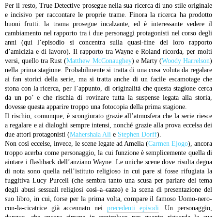
Per il resto, True Detective prosegue nella sua ricerca di uno stile originale
e incisivo per raccontare le proprie trame. Finora la ricerca ha prodotto
buoni frutti: la trama prosegue incalzante, ed è interessante vedere il
cambiamento nel rapporto tra i due personaggi protagonisti nel corso degli
anni (qui l’episodio si concentra sulla quasi-fine del loro rapporto
d’amicizia e di lavoro). Il rapporto tra Wayne e Roland ricorda, per molti
versi, quello tra Rust (
Matthew McConaughey
) e Marty (
Woody Harrelson
)
nella prima stagione. Probabilmente si tratta di una cosa voluta da regalare
ai fan storici della serie, ma si tratta anche di un facile escamotage che
stona con la ricerca, per l’appunto, di originalità che questa stagione cerca
da un po’ e che rischia di rovinare tutta la suspense legata alla storia,
dovesse questa apparire troppo una fotocopia della prima stagione.
Il rischio, comunque, è scongiurato grazie all’atmosfera che la serie riesce
a regalare e ai dialoghi sempre intensi, nonché grazie alla prova eccelsa dei
due attori protagonisti (
Mahershala Ali
e
Stephen Dorff
).
Non così eccelse, invece, le scene legate ad Amelia (
Carmen Ejogo
), ancora
troppo acerba come personaggio, la cui funzione è semplicemente quella di
aiutare i flashback dell’anziano Wayne. Le uniche scene dove risulta degna
di nota sono quella nell’istituto religioso in cui pare si fosse rifugiata la
fuggitiva Lucy Purcell (che sembra tanto una scusa per parlare del tema
degli abusi sessuali religiosi
così a cazzo
) e la scena di presentazione del
suo libro, in cui, forse per la prima volta, compare il famoso Uomo-nero-
con-la-cicatrice già accennato nei
precedenti episodi
. Un personaggio,