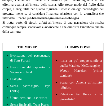
dunque, che ancora rimane in controluce per quanto riguarda la sua
effettiva qualità all’interno della storia. Allo stesso modo del figlio della
coppia, Henry, utile per quanto riguarda l’intenso dialogo padre-figlio nel
presente, meno se si considera l’inattesa relazione con la giornalista che
intervista il padre
(un bel sticazzi ogni tanto è d’obbligo)
.
Si tratta, però, di piccoli difetti all’interno di una narrazione che risulta
comunque sempre scorrevole e avvincente e che dimostra l’indubbia qualità
della scrittura.
THUMBS UP
THUMBS DOWN
Evoluzione del personaggio
di Tom Purcell
…ma un po’ troppo simile a
quella Matthew McConaughey-
Evoluzione del rapporto tra
Woody Harrelson (prima
Wayne e Roland…
stagione)
Dialoghi
Scena con Amelia all’istituto
Scena padre-figlio Hays
religioso
(2015)
Relazione tra Henry e la
Uomo-nero-con-la-cicatrice
giornalista?
Scena finale alla Twin Peaks