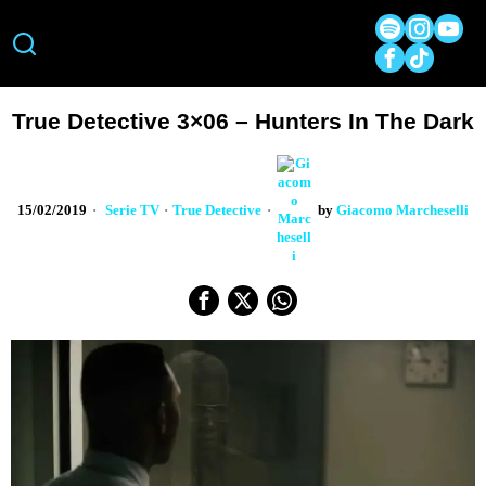
True Detective 3×06 – Hunters In The Dark
15/02/2019
Serie TV
·
True Detective
by
Giacomo Marcheselli