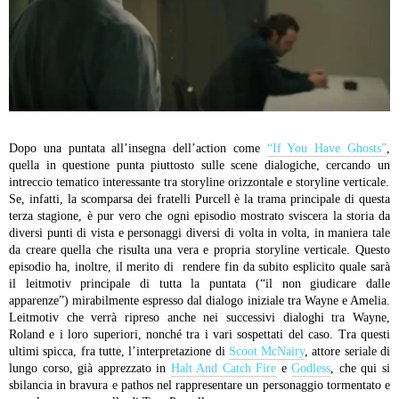
Dopo una puntata all’insegna dell’action come
“If You Have Ghosts”
,
quella in questione punta piuttosto sulle scene dialogiche, cercando un
intreccio tematico interessante tra storyline orizzontale e storyline verticale.
Se, infatti, la scomparsa dei fratelli Purcell è la trama principale di questa
terza stagione, è pur vero che ogni episodio mostrato sviscera la storia da
diversi punti di vista e personaggi diversi di volta in volta, in maniera tale
da creare quella che risulta una vera e propria storyline verticale.
Questo
episodio ha, inoltre, il merito di rendere fin da subito esplicito quale sarà
il leitmotiv principale di tutta la puntata (“il non giudicare dalle
apparenze”) mirabilmente espresso dal dialogo iniziale tra Wayne e Amelia.
Leitmotiv che verrà ripreso anche nei successivi dialoghi tra Wayne,
Roland e i loro superiori, nonché tra i vari sospettati del caso.
Tra questi
ultimi spicca, fra tutte, l’interpretazione di
Scoot McNairy
, attore seriale di
lungo corso, già apprezzato in
Halt And Catch Fire
e
Godless
, che qui si
sbilancia in bravura e pathos nel rappresentare un personaggio tormentato e