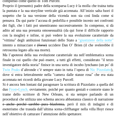
complesso come quello di Tom Purcell.
Proprio il (presunto) padre della scomparsa Lucy è la molla che traina tutta
la puntata e la sua storyline verticale già accennata. All’inizio salta fuori il
sospetto che la sua versione della vicenda non sia così linda come si
pensava. Da qui parte l’accusa di pedofilia e possibile incesto nei confronti
dei figli, che i fatti poi smentiranno successivamente. In compenso, si dà
adito ad una sua presunta omosessualità (da qui forse il difficile rapporto
con la moglie) e infine, si può vedere la sua evoluzione caratteriale da
“vittima” degli ambiziosi funzionari dello Stato a
“giustiziere della notte”
intento a minacciare e
(forse)
uccidere Dan O’ Brien (il che svelerebbe il
retroscena legato alla sua morte).
Ma l’apoteosi della sua evoluzione caratteriale sta nell’emblematica scena
finale in cui quello che può essere, a tutti gli effetti, considerato “il terzo
investigatore della storia” finisce in una sorta di incubo lynchano (un po’ di
Twin Peaks
d’altronde c’è sempre stato in tutta l’opera di
Nic Pizzolatto
),
dove si entra letteralmente nella “camera dalle stanze rosa” che era stata
accennata nei ricordi della giovane Lucy Purcell.
Si è ancora ben lontani dal paragonare la scrittura di Pizzolatto a quella del
duo
Frost
–
Lynch,
ovviamente, poiché per quanto geniali e contorte siano le
trame dello scrittore di New Orleans, si sta sempre parlando di un
procedural che utilizza uno schema ancora abbastanza classico di narrazione
e anche perché sarebbe pura blasfemia,
però il mix di indagini e di
esoterismo che trasuda dall’ultima scena-cliffhanger nella villa Hoyt riesce
nell’obiettivo di catturare l’attenzione dello spettatore.