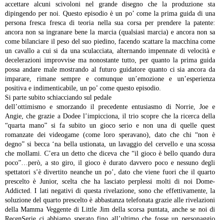
accettare alcuni scivoloni nel grande disegno che la
produzione sta
dipingendo per noi. Questo episodio è un
po’ come la prima guida di una
persona fresca fresca di teoria nella
sua corsa per prendere la patente:
ancora non sa ingranare bene la
marcia (qualsiasi marcia) e ancora non sa
come bilanciare il peso del
suo piedino, facendo scattare la macchina come
un cavallo a cui si da
una sculacciata, alternando impennate di velocità e
decelerazioni
improvvise ma nonostante tutto, per quanto la prima guida
possa
andare male mostrando al futuro guidatore quanto ci sia ancora da
imparare, rimane sempre e comunque un’emozione e un’esperienza
positiva e indimenticabile, un po’ come questo episodio.
Si parte subito schiacciando sul pedale
dell’ottimismo e smorzando il precedente entusiasmo di Norrie, Joe e
Angie, che grazie a Dodee l’impicciona, il trio scopre che la ricerca
della
“quarta mano” si fa subito un gioco serio e non una
di quelle quest
romanzate dei videogame (come loro speravano), dato
che chi “non è
degno” si becca ‘na bella ustionata, un
lavaggio del cervello e una scossa
che mollami. C’era un detto che
diceva che “il gioco è bello quando dura
poco”…però, a sto
giro, il gioco è durato davvero poco e nessuno degli
spettatori s’è
divertito neanche un po’, dato che viene fuori che il quarto
prescelto è Junior, scelta che ha lasciato perplessi molti di noi
Dome-
Addicted. I lati negativi di questa rivelazione, sono che
effettivamente, la
soluzione del quarto prescelto è abbastanza
telefonata grazie alle rivelazioni
della Mamma Veggente di Little Jim
della scorsa puntata, anche se noi di
RecenSerie ci abbiamo sperato
fino all’ultimo che fosse un personaggio