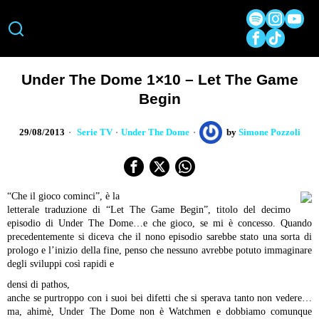
Under The Dome 1×10 – Let The Game
Begin
29/08/2013
Serie TV
·
Under The Dome
by
Simone Pozzoli
“Che il gioco cominci”, è la
letterale traduzione di “Let The Game Begin”, titolo del decimo
episodio di Under The Dome…e che gioco, se mi è concesso. Quando
precedentemente si diceva che il nono episodio sarebbe stato una
sorta di
prologo e l’inizio della fine, penso che nessuno avrebbe
potuto immaginare
degli sviluppi così rapidi e
densi di pathos,
anche se purtroppo con i suoi bei difetti che si sperava tanto non
vedere…
ma, ahimè, Under The Dome non è Watchmen e dobbiamo
comunque