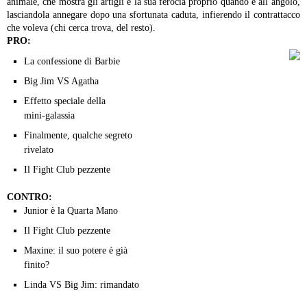
animale, che mostra gli artigli e la sua ferocia proprio
quando è all’angolo,
lasciandola annegare dopo una sfortunata
caduta, infierendo il contrattacco
che voleva (chi cerca trova, del
resto).
PRO:
La confessione di Barbie
Big Jim VS Agatha
Effetto speciale della
mini-galassia
Finalmente, qualche segreto
rivelato
Il Fight Club pezzente
CONTRO:
Junior è la Quarta Mano
Il Fight Club pezzente
Maxine: il suo potere è già
finito?
Linda VS Big Jim: rimandato