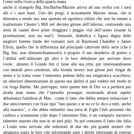
Come nella ricerca della quarta mano,
anche il triangolo Big Jim/Barbie/Maxine arriva ad una svolta con i
suoi
alti e i suoi bassi. Uno dei pregi, è sicuramente Maxine
stessa, che si
dimostra a modo suo una spietata ed egoistica villain
che non ha esitato a
trasformare Chester’s Mill nel decimo girone
dell’inferno, costruendo una
sorta di casinò dove poter sfoggiare i
peggio vizi dell’uomo (tranne la
prostituzione, non sia mai!).
Sensuale, diabolica e figura degna delle
migliori femme fatale dei
romanzi noir di Raymond Chandler e James
Ellroy, quello che la
differenzia dal principale cattivone della serie (che è
Big Jim, non
dimentichiamocelo) è proprio il suo desiderio di potere e
l’abilità
nell’utilizzare gli altri e le loro debolezze per arrivare dove
vuole…almeno il Grande Jim ci tiene alla sua città, pur
interessandosene
con metodi poco ortodossi, alla bionda invece non
gliene può fregar de
meno e la tratta come l’ennesimo pedone della
sua enigmatica scacchiera;
un ulteriore dimostrazione di questa sua
abilità si può vedere nel modo in
cui frega Barbie. Ma purtroppo,
tutto questo ben di Dio va a perdersi per
strada man mano che
l’episodio prosegue, mostrando alcuni aspetti
abbastanza fastidiosi
di Max…come il fatto che debba sempre minacciare i
due amici/nemici
con frasi tipo “fate questo e se no ce lo dico a tutti, anche
alla
maestra”, o che abbia imbastito una sorta di Fight Club pezzente
che
carbura a scommesse (che dopo l’omonimo film, è un comparto
narrativo
talmente usurato che non se ne può più). Se poi contiamo
il fatto che Julia
e Linda sono arrivate alle soluzioni di due dei
più grandi misteri che
aleggiava sopra le loro vite informando pure
i diretti interessati di esserne