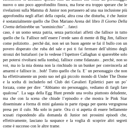
nuovo o uno poco
approfondito finora, ma forse era troppo sperare che le
rivelazioni
sulla Mamma di Junior non portassero ad una sua inclusione più
approfondita negli affari della cupola; altra cosa che disturba, è
che Junior
è sostanzialmente quello che Don Mariano Arena del libro
Il Giorno Della
Civetta
definirebbe un “uominicchio”…fateci
caso, è un uomo senza patria, senza particolari affetti che fallisce
in tutto
quello che fa. Fallisce nell’essere l’erede sano di mente di
Big Jim, fallisce
come poliziotto…perchè dai, non sei un buon
agente se fai il bullo con un
povero disperato che ruba del sale e
poi ti fai fermare dell’ultimo degli
stronzi dei buttafuori (se lo
vedesse l’Ispettore Callaghan si sparerebbe solo
per potersi
rivoltarsi nella tomba), fallisce come fidanzato…perchè, non so
voi, ma io la mia donna non la rinchiudo in un bunker per convincerla
ad
amarmi e fallisce in…boh! Tutto quello che fa. E’ un personaggio
che non
ha effettivamente un posto suo nel già piccolo mondo di
Under The Dome
e la scelta di includerlo nel Club dei Cavalieri
Epilettici pare un po’
forzata, come per dire: “Abbiamo sto
personaggio, vediamo di fargli fare
qualcosa”. La saga della Egg
Hunt prende una svolta piuttosto deludente,
ma che con la scena che
chiude l’episodio e che mostra le Pink Star
disseminate a forma di
mini galassia in parte ripaga per questa vergognosa
presa per il
culo. Ma solo in parte. Ora ci si aspetta di essere bellamente
scusati rispondendo alla domanda di Junior nei prossimi episodi che,
effettivamente, lasciano la suspance e la voglia di scoprire altri
segreti
come è successo con le altre trame.