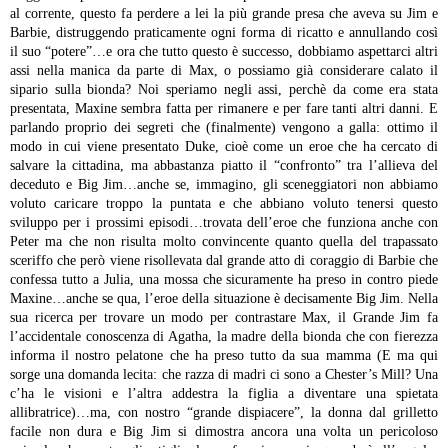
al corrente, questo fa perdere a lei
la più grande presa che aveva su Jim e
Barbie, distruggendo
praticamente ogni forma di ricatto e annullando così
il suo
“potere”…e ora che tutto questo è successo, dobbiamo
aspettarci altri
assi nella manica da parte di Max, o possiamo già
considerare calato il
sipario sulla bionda? Noi speriamo negli assi,
perchè da come era stata
presentata, Maxine sembra fatta per
rimanere e per fare tanti altri danni.
E
parlando proprio dei segreti
che (finalmente) vengono a galla: ottimo il
modo in cui viene
presentato Duke, cioè come un eroe che ha cercato di
salvare la
cittadina, ma abbastanza piatto il “confronto” tra l’allieva del
deceduto e Big Jim…anche se, immagino, gli sceneggiatori non
abbiamo
voluto caricare troppo la puntata e che abbiano voluto
tenersi questo
sviluppo per i prossimi episodi…trovata dell’eroe
che funziona anche con
Peter ma che non risulta molto convincente
quanto quella del trapassato
sceriffo che però viene risollevata dal
grande atto di coraggio di Barbie che
confessa tutto a Julia, una
mossa che sicuramente ha preso in contro piede
Maxine…anche se qua,
l’eroe della situazione è decisamente Big Jim. Nella
sua ricerca per
trovare un modo per contrastare Max, il Grande Jim fa
l’accidentale
conoscenza di Agatha, la madre della bionda che con fierezza
informa
il nostro pelatone che ha preso tutto da sua mamma (E ma qui
sorge
una domanda lecita: che razza di madri ci sono a Chester’s Mill? Una
c’ha le visioni e l’altra addestra la figlia a diventare una spietata
allibratrice)…ma, con nostro “grande dispiacere”, la donna dal
grilletto
facile non dura e Big Jim si dimostra ancora una volta un
pericoloso