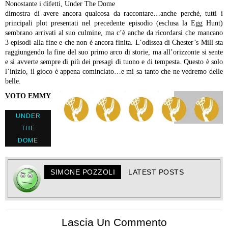
Nonostante i difetti, Under The Dome
dimostra di avere ancora qualcosa da raccontare…anche perchè,
tutti i
principali plot presentati nel precedente episodio (esclusa
la Egg Hunt)
sembrano arrivati al suo culmine, ma c’è anche da
ricordarsi che mancano
3 episodi alla fine e che non è ancora
finita. L’odissea di Chester’s Mill sta
raggiungendo la fine del suo
primo arco di storie, ma all’orizzonte si sente
e si avverte sempre
di più dei presagi di tuono e di tempesta. Questo è solo
l’inizio,
il gioco è appena cominciato…e mi sa tanto che ne vedremo delle
belle.
VOTO EMMY
UNDER
THE
DOME
SIMONE POZZOLI
LATEST POSTS
Lascia Un Commento