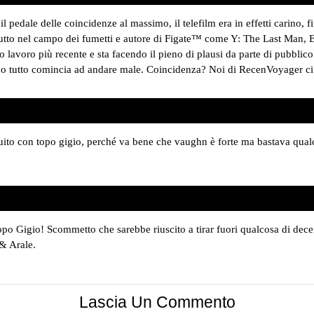
l pedale delle coincidenze al massimo, il telefilm era in effetti carino, f
utto nel campo dei fumetti e autore di Figate™ come Y: The Last Man,
suo lavoro più recente e sta facendo il pieno di plausi da parte di pubbl
ando tutto comincia ad andare male. Coincidenza? Noi di RecenVoyager c
tuito con topo gigio, perché va bene che vaughn è forte ma bastava qual
opo Gigio! Scommetto che sarebbe riuscito a tirar fuori qualcosa di de
 & Arale.
Lascia Un Commento