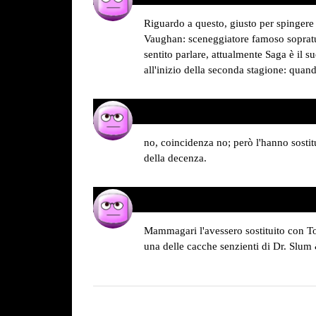
detto:
Riguardo a questo, giusto per spingere i
Vaughan: sceneggiatore famoso soprat
sentito parlare, attualmente Saga è il 
all'inizio della seconda stagione: qu
alan
01/09/2015 alle 07:59
ha
detto:
no, coincidenza no; però l'hanno sosti
della decenza.
Simone Pozzoli
08/09/2015 alle 07:11
ha
detto:
Mammagari l'avessero sostituito con T
una delle cacche senzienti di Dr. Slum