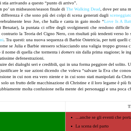
i stia arrivando a questo “punto di arrivo”.
un po’ un midseason/season finale di
The Walking Dead
, dove per una m
ca differenza è che sono più dei colpi di scena generati dagli
sceneggiato
cerebralmente leso Joe, che balla e canta in gaio modo “
Love Is A Batt
 Benatar), la puntata ci offre degli svolgimenti che rendono difficile 
al contrario la Teoria del Cigno Nero, con risultati più tendenti verso l
ni
. Tra questi: una nuova sequenza di Barbie Ostetricia, per tutti quell
come se Julia e Barbie stessero schiacciando una valigia troppo grossa 
 il nome di quella che tormenta i
domers
sin dalla prima stagione; le i
atissime defenestrazioni.
truire dei dialoghi seri e credibili, qui in una forma peggiore del solit
iustificare le sue azioni dicendo che voleva “salvare la Eva che cono
ne in cui non era vero niente e in cui sono stati manipolati da Christi
 solo un frutto delle macchinazione di Christine e il loro legame è più f
bbiamente molta confusione nella mente dei personaggi e una poca chia
T
…anche se gli eventi che port
La scena del parto