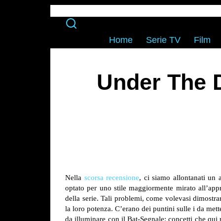
Home
Serie TV
Film
Under The D
Nella
scorsa recensione
, ci siamo allontanati un
optato per uno stile maggiormente mirato all’app
della serie. Tali problemi, come volevasi dimostrar
la loro potenza. C’erano dei puntini sulle i da mett
da illuminare con il Bat-Segnale: concetti che qui