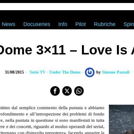
News
Docuseries
Info
Pilot
Rubriche
Spin
ome 3×11 – Love Is A
31/08/2015
Serie TV
·
Under The Dome
by
Simone Pozzoli
 attimo dal semplice commento della puntata e abbiamo
rofondimento e all’introspezione dei problemi di fondo
e, nella puntata in questione si sono manifestati in tutta
ere e dei concetti, riguardo al modus operandi del serial,
 ritornano con disinvolta prepotenza, facendo apparire la