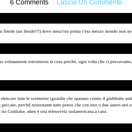
6 Comments
Lascia Un Commento
 un fienile (un fienile!!!) dove mezz'ora prima c'era mezzo mondo non n
 volutamente estromesso la cosa perché, ogni volta che ci provavamo,
elencare tutte le scemenze (guardie che sparano contro il giubbotto antipr
e; peccato, perché nonostante tutto penso che con uno o due autori ser
o tra Goldrake, alien e una telenovela sudamericana.a caso.