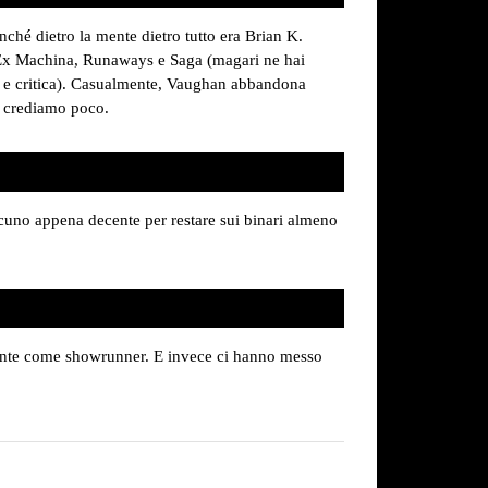
inché dietro la mente dietro tutto era Brian K.
 Ex Machina, Runaways e Saga (magari ne hai
ico e critica). Casualmente, Vaughan abbandona
i crediamo poco.
cuno appena decente per restare sui binari almeno
cente come showrunner. E invece ci hanno messo