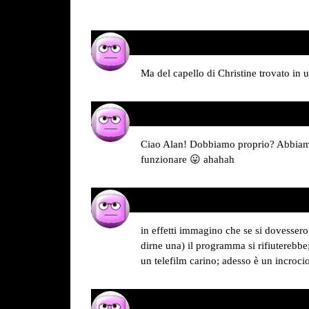
alan
31/08/2015 alle 07:48
ha
detto:
Ma del capello di Christine trovato in
Simone Pozzoli
31/08/2015 alle 15:32
ha
detto:
Ciao Alan! Dobbiamo proprio? Abbiamo
funzionare 😛 ahahah
alan
31/08/2015 alle 16:22
ha
detto:
in effetti immagino che se si dovessero 
dirne una) il programma si rifiuterebb
un telefilm carino; adesso è un incroci
Simone Pozzoli
31/08/2015 alle 20:53
ha