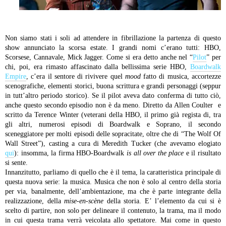
Non siamo stati i soli ad attendere in fibrillazione la partenza di questo
show annunciato la scorsa estate. I grandi nomi c’erano tutti: HBO,
Scorsese, Cannavale, Mick Jagger. Come si era detto anche nel “
Pilot
” per
chi, poi, era rimasto affascinato dalla bellissima serie HBO,
Boardwalk
Empire
, c’era il sentore di rivivere quel
mood
fatto di musica, accortezze
scenografiche, elementi storici, buona scrittura e grandi personaggi (seppur
in tutt’altro periodo storico). Se il pilot aveva dato conferma di tutto ciò,
anche questo secondo episodio non è da meno. Diretto da Allen Coulter e
scritto da Terence Winter (veterani della HBO, il primo già regista di, tra
gli altri, numerosi episodi di Boardwalk e Soprano, il secondo
sceneggiatore per molti episodi delle sopracitate, oltre che di “The Wolf Of
Wall Street”), casting a cura di Meredith Tucker (che avevamo elogiato
qui
): insomma, la firma HBO-Boardwalk
is all over the place
e il risultato
si sente.
Innanzitutto, parliamo di quello che è il tema, la caratteristica principale di
questa nuova serie: la musica. Musica che non è solo al centro della storia
per via, banalmente, dell’ambientazione, ma che è parte integrante della
realizzazione, della
mise-en-scène
della storia. E’ l’elemento da cui si è
scelto di partire, non solo per delineare il contenuto, la trama, ma il modo
in cui questa trama verrà veicolata allo spettatore. Mai come in questo