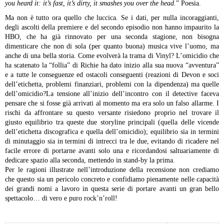
you heard it: it’s fast, it’s dirty, it smashes you over the head.
” Poesia.
Ma non è tutto ora quello che luccica. Se i dati, per nulla incoraggianti,
degli ascolti della premiere e del secondo episodio non hanno impaurito la
HBO, che ha già rinnovato per una seconda stagione, non bisogna
dimenticare che non di sola (per quanto buona) musica vive l’uomo, ma
anche di una bella storia. Come evolverà la trama di Vinyl? L’omicidio che
ha scatenato la “follia” di Richie ha dato inizio alla sua nuova “avventura”
e a tutte le conseguenze ed ostacoli conseguenti (reazioni di Devon e soci
dell’etichetta, problemi finanziari, problemi con la dipendenza) ma quelle
dell’omicidio?La tensione all’inizio dell’incontro con il detective faceva
pensare che si fosse già arrivati al momento ma era solo un falso allarme. I
rischi da affrontare su questo versante risiedono proprio nel trovare il
giusto equilibrio tra queste due storyline principali (quella delle vicende
dell’etichetta discografica e quella dell’omicidio); equilibrio sia in termini
di minutaggio sia in termini di intrecci tra le due, evitando di ricadere nel
facile errore di portarne avanti solo una e ricordandosi saltuariamente di
dedicare spazio alla seconda, mettendo in stand-by la prima.
Per le ragioni illustrate nell’introduzione della recensione non crediamo
che questo sia un pericolo concreto e confidiamo pienamente nelle capacità
dei grandi nomi a lavoro in questa serie di portare avanti un gran bello
spettacolo… di vero e puro rock’n’roll!