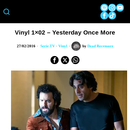
Vinyl 1×02 – Yesterday Once More
27/02/2016
Serie TV
·
Vinyl
by
Dead Recensore