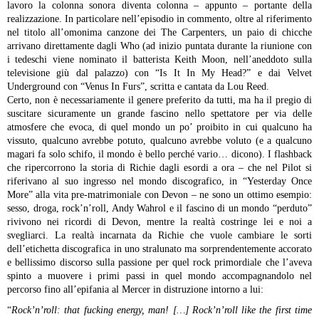
lavoro la colonna sonora diventa colonna – appunto – portante della
realizzazione. In particolare nell’episodio in commento, oltre al riferimento
nel titolo all’omonima canzone dei The Carpenters, un paio di chicche
arrivano direttamente dagli Who (ad inizio puntata durante la riunione con
i tedeschi viene nominato il batterista Keith Moon, nell’aneddoto sulla
televisione giù dal palazzo) con “Is It In My Head?” e dai Velvet
Underground con “Venus In Furs”, scritta e cantata da Lou Reed.
Certo, non è necessariamente il genere preferito da tutti, ma ha il pregio di
suscitare sicuramente un grande fascino nello spettatore per via delle
atmosfere che evoca, di quel mondo un po’ proibito in cui qualcuno ha
vissuto, qualcuno avrebbe potuto, qualcuno avrebbe voluto (e a qualcuno
magari fa solo schifo, il mondo è bello perché vario… dicono). I flashback
che ripercorrono la storia di Richie dagli esordi a ora – che nel Pilot si
riferivano al suo ingresso nel mondo discografico, in “Yesterday Once
More” alla vita pre-matrimoniale con Devon – ne sono un ottimo esempio:
sesso, droga, rock’n’roll, Andy Wahrol e il fascino di un mondo “perduto”
rivivono nei ricordi di Devon, mentre la realtà costringe lei e noi a
svegliarci. La realtà incarnata da Richie che vuole cambiare le sorti
dell’etichetta discografica in uno stralunato ma sorprendentemente accorato
e bellissimo discorso sulla passione per quel rock primordiale che l’aveva
spinto a muovere i primi passi in quel mondo accompagnandolo nel
percorso fino all’epifania al Mercer in distruzione intorno a lui:
“
Rock’n’roll: that fucking energy, man! […] Rock’n’roll like the first time