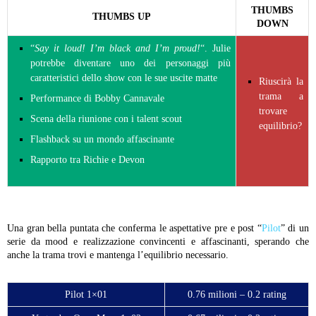
THUMBS
THUMBS UP
DOWN
“
Say it loud! I’m black and I’m proud!
“. Julie
potrebbe diventare uno dei personaggi più
caratteristici dello show con le sue uscite matte
Riuscirà la
trama a
Performance di Bobby Cannavale
trovare
Scena della riunione con i talent scout
equilibrio?
Flashback su un mondo affascinante
Rapporto tra Richie e Devon
Una gran bella puntata che conferma le aspettative pre e post “
Pilot
” di un
serie da mood e realizzazione convincenti e affascinanti, sperando che
anche la trama trovi e mantenga l’equilibrio necessario.
Pilot 1×01
0.76 milioni – 0.2 rating