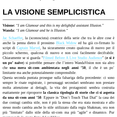
LA VISIONE SEMPLICISTICA
Visione:
“
I am Glamour and this is my delightful assistant Illusion.
”
Wanda:
“
I am Glamour and he is Illusion.
“
Jac Schaeffer
, la (sconosciuta) creatrice della serie che tra le altre cose è
anche la penna dietro il prossimo
Black Widow
ed ha già co-firmato lo
script di
Captain Marvel
, ha sicuramente creato qualcosa di nuovo per il
piccolo schermo, qualcosa di nuovo e non così facilmente decifrabile.
Chiaramente se si guarda “
Filmed Before A Live Studio Audience
” (
e si è
un po’ naive
) si potrebbe pensare che l’intero WandaVision non sia altro
che
una mera sit-com ambientata negli anni ’50
, il che è un po’
limitante ma anche potenzialmente comprensibile.
Questa seconda puntata prosegue sulla falsariga della precedente: ci sono
sempre le risate registrate, i personaggi secondari sembrano non prestare
molta attenzione ai dettagli, la vita dei protagonisti sembra costruita
esattamente per riproporre
la classica tipologia di storie che ci si aspetta
da una sit-com anni ’50
. Eppure in “Don’t Touch That Dial” la casa dei
due coniugi cambia stile, non è più la stessa che era stata mostrata e allo
stesso modo cambia anche lo stile utilizzato dalla regia Shakman, ora non
più “limitato” dallo stile della sit-com ma più “agile” e dinamico. Pur