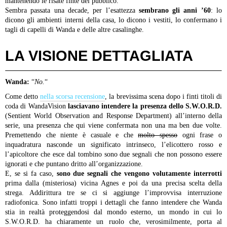
mantenendo le risate finte del pubblico.
Sembra passata una decade, per l’esattezza
sembrano gli anni ’60
: lo
dicono gli ambienti interni della casa, lo dicono i vestiti, lo confermano i
tagli di capelli di Wanda e delle altre casalinghe.
LA VISIONE DETTAGLIATA
Wanda:
“
No.
“
Come detto
nella scorsa recensione
, la brevissima scena dopo i finti titoli di
coda di WandaVision
lasciavano intendere la presenza dello S.W.O.R.D.
(Sentient World Observation and Response Department) all’interno della
serie, una presenza che qui viene confermata non una ma ben due volte.
Premettendo che niente è casuale e che
molto spesso
ogni frase o
inquadratura nasconde un significato intrinseco, l’elicottero rosso e
l’apicoltore che esce dal tombino sono due segnali che non possono essere
ignorati e che puntano dritto all’organizzazione.
E, se si fa caso,
sono due segnali che vengono volutamente interrotti
prima dalla (misteriosa) vicina Agnes e poi da una precisa scelta della
strega. Addirittura tre se ci si aggiunge l’improvvisa interruzione
radiofonica. Sono infatti troppi i dettagli che fanno intendere che Wanda
stia in realtà proteggendosi dal mondo esterno, un mondo in cui lo
S.W.O.R.D. ha chiaramente un ruolo che, verosimilmente, porta al