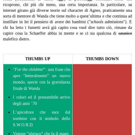
ricoprono, chi più chi meno, una certa importanza. In particolare, su
internet girano già diverse teorie sul character di Agnes, praticamente una
sorta di mentore di Wanda che tiene molto a quest’ultima e che continua ad
instillare in lei il pensiero di avere dei bambini (“
schools admissions
“). E
chi ha letto i fumetti avrà già capito cosa vuol dire tutto ciò, rimane da
capire cosa la Schaeffer abbia in mente e se ci sia qualcosa di
satanico
malefico dietro.
THUMBS UP
THUMBS DOWN
“
For the children!
“: una frase che
apre “letteralmente” un nuovo
mondo, specie con la gravidanza
finale di Wanda
I colori ed il presumibile arrivo
degli anni ’70
L’apicoltore che esce dal
tombino con il simbolo dello
S.W.O.R.D.
Visione “ubriaco” che fa il mago