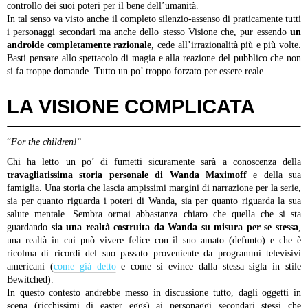
controllo dei suoi poteri per il bene dell’umanità.
In tal senso va visto anche il completo silenzio-assenso di praticamente tutti
i personaggi secondari ma anche dello stesso Visione che, pur essendo
un
androide completamente razionale
, cede all’irrazionalità più e più volte.
Basti pensare allo spettacolo di magia e alla reazione del pubblico che non
si fa troppe domande. Tutto un po’ troppo forzato per essere reale.
LA VISIONE COMPLICATA
“
For the children!
”
Chi ha letto un po’ di fumetti sicuramente sarà a conoscenza della
travagliatissima storia personale di Wanda Maximoff
e della sua
famiglia. Una storia che lascia ampissimi margini di narrazione per la serie,
sia per quanto riguarda i poteri di Wanda, sia per quanto riguarda la sua
salute mentale. Sembra ormai abbastanza chiaro che quella che si sta
guardando
sia una realtà costruita da Wanda su misura per se stessa
,
una realtà in cui può vivere felice con il suo amato (defunto) e che è
ricolma di ricordi del suo passato proveniente da programmi televisivi
americani (
come già detto
e come si evince dalla stessa sigla in stile
Bewitched).
In questo contesto andrebbe messo in discussione tutto, dagli oggetti in
scena (ricchissimi di easter eggs) ai personaggi secondari stessi che