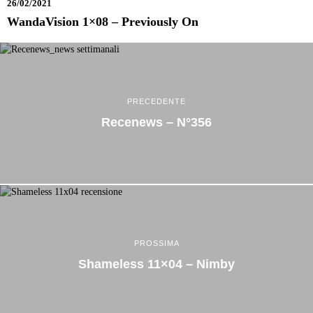
26/02/2021
WandaVision 1×08 – Previously On
PRECEDENTE
Recenews – N°356
PROSSIMA
Shameless 11×04 – Nimby