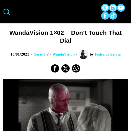
WandaVision 1×02 – Don’t Touch That
Dial
16/01/2021
Serie TV
·
WandaVision
by
Federico Salata