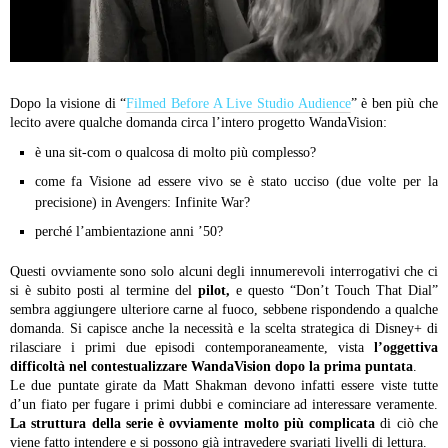
Dopo la visione di “
Filmed Before A Live Studio Audience
” è ben più che
lecito avere qualche domanda circa l’intero progetto WandaVision:
è una sit-com o qualcosa di molto più complesso?
come fa Visione ad essere vivo se è stato ucciso (due volte per la
precisione) in Avengers: Infinite War?
perché l’ambientazione anni ’50?
Questi ovviamente sono solo alcuni degli innumerevoli interrogativi che ci
si è subito posti al termine del
pilot,
e questo “Don’t Touch That Dial”
sembra aggiungere ulteriore carne al fuoco, sebbene rispondendo a qualche
domanda. Si capisce anche la necessità e la scelta strategica di Disney+ di
rilasciare i primi due episodi contemporaneamente, vista
l’oggettiva
difficoltà nel contestualizzare WandaVision dopo la prima puntata
.
Le due puntate girate da Matt Shakman devono infatti essere viste tutte
d’un fiato per fugare i primi dubbi e cominciare ad interessare veramente.
La struttura della serie è ovviamente molto più complicata
di ciò che
viene fatto intendere e si possono già intravedere svariati livelli di lettura.