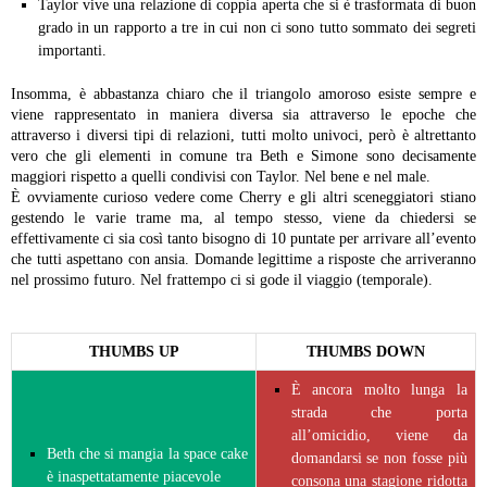
Taylor vive una relazione di coppia aperta che si è trasformata di buon
grado in un rapporto a tre in cui non ci sono tutto sommato dei segreti
importanti.
Insomma, è abbastanza chiaro che il triangolo amoroso esiste sempre e
viene rappresentato in maniera diversa sia attraverso le epoche che
attraverso i diversi tipi di relazioni, tutti molto univoci, però è altrettanto
vero che gli elementi in comune tra Beth e Simone sono decisamente
maggiori rispetto a quelli condivisi con Taylor. Nel bene e nel male.
È ovviamente curioso vedere come Cherry e gli altri sceneggiatori stiano
gestendo le varie trame ma, al tempo stesso, viene da chiedersi se
effettivamente ci sia così tanto bisogno di 10 puntate per arrivare all’evento
che tutti aspettano con ansia. Domande legittime a risposte che arriveranno
nel prossimo futuro. Nel frattempo ci si gode il viaggio (temporale).
THUMBS UP
THUMBS DOWN
È ancora molto lunga la
strada che porta
all’omicidio, viene da
Beth che si mangia la space cake
domandarsi se non fosse più
è inaspettatamente piacevole
consona una stagione ridotta