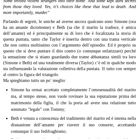
Some invited violent strangers into their home. And some kept dark secrets
from those they loved. Yes, it’s choices like these that lead to death. And
more importantly, murder.
“
Parlando di segreti, le uniche ad averne ancora qualcuno sono Simone (ora
ha un amante diciottenne) e Beth (sa che il marito la tradisce, è amica
dell’amante) ed è principalmente su di loro che è focalizzata la storia di
questa puntata, tanto che Taylor è inserita dentro con una trama verticale
che non centra moltissimo con l’argomento dell’episodio. Ed è proprio su
questo che si deve puntare il dito contro (o comunque enfatizzare) perché
la sensazione che si stiano guardando due trame abbastanza simili tra loro
(Simone e Beth) ed una totalmente diversa (Taylor) c’è ed in qualche modo
sta influenzando la valutazione collettiva della puntata. Il tutto con sempre
al centro la figura del triangolo.
Ma spieghiamo tutto un po’ meglio:
Simone ha ormai accettato completamente l’omosessualità del marito
ma, al tempo stesso, non vuole rovinare la sua reputazione prima del
matrimonio della figlia, il che la porta ad avere una relazione tutto
sommato “legale” con Tommy;
Beth è venuta a conoscenza del tradimento del marito ed è intenta nella
dissuasione dell’amante per riavere il suo consorte, accettando
comunque il suo fedifraghismo;