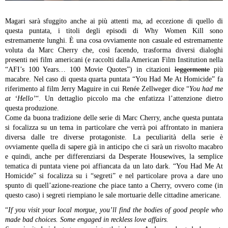
Magari sarà sfuggito anche ai più attenti ma, ad eccezione di quello di
questa puntata, i titoli degli episodi di Why Women Kill sono
estremamente lunghi. È una cosa ovviamente non casuale ed estremamente
voluta da Marc Cherry che, così facendo, trasforma diversi dialoghi
presenti nei film americani (e raccolti dalla American Film Institution nella
“AFI’s 100 Years… 100 Movie Quotes”) in citazioni
leggermente
più
macabre. Nel caso di questa quarta puntata “You Had Me At Homicide” fa
riferimento al film Jerry Maguire in cui Renée Zellweger dice “
You had me
at ‘Hello’
“. Un dettaglio piccolo ma che enfatizza l’attenzione dietro
questa produzione.
Come da buona tradizione delle serie di Marc Cherry, anche questa puntata
si focalizza su un tema in particolare che verrà poi affrontato in maniera
diversa dalle tre diverse protagoniste. La peculiarità della serie è
ovviamente quella di sapere già in anticipo che ci sarà un risvolto macabro
e quindi, anche per differenziarsi da Desperate Housewives, la semplice
tematica di puntata viene poi affiancata da un lato dark. “You Had Me At
Homicide” si focalizza su i “segreti” e nel particolare prova a dare uno
spunto di quell’azione-reazione che piace tanto a Cherry, ovvero come (in
questo caso) i segreti riempiano le sale mortuarie delle cittadine americane.
“
If you visit your local morgue, you’ll find the bodies of good people who
made bad choices. Some engaged in reckless love affairs.