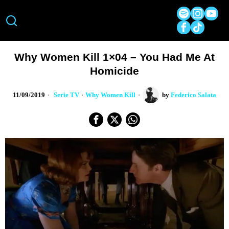
Why Women Kill 1×04 – You Had Me At
Homicide
11/09/2019
Serie TV
·
Why Women Kill
by
Federico Salata