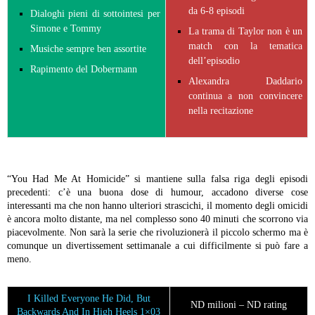
da 6-8 episodi
Dialoghi pieni di sottointesi per
Simone e Tommy
La trama di Taylor non è un
match con la tematica
Musiche sempre ben assortite
dell’episodio
Rapimento del Dobermann
Alexandra Daddario
continua a non convincere
nella recitazione
“You Had Me At Homicide” si mantiene sulla falsa riga degli episodi
precedenti: c’è una buona dose di humour, accadono diverse cose
interessanti ma che non hanno ulteriori strascichi, il momento degli omicidi
è ancora molto distante, ma nel complesso sono 40 minuti che scorrono via
piacevolmente. Non sarà la serie che rivoluzionerà il piccolo schermo ma è
comunque un divertissement settimanale a cui difficilmente si può fare a
meno.
I Killed Everyone He Did, But
ND milioni – ND rating
Backwards And In High Heels 1×03