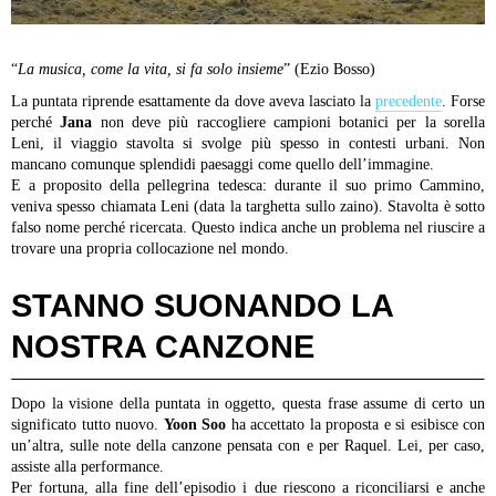
“
La musica, come la vita, si fa solo insieme
” (Ezio Bosso)
La puntata riprende esattamente da dove aveva lasciato la
precedente
. Forse
perché
Jana
non deve più raccogliere campioni botanici per la sorella
Leni, il viaggio stavolta si svolge più spesso in contesti urbani. Non
mancano comunque splendidi paesaggi come quello dell’immagine.
E a proposito della pellegrina tedesca: durante il suo primo Cammino,
veniva spesso chiamata Leni (data la targhetta sullo zaino). Stavolta è sotto
falso nome perché ricercata. Questo indica anche un problema nel riuscire a
trovare una propria collocazione nel mondo.
STANNO SUONANDO LA
NOSTRA CANZONE
Dopo la visione della puntata in oggetto, questa frase assume di certo un
significato tutto nuovo.
Yoon Soo
ha accettato la proposta e si esibisce con
un’altra, sulle note della canzone pensata con e per Raquel. Lei, per caso,
assiste alla performance.
Per fortuna, alla fine dell’episodio i due riescono a riconciliarsi e anche