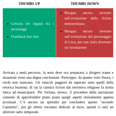
THUMBS UP
THUMBS DOWN
Bisogna ancora lavorare
sull’evoluzione della fiction
Crescita dei legami fra i
democristiana
personaggi
Bisogna ancora lavorare
Flashback ben fatti
sull’evoluzione del personaggio
di Luca, per non farla diventare
un’involuzione
Arrivata a metà percorso, la serie deve ora prepararsi a dirigere trame e
situazioni verso una degna conclusione. Purtroppo, da quanto visto finora, i
rischi non mancano. Gli ostacoli peggiori da superare sono quelli della
retorica buonista, di cui la classica fiction dal retroterra religioso fa molta
fatica ad emanciparsi. Per fortuna, invece, il procedere della narrazione
consente di approfondire piano piano quegli aspetti inizialmente appena
accennati. C’è ancora un episodio per concludere questo “secondo
Cammino”, poi gli ultimi verranno dedicati al terzo, quindi ci sarà un
ulteriore salto temporale.