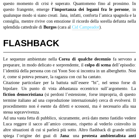
questo momento di crisi è superato. Quantomeno fino al prossimo.
In
questo frangente, emerge
l’importanza dei legami fra le persone
, in
qualunque modo si siano creati. Jana, infatti, conforta l’amica spagnola e la
consiglia, mentre rivive con emozione il ricordo della sorella defunta nella
splendida cattedrale di
Burgos
(cara al
Cid Campeador
).
FLASHBACK
Le sequenze ambientate nella
Corea di qualche decennio
fa servono a
preparare, in modo delicato e sorprendente, il
colpo di scena
dell’episodio:
l’identità della persona con cui Yoon Soo si incontra in un alberghetto. Non
è, come si poteva pensare, la ragazza con cui ha cantato.
Citazione particolare per la battuta sull’essere “bi”, nel senso forse di
bipolare. Un punto di vista abbastanza eccentrico sull’argomento.
La
fiction democristiana
(si perdoni l’estensione, forse impropria, di questo
termine italiano ad una coproduzione internazionale) cerca di evolversi. Il
procedimento non è esente da difetti e scossoni, ma è necessario alla sua
stessa sopravvivenza.
Ad una vasta fetta di pubblico, sicuramente, avrà dato meno fastidio vedere
Luca reggere il sacco all’amico coreano, rispetto al vederlo coinvolto in
altre situazioni di cui si parlerà più sotto.
Altro flashback di grande utilità
spiega l’origine dei guai di
Jana
: una
protesta ambientalista anti