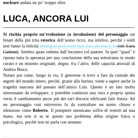
nucleare
andata un po’ troppo oltre.
LUCA, ANCORA LUI
Si rischia proprio un’evoluzione (o involuzione) del personaggio
sui
binari della più trita
retorica
dell’uomo ricco, ma infelice, perché i soldi
non fanno la felicità
immagina però come può stare chi non li ha
(cit. Luca
Carboni)
. Sembra quasi redento dall’incontro col pastore. In quel “quasi” è
riposta tutta la speranza per una conclusione della sua sottotrama in modo
curato e un minimo originale, degno, fra l’altro, delle capacità attoriali di
Andrea Bosca.
Notare poi come, lungo la via, il genovese si trovi a fare da custode dei
segreti del mondo intero, perché, grazie alla barista, viene a sapere anche la
tragedia nascosta del passato dell’amico Luis. Questo è un lato molto
interessante da sviluppare, e potrebbe costituire una vera e propria spinta
verso il cambiamento ancor più dei vari discorsi edificanti fatti finora.
Ad
un personaggio così estroverso fa da contraltare un uomo chiuso e
silenzioso come
Roberto
. Il pompiere messicano soffre di tremiti ad una
mano, ma non si sa se questo suo problema abbia origine fisica o
psicologica, perché non ne parla con nessuno.