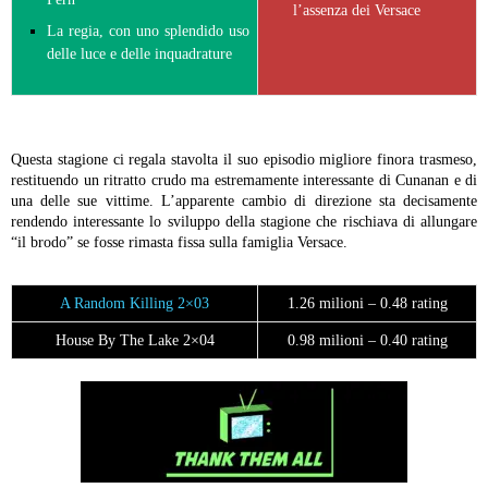
l’assenza dei Versace
La regia, con uno splendido uso
delle luce e delle inquadrature
Questa stagione ci regala stavolta il suo episodio migliore finora trasmeso,
restituendo un ritratto crudo ma estremamente interessante di Cunanan e di
una delle sue vittime. L’apparente cambio di direzione sta decisamente
rendendo interessante lo sviluppo della stagione che rischiava di allungare
“il brodo” se fosse rimasta fissa sulla famiglia Versace.
A Random Killing 2×03
1.26 milioni – 0.48 rating
House By The Lake 2×04
0.98 milioni – 0.40 rating