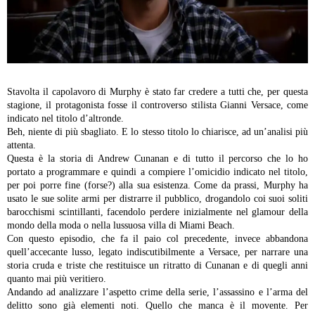
Stavolta il capolavoro di Murphy è stato far credere a tutti che, per questa
stagione, il protagonista fosse il controverso stilista Gianni Versace, come
indicato nel titolo d’altronde.
Beh, niente di più sbagliato. E lo stesso titolo lo chiarisce, ad un’analisi più
attenta.
Questa è la storia di Andrew Cunanan e di tutto il percorso che lo ho
portato a programmare e quindi a compiere l’omicidio indicato nel titolo,
per poi porre fine (forse?) alla sua esistenza.
Come da prassi, Murphy ha
usato le sue solite armi per distrarre il pubblico, drogandolo coi suoi soliti
barocchismi scintillanti, facendolo perdere inizialmente nel glamour della
mondo della moda o nella lussuosa villa di Miami Beach.
Con questo episodio, che fa il paio col precedente, invece abbandona
quell’accecante lusso, legato indiscutibilmente a Versace, per narrare una
storia cruda e triste che restituisce un ritratto di Cunanan e di quegli anni
quanto mai più veritiero.
Andando ad analizzare l’aspetto crime della serie, l’assassino e l’arma del
delitto sono già elementi noti. Quello che manca è il movente. Per