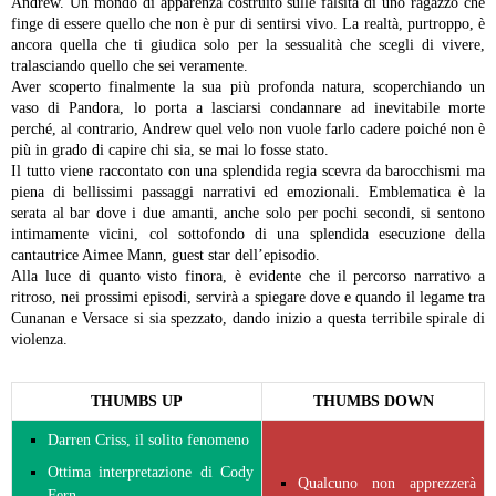
Andrew. Un mondo di apparenza costruito sulle falsità di uno ragazzo che
finge di essere quello che non è pur di sentirsi vivo. La realtà, purtroppo, è
ancora quella che ti giudica solo per la sessualità che scegli di vivere,
tralasciando quello che sei veramente.
Aver scoperto finalmente la sua più profonda natura, scoperchiando un
vaso di Pandora, lo porta a lasciarsi condannare ad inevitabile morte
perché, al contrario, Andrew quel velo non vuole farlo cadere poiché non è
più in grado di capire chi sia, se mai lo fosse stato.
Il tutto viene raccontato con una splendida regia scevra da barocchismi ma
piena di bellissimi passaggi narrativi ed emozionali. Emblematica è la
serata al bar dove i due amanti, anche solo per pochi secondi, si sentono
intimamente vicini, col sottofondo di una splendida esecuzione della
cantautrice Aimee Mann, guest star dell’episodio.
Alla luce di quanto visto finora, è evidente che il percorso narrativo a
ritroso, nei prossimi episodi, servirà a spiegare dove e quando il legame tra
Cunanan e Versace si sia spezzato, dando inizio a questa terribile spirale di
violenza.
THUMBS UP
THUMBS DOWN
Darren Criss, il solito fenomeno
Ottima interpretazione di Cody
Qualcuno non apprezzerà
Fern