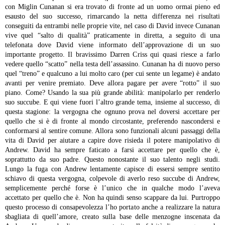
con Miglin Cunanan si era trovato di fronte ad un uomo ormai pieno ed
esausto del suo successo, rimarcando la netta differenza nei risultati
conseguiti da entrambi nelle proprie vite, nel caso di David invece Cunanan
vive quel “salto di qualità” praticamente in diretta, a seguito di una
telefonata dove David viene informato dell’approvazione di un suo
importante progetto. Il bravissimo Darren Criss qui quasi riesce a farlo
vedere quello “scatto” nella testa dell’assassino. Cunanan ha di nuovo perso
quel “treno” e qualcuno a lui molto caro (per cui sente un legame) è andato
avanti per venire premiato. Deve allora pagare per avere “rotto” il suo
piano.
Come? Usando la sua più grande abilità: manipolarlo per renderlo
suo succube.
E qui viene fuori l’altro grande tema, insieme al successo, di
questa stagione: la vergogna che ognuno prova nel doversi accettare per
quello che si è di fronte al mondo circostante, preferendo nascondersi e
conformarsi al sentire comune.
Allora sono funzionali alcuni passaggi della
vita di David per aiutare a capire dove risieda il potere manipolativo di
Andrew. David ha sempre faticato a farsi accettare per quello che è,
soprattutto da suo padre. Questo nonostante il suo talento negli studi.
Lungo la fuga con Andrew lentamente capisce di essersi sempre sentito
schiavo di questa vergogna, colpevole di averlo reso succube di Andrew,
semplicemente perché forse è l’unico che in qualche modo l’aveva
accettato per quello che è. Non ha quindi senso scappare da lui.
Purtroppo
questo processo di consapevolezza l’ho portato anche a realizzare la natura
sbagliata di quell’amore, creato sulla base delle menzogne inscenata da