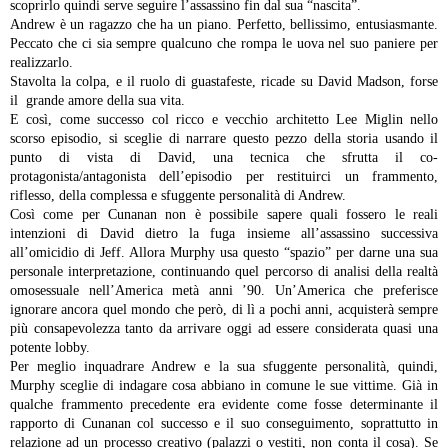
scoprirlo quindi serve seguire l’assassino fin dal sua “nascita”.
Andrew è un ragazzo che ha un piano. Perfetto, bellissimo, entusiasmante.
Peccato che ci sia sempre qualcuno che rompa le uova nel suo paniere per
realizzarlo.
Stavolta la colpa, e il ruolo di guastafeste, ricade su David Madson, forse
il grande amore della sua vita.
E così, come successo col ricco e vecchio architetto Lee Miglin nello
scorso episodio, si sceglie di narrare questo pezzo della storia usando il
punto di vista di David, una tecnica che sfrutta il co-
protagonista/antagonista dell’episodio per restituirci un frammento,
riflesso, della complessa e sfuggente personalità di Andrew.
Così come per Cunanan non è possibile sapere quali fossero le reali
intenzioni di David dietro la fuga insieme all’assassino successiva
all’omicidio di Jeff. Allora Murphy usa questo “spazio” per darne una sua
personale interpretazione, continuando quel percorso di analisi della realtà
omosessuale nell’America metà anni ’90. Un’America che preferisce
ignorare ancora quel mondo che però, di lì a pochi anni, acquisterà sempre
più consapevolezza tanto da arrivare oggi ad essere considerata quasi una
potente lobby.
Per meglio inquadrare Andrew e la sua sfuggente personalità, quindi,
Murphy sceglie di indagare cosa abbiano in comune le sue vittime. Già in
qualche frammento precedente era evidente come fosse determinante il
rapporto di Cunanan col successo e il suo conseguimento, soprattutto in
relazione ad un processo creativo (palazzi o vestiti, non conta il cosa).
Se