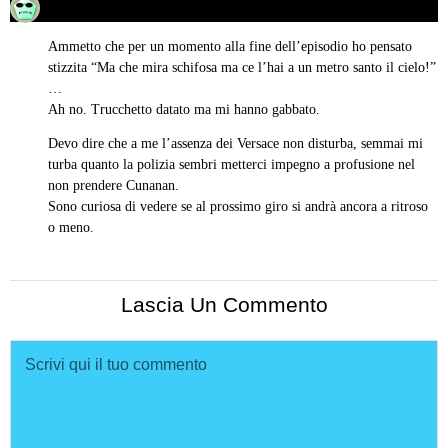
14/02/2018 alle 23:21
ha
detto:
Ammetto che per un momento alla fine dell’episodio ho pensato
stizzita “Ma che mira schifosa ma ce l’hai a un metro santo il cielo!”
…
Ah no. Trucchetto datato ma mi hanno gabbato.
Devo dire che a me l’assenza dei Versace non disturba, semmai mi
turba quanto la polizia sembri metterci impegno a profusione nel
non prendere Cunanan.
Sono curiosa di vedere se al prossimo giro si andrà ancora a ritroso
o meno.
Lascia Un Commento