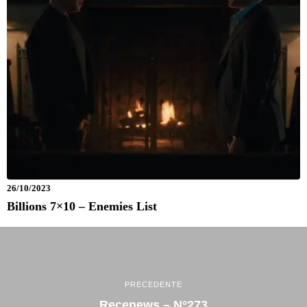
26/10/2023
Billions 7×10 – Enemies List
PRECEDENTE
Recenews – N°273