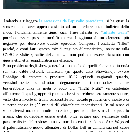
Andando a rileggere
la recensione dell’episodio precedente
, si ha quasi la
sensazione di aver appena assistito ad un ulteriore passo indietro dello
show. Fondamentalmente quasi ogni frase riferita ad “
Infinite Game
”
potrebbe essere presa e modificata con l’aggiunta di un elemento più
negativo per descrivere questo episodio. Compresa l’etichetta “filler”
perché, a conti fatti, questo mix di pugilato dilettantistico, interviste sulla
CNBC e visite sgradite della polizia non può che essere riassunto con
questa etichetta, semplicistica ma efficace.
È un problema degli show generalisti ma anche di quelli che vanno in onda
sui vari cable network americani (in questo caso Showtime), ovvero
l’obbligo di arrivare a produrre 10-12 episodi stagionali quando,
verosimilmente, per sfruttare degnamente la trama orizzontale ne
basterebbero circa la metà o poco più. “Fight Night” va catalogato
all’interno di quel gruppo di puntate che si potrebbero serenamente saltare,
visto che a livello di trama orizzontale non accade praticamente niente e ci
si perde spesso in (55 minuti di) chiacchiere inconsistenti. In tal senso ci
sono diversi momenti molto eccentrici, per non dire surreali o proprio
irreali, che dovrebbero essere evitati onde evitare uno svilimento della
parte realistica dello show: innanzitutto la scena iniziale con Axe, Wags ed
il palestratissimo nuovo allenatore di Dollar Bill in camera sua nel cuore