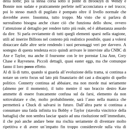
della notte; poi la stessa corsa sotto il ponte di Brooklyn di Wendy e
Bonnie non sudate e praticamente perfette nell’acconciatura e nel trucco;
poi lo stesso match di pugilato è pompato oltre il livello normale che
dovrebbe avere. Insomma, tutto troppo.
Ma visto che si parlava di
surrealismo bisogna anche citare ciò che funziona dello show, ovvero
l’attenzione al dettaglio per rendere tutto più reale, ed è abbastanza assurdo
da dire. Si parla ovviamente di tutti quegli elementi sparsi nella stagione,
utili ad inserire Billions nel contesto più realistico possibile, quasi a volersi
distaccare dalle altre serie rendendo i suoi personaggi veri per davvero. A
sostegno di questa tendenza ecco quindi arrivare le interviste alla CNBC di
Axe e Taylor, ma anche il foursome con le tre pornstar Lisa Ann, Cory
Chase e Rayveness. Piccoli dettagli, quasi easter eggs, ma che comunque
fanno il loro
porco
effetto.
Al di là di tutto, quando si guarda all’evoluzione della trama, si continua a
notare un certo focus sul lato più finanziario del cast a discapito di quello
politico. Connerty continua ad abbaiare, ma non morde mai seriamente
(almeno per il momento), il tutto mentre il suo braccio destro Kate
ammette di essere francamente confusa sul da farsi, elemento da non
sottovalutare e che, molto probabilmente, sarà l’asso nella manica che
permetterà a Chuck di salvarsi in futuro. Dall’altra parte si continua a
consumare una faida infinita tra Bobby e Taylor (stavolta vincitrice della
battaglia) che non sembra lasciar spazio ad una risoluzione nell’immediato,
il che può anche andare bene ma rischia seriamente di diventare molto
ripetitiva e di avere un’impatto fin troppo considerevole sulla vita di