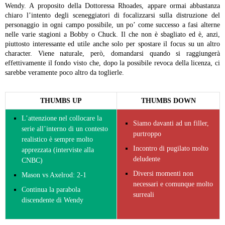
Wendy.
A proposito della Dottoressa Rhoades, appare ormai abbastanza
chiaro l’intento degli sceneggiatori di focalizzarsi sulla distruzione del
personaggio in ogni campo possibile, un po’ come successo a fasi alterne
nelle varie stagioni a Bobby o Chuck. Il che non è sbagliato ed è, anzi,
piuttosto interessante ed utile anche solo per spostare il focus su un altro
character. Viene naturale, però, domandarsi quando si raggiungerà
effettivamente il fondo visto che, dopo la possibile revoca della licenza, ci
sarebbe veramente poco altro da toglierle.
THUMBS UP
THUMBS DOWN
L’attenzione nel collocare la
Siamo davanti ad un filler,
serie all’interno di un contesto
purtroppo
realistico è sempre molto
Incontro di pugilato molto
apprezzata (interviste alla
deludente
CNBC)
Diversi momenti non
Mason vs Axelrod: 2-1
necessari e comunque molto
Continua la parabola
surreali
discendente di Wendy