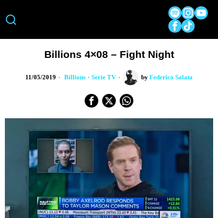
Billions 4×08 – Fight Night
11/05/2019
Billions
·
Serie TV
by
Federico Salata