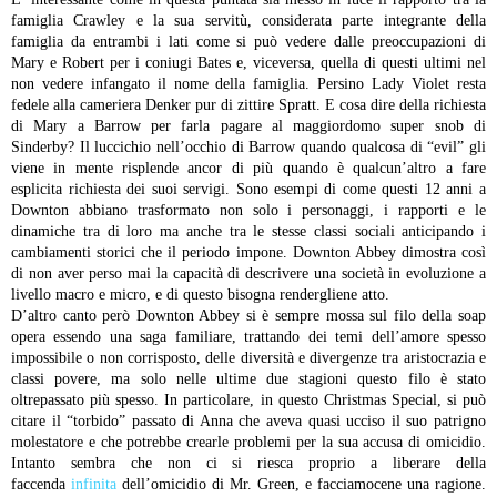
famiglia Crawley e la sua servitù, considerata parte integrante della
famiglia da entrambi i lati come si può vedere dalle preoccupazioni di
Mary e Robert per i coniugi Bates e, viceversa, quella di questi ultimi nel
non vedere infangato il nome della famiglia. Persino Lady Violet resta
fedele alla cameriera Denker pur di zittire Spratt. E cosa dire della richiesta
di Mary a Barrow per farla pagare al maggiordomo super snob di
Sinderby? Il luccichio nell’occhio di Barrow quando qualcosa di “evil” gli
viene in mente risplende ancor di più quando è qualcun’altro a fare
esplicita richiesta dei suoi servigi. Sono esempi di come questi 12 anni a
Downton abbiano trasformato non solo i personaggi, i rapporti e le
dinamiche tra di loro ma anche tra le stesse classi sociali anticipando i
cambiamenti storici che il periodo impone. Downton Abbey dimostra così
di non aver perso mai la capacità di descrivere una società in evoluzione a
livello macro e micro, e di questo bisogna rendergliene atto.
D’altro canto però Downton Abbey si è sempre mossa sul filo della soap
opera essendo una saga familiare, trattando dei temi dell’amore spesso
impossibile o non corrisposto, delle diversità e divergenze tra aristocrazia e
classi povere, ma solo nelle ultime due stagioni questo filo è stato
oltrepassato più spesso. In particolare, in questo Christmas Special, si può
citare il “torbido” passato di Anna che aveva quasi ucciso il suo patrigno
molestatore e che potrebbe crearle problemi per la sua accusa di omicidio.
Intanto sembra che non ci si riesca proprio a liberare della
faccenda
infinita
dell’omicidio di Mr. Green, e facciamocene una ragione.