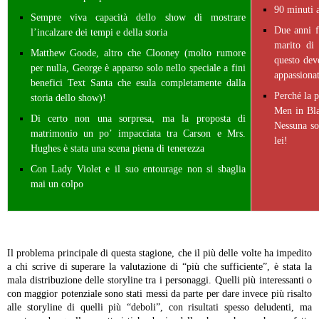
90 minuti a
Sempre viva capacità dello show di mostrare
Due anni f
l’incalzare dei tempi e della storia
marito di
Matthew Goode, altro che Clooney (molto rumore
questo dev
per nulla, George è apparso solo nello speciale a fini
appassionat
benefici Text Santa che esula completamente dalla
Perché la p
storia dello show)!
Men in Bla
Di certo non una sorpresa, ma la proposta di
Nessuna sor
matrimonio un po’ impacciata tra Carson e Mrs.
lei!
Hughes è stata una scena piena di tenerezza
Con Lady Violet e il suo entourage non si sbaglia
mai un colpo
Il problema principale di questa stagione, che il più delle volte ha impedito
a chi scrive di superare la valutazione di “più che sufficiente”, è stata la
mala distribuzione delle storyline tra i personaggi. Quelli più interessanti o
con maggior potenziale sono stati messi da parte per dare invece più risalto
alle storyline di quelli più “deboli”, con risultati spesso deludenti, ma