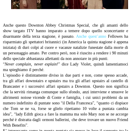
Anche questo Downton Abbey Christmas Special, che gli amanti dello
show targato ITV hanno imparato a temere dopo quello sconcertante e
disarmante della terza stagione, è passato.
Anche quest’anno
Fellowes ha
risparmiato gli spettatori britannici (in America la quinta stagione è appena
iniziata) di duri colpi al cuore e vacanze natalizie funestate dalla morte di
un personaggio amato. Per contro però, non è riuscito a rendere i 90 minuti
dello speciale abbastanza allettanti da non annoiare in più punti.
“
Never complain, never explain!
” dice Lady Violet, quindi lamentiamoci
ma spieghiamo il perché.
L’episodio è distintamente diviso in due parti e non, come spesso accade,
tra gli affari downstairs e upstairs ma tra gli affari upstairs al castello di
Brancaster e i successivi affari upstairs a Downton. Questo non significa
che la servitù rimanga comunque sullo sfondo, anzi interviene e smuove le
altrimenti noiose vicende di Conte e famiglia, i cui unici problemi da un
numero indefinito di puntate sono “il Della Francesca”, “quanto ci dispiace
che Tom se ne va, forse se glielo ripetiamo 10 volte a puntata cambia
idea”, “lady Edith gioca a fare la mamma ma solo Mary non se ne accorge
perché è distratta dagli ormoni ballerini, che deve trovare un nuovo Friend
With Benefits”.
E’ interessante come in questa puntata sia messo in luce il rapporto tra la