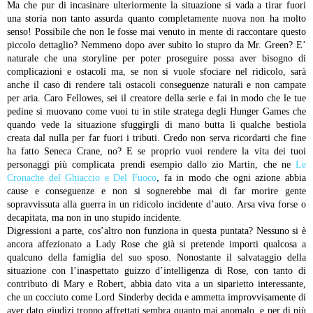
Ma che pur di incasinare ulteriormente la situazione si vada a tirar fuori
una storia non tanto assurda quanto completamente nuova non ha molto
senso! Possibile che non le fosse mai venuto in mente di raccontare questo
piccolo dettaglio? Nemmeno dopo aver subito lo stupro da Mr. Green? E’
naturale che una storyline per poter proseguire possa aver bisogno di
complicazioni e ostacoli ma, se non si vuole sfociare nel ridicolo, sarà
anche il caso di rendere tali ostacoli conseguenze naturali e non campate
per aria. Caro Fellowes, sei il creatore della serie e fai in modo che le tue
pedine si muovano come vuoi tu in stile stratega degli Hunger Games che
quando vede la situazione sfuggirgli di mano butta lì qualche bestiola
creata dal nulla per far fuori i tributi. Credo non serva ricordarti che fine
ha fatto Seneca Crane, no? E se proprio vuoi rendere la vita dei tuoi
personaggi più complicata prendi esempio dallo zio Martin, che ne
Le
Cronache del Ghiaccio e Del Fuoco
, fa in modo che ogni azione abbia
cause e conseguenze e non si sognerebbe mai di far morire gente
sopravvissuta alla guerra in un ridicolo incidente d’auto. Arsa viva forse o
decapitata, ma non in uno stupido incidente.
Digressioni a parte, cos’altro non funziona in questa puntata? Nessuno si è
ancora affezionato a Lady Rose che già si pretende importi qualcosa a
qualcuno della famiglia del suo sposo. Nonostante il salvataggio della
situazione con l’inaspettato guizzo d’intelligenza di Rose, con tanto di
contributo di Mary e Robert, abbia dato vita a un siparietto interessante,
che un cocciuto come Lord Sinderby decida e ammetta improvvisamente di
aver dato giudizi troppo affrettati sembra quanto mai anomalo, e per di più