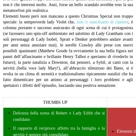
non è che interessi molto. Anzi, forse un bello scandalo avrebbe reso la sua
metamorfosi più realistica.
Elementi buoni però non mancano a questo Christmas Special non troppo
speciale: la sempreverde lady Violet che,
non ci stanchiamo di ripetere
, è
colonna portante e successo assicurato di ogni scena di cui è protagonista
(se facessero uno spin-off ambientato nel salottino di Lady Grantham con i
soli personaggi di Lady Isobel, Spratt e Denker potrebbero andare avanti
per anni senza annoiare mai); le sorelle Crawley alle prese con nuovi
possibili spasimanti (Matthew Goode fa ovviamente la sua bella figura nei
panni dell’affascinante e brillante Henry Talbot e speriamo di rivederlo in
futuro); la parte natalizia a Downton, dai pensieri, a Sybil, ai canti con la
servitù (bella voce lady Mary!), all’abbraccio silenzioso dei Bates, si è
svolta in un clima di serenità e tradizionalismo tipicamente natalizi che ha
fatto dimenticare per un attimo ai personaggi i loro problemi e agli
spettatori i difetti dell’episodio, lasciando una positiva sensazione.
THUMBS UP
Dolcezza della scena di Robert e Lady Edith che si
confidano
Il rapporto di reciproco affetto tra la famiglia e la
Elementi da
servitù è sempre più consolidato