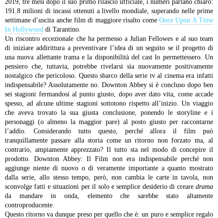
2019, tre mesi dopo il suo primo rilascio ufficiale, i numeri parlano chiaro:
191.8 milioni di incassi ottenuti a livello mondiale, superando nelle prime
settimane d’uscita anche film di maggiore risalto come
Once Upon A Time
In Hollywood
di Tarantino.
Un riscontro eccezionale che ha permesso a Julian Fellowes e al suo team
di iniziare addirittura a preventivare l’idea di un seguito se il progetto di
una nuova allettante trama e la disponibilità del cast lo permettessero. Un
pensiero che, tuttavia, potrebbe rivelarsi sia nuovamente positivamente
nostalgico che pericoloso. Questo sbarco della serie tv al cinema era infatti
indispensabile? Assolutamente no. Downton Abbey si è concluso dopo ben
sei stagioni fermandosi al punto giusto, dopo aver dato vita, come accade
spesso, ad alcune ultime stagioni sottotono rispetto all’inizio. Un viaggio
che aveva trovato la sua giusta conclusione, ponendo le storyline e i
personaggi (o almeno la maggior pare) al posto giusto per raccontarne
l’addio.
Considerando tutto questo, perché allora il film può
tranquillamente passare alla storia come un ritorno non forzato ma, al
contrario, ampiamente apprezzato? Il tutto sta nel modo di concepire il
prodotto. Downton Abbey: Il Film non era indispensabile perché non
aggiunge niente di nuovo o di veramente importante a quanto mostrato
dalla serie, allo stesso tempo, però, non cambia le carte in tavola, non
sconvolge fatti e situazioni per il solo e semplice desiderio di creare
drama
da mandare in onda, elemento che sarebbe stato altamente
controproducente.
Questo ritorno va dunque preso per quello che è: un puro e semplice regalo