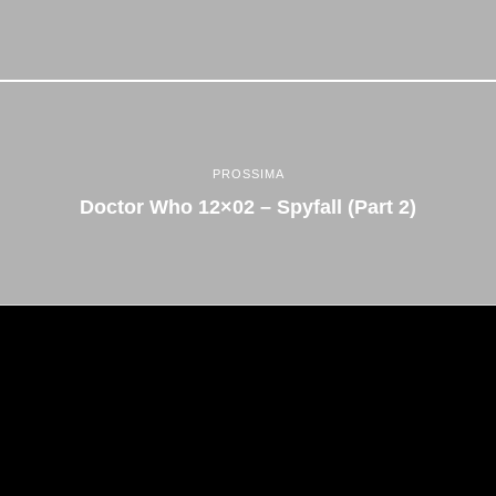
PROSSIMA
Doctor Who 12×02 – Spyfall (Part 2)