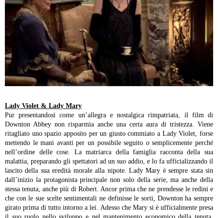
Lady Violet & Lady Mary
Pur presentandosi come un’allegra e nostalgica rimpatriata, il film di
Downton Abbey non risparmia anche una certa aura di tristezza. Viene
ritagliato uno spazio apposito per un giusto commiato a Lady Violet, forse
mettendo le mani avanti per un possibile seguito o semplicemente perché
nell’ordine delle cose. La matriarca della famiglia racconta della sua
malattia, preparando gli spettatori ad un suo addio, e lo fa ufficializzando il
lascito della sua eredità morale alla nipote.
Lady Mary è sempre stata sin
dall’inizio la protagonista principale non solo della serie, ma anche della
stessa tenuta, anche più di Robert. Ancor prima che ne prendesse le redini e
che con le sue scelte sentimentali ne definisse le sorti, Downton ha sempre
girato prima di tutto intorno a lei. Adesso che Mary si è ufficialmente presa
il suo ruolo nello sviluppo e nel mantenimento economico della tenuta,