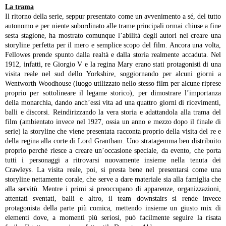
La trama
Il ritorno della serie, seppur presentato come un avvenimento a sé, del tutto
autonomo e per niente subordinato alle trame principali ormai chiuse a fine
sesta stagione, ha mostrato comunque l’abilità degli autori nel creare una
storyline perfetta per il mero e semplice scopo del film.
Ancora una volta,
Fellowes prende spunto dalla realtà e dalla storia realmente accaduta. Nel
1912, infatti, re Giorgio V e la regina Mary erano stati protagonisti di una
visita reale nel sud dello Yorkshire, soggiornando per alcuni giorni a
Wentworth Woodhouse (luogo utilizzato nello stesso film per alcune riprese
proprio per sottolineare il legame storico), per dimostrare l’importanza
della monarchia, dando anch’essi vita ad una quattro giorni di ricevimenti,
balli e discorsi.
Reindirizzando la vera storia e adattandola alla trama del
film (ambientato invece nel 1927, ossia un anno e mezzo dopo il finale di
serie) la storyline che viene presentata racconta proprio della visita del re e
della regina alla corte di Lord Grantham. Uno stratagemma ben distribuito
proprio perché riesce a creare un’occasione speciale, da evento, che porta
tutti i personaggi a ritrovarsi nuovamente insieme nella tenuta dei
Crawleys.
La visita reale, poi, si presta bene nel presentarsi come una
storyline nettamente corale, che serve a dare materiale sia alla famiglia che
alla servitù. Mentre i primi si preoccupano di apparenze, organizzazioni,
attentati sventati, balli e altro, il team downstairs si rende invece
protagonista della parte più comica, mettendo insieme un giusto mix di
elementi dove, a momenti più seriosi, può facilmente seguire la risata