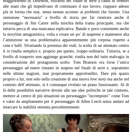
maggiordomo di Downton, ritiratosi nel finale di serie a causa di tremori
alle mani che gli impedivano di continuare il suo lavoro, riappare adesso
più in forma che mai, senza nessun accenno ai problemi che furono. Una
omissione “necessaria” a livello di storia per far rientrare anche il
personaggio di Jim Carter nella mischia della trama principale, ma che
tuttavia pecca di una mancanza esplicativa.
Banale e poco consistente anche
la storyline antagonistica, volta a creare un po’ di
suspense
e mantenere alta
l’attenzione su una problematica apparentemente più corposa rispetto a
cene e balli. Sfruttando la presenza dei reali, la scelta di un attentato contro
il re risulta semplice e, proprio per questo, troppo ordinaria. Tuttavia, se a
livello di trasporto non aggiunge granché, risulta non del tutto malvagia in
considerazione del protagonista scelto. Tom Branson era forse l’unico
personaggio ad essere rimasto in sospeso nel finale di serie e, soprattutto
nelle ultime stagioni, mai propriamente approfondito. Dare più spazio
proprio a lui, non solo nella creazione di una nuova
love story
ma anche nel
contesto dell’attentato, si è comunque rivelato un piano funzionante. Al di
là delle possibilità narrative dovute alle sue idee politiche in tale contesto,
mettere al centro di più situazioni un personaggio “incompiuto” come Tom
è valso da ampliamento per il personaggio di Allen Leech senza andare ad
intaccare la stabilità ottenuta precedentemente.