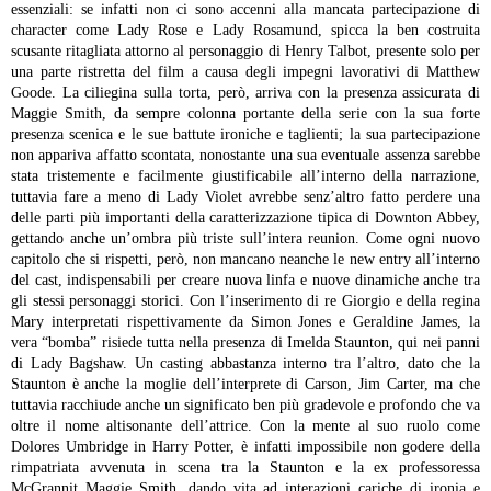
essenziali: se infatti non ci sono accenni alla mancata partecipazione di
character come Lady Rose e Lady Rosamund, spicca la ben costruita
scusante ritagliata attorno al personaggio di Henry Talbot, presente solo per
una parte ristretta del film a causa degli impegni lavorativi di Matthew
Goode.
La ciliegina sulla torta, però, arriva con la presenza assicurata di
Maggie Smith, da sempre colonna portante della serie con la sua forte
presenza scenica e le sue battute ironiche e taglienti; la sua partecipazione
non appariva affatto scontata, nonostante una sua eventuale assenza sarebbe
stata tristemente e facilmente giustificabile all’interno della narrazione,
tuttavia fare a meno di Lady Violet avrebbe senz’altro fatto perdere una
delle parti più importanti della caratterizzazione tipica di Downton Abbey,
gettando anche un’ombra più triste sull’intera reunion.
Come ogni nuovo
capitolo che si rispetti, però, non mancano neanche le new entry all’interno
del cast, indispensabili per creare nuova linfa e nuove dinamiche anche tra
gli stessi personaggi storici. Con l’inserimento di re Giorgio e della regina
Mary interpretati rispettivamente da Simon Jones e Geraldine James, la
vera “bomba” risiede tutta nella presenza di Imelda Staunton, qui nei panni
di Lady Bagshaw. Un casting abbastanza interno tra l’altro, dato che la
Staunton è anche la moglie dell’interprete di Carson, Jim Carter, ma che
tuttavia racchiude anche un significato ben più gradevole e profondo che va
oltre il nome altisonante dell’attrice. Con la mente al suo ruolo come
Dolores Umbridge in Harry Potter, è infatti impossibile non godere della
rimpatriata avvenuta in scena tra la Staunton e la ex professoressa
McGrannit Maggie Smith, dando vita ad interazioni cariche di ironia e