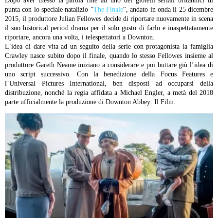
Dopo aver messo la parola fine ad uno dei gioielli seriali britannici di
punta con lo speciale natalizio “
The Finale
“, andato in onda il 25 dicembre
2015, il produttore Julian Fellowes decide di riportare nuovamente in scena
il suo historical period drama per il solo gusto di farlo e inaspettatamente
riportare, ancora una volta, i telespettatori a Downton.
L’idea di dare vita ad un seguito della serie con protagonista la famiglia
Crawley nasce subito dopo il finale, quando lo stesso Fellowes insieme al
produttore Gareth Neame iniziano a considerare e poi buttare giù l’idea di
uno script successivo. Con la benedizione della Focus Features e
l’Universal Pictures International, ben disposti ad occuparsi della
distribuzione, nonché la regia affidata a Michael Engler, a metà del 2018
parte ufficialmente la produzione di Downton Abbey: Il Film.