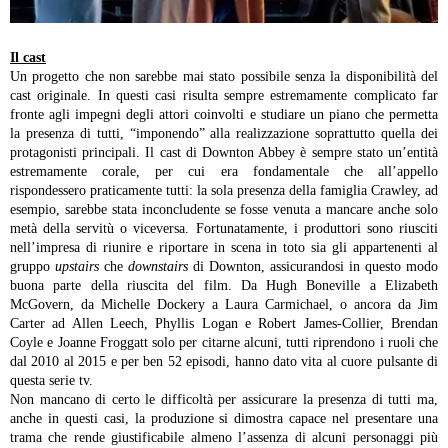
Il cast
Un progetto che non sarebbe mai stato possibile senza la disponibilità del
cast originale. In questi casi risulta sempre estremamente complicato far
fronte agli impegni degli attori coinvolti e studiare un piano che permetta
la presenza di tutti, “imponendo” alla realizzazione soprattutto quella dei
protagonisti principali. Il cast di Downton Abbey è sempre stato un’entità
estremamente corale, per cui era fondamentale che all’appello
rispondessero praticamente tutti: la sola presenza della famiglia Crawley, ad
esempio, sarebbe stata inconcludente se fosse venuta a mancare anche solo
metà della servitù o viceversa.
Fortunatamente, i produttori sono riusciti
nell’impresa di riunire e riportare in scena in toto sia gli appartenenti al
gruppo
upstairs
che
downstairs
di Downton, assicurandosi in questo modo
buona parte della riuscita del film. Da Hugh Boneville a Elizabeth
McGovern, da Michelle Dockery a Laura Carmichael, o ancora da Jim
Carter ad Allen Leech, Phyllis Logan e Robert James-Collier, Brendan
Coyle e Joanne Froggatt solo per citarne alcuni, tutti riprendono i ruoli che
dal 2010 al 2015 e per ben 52 episodi, hanno dato vita al cuore pulsante di
questa serie tv.
Non mancano di certo le difficoltà per assicurare la presenza di tutti ma,
anche in questi casi, la produzione si dimostra capace nel presentare una
trama che rende giustificabile almeno l’assenza di alcuni personaggi più