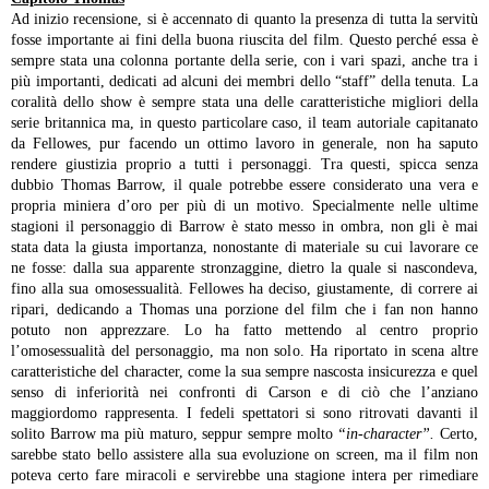
Ad inizio recensione, si è accennato di quanto la presenza di tutta la servitù
fosse importante ai fini della buona riuscita del film. Questo perché essa è
sempre stata una colonna portante della serie, con i vari spazi, anche tra i
più importanti, dedicati ad alcuni dei membri dello “staff” della tenuta.
La
coralità dello show è sempre stata una delle caratteristiche migliori della
serie britannica ma, in questo particolare caso, il team autoriale capitanato
da Fellowes, pur facendo un ottimo lavoro in generale, non ha saputo
rendere giustizia proprio a tutti i personaggi.
Tra questi, spicca senza
dubbio Thomas Barrow, il quale potrebbe essere considerato una vera e
propria miniera d’oro per più di un motivo. Specialmente nelle ultime
stagioni il personaggio di Barrow è stato messo in ombra, non gli è mai
stata data la giusta importanza, nonostante di materiale su cui lavorare ce
ne fosse: dalla sua apparente stronzaggine, dietro la quale si nascondeva,
fino alla sua omosessualità. Fellowes ha deciso, giustamente, di correre ai
ripari, dedicando a Thomas una porzione del film che i fan non hanno
potuto non apprezzare. Lo ha fatto mettendo al centro proprio
l’omosessualità del personaggio, ma non solo. Ha riportato in scena altre
caratteristiche del character, come la sua sempre nascosta insicurezza e quel
senso di inferiorità nei confronti di Carson e di ciò che l’anziano
maggiordomo rappresenta. I fedeli spettatori si sono ritrovati davanti il
solito Barrow ma più maturo, seppur sempre molto
“in-character”.
Certo,
sarebbe stato bello assistere alla sua evoluzione on screen, ma il film non
poteva certo fare miracoli e servirebbe una stagione intera per rimediare