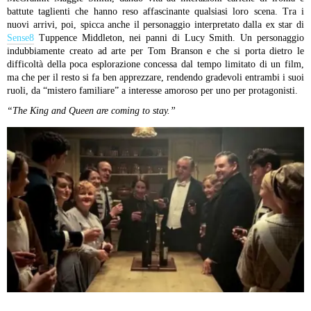
battute taglienti che hanno reso affascinante qualsiasi loro scena.
Tra i
nuovi arrivi, poi, spicca anche il personaggio interpretato dalla ex star di
Sense8
Tuppence Middleton, nei panni di Lucy Smith. Un personaggio
indubbiamente creato ad arte per Tom Branson e che si porta dietro le
difficoltà della poca esplorazione concessa dal tempo limitato di un film,
ma che per il resto si fa ben apprezzare, rendendo gradevoli entrambi i suoi
ruoli, da “mistero familiare” a interesse amoroso per uno per protagonisti.
“The King and Queen are coming to stay.”