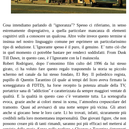
Cosa intendiamo parlando di “ignoranza”? Spesso ci riferiamo, in senso
estremamente dispregiativo, a quella particolare mancanza di elementi
cognitivi utili a conoscere un qualcosa. Altre volte invece questo termine si
insinua nel nostro linguaggio comune per esprimere un particolarissimo
tipo di seduzione. L’Ignorante spesso è il puro, il genuino. E’ tutto ciò che
in quel momento ci potrebbe bastare per renderci soddisfatti. From Dusk
Till Dawn, in questo caso, è l’Ignorante con la I maiuscola.
Robert Rodriguez, dopo l’omonimo film culto del 1996 da lui stesso
girato, ci ha voluto fare questo regalo trasponendo la storia su piccolo
schermo nel canale da lui stesso fondato, El Rey. Il poliedrico regista,
pupillo di Quentin Tarantino (il quale ai tempi del liceo aveva firmato la
sceneggiatura di FDTD), ha forse recepito la potenza attuale della TV,
portatrice sana di “addiction” e caratterizzata da sempre maggiori ventate di
qualità. E la qualità in questo caso c’è veramente tutta. La scenografia
evoca, grazie anche ai colori messi in scena, l’atmosfera crepuscolare del
tramonto. Quasi ad avvisarci di una notte sempre più vicina. Gli attori
anche si giocano bene le loro carte. Li ho trovati, infatti, sicuramente più
credibili nella loro momentanea impersonalità. Due giovani figure, che non
possono creare più di tanti rimandi, saranno poi più efficaci nel mettersi al