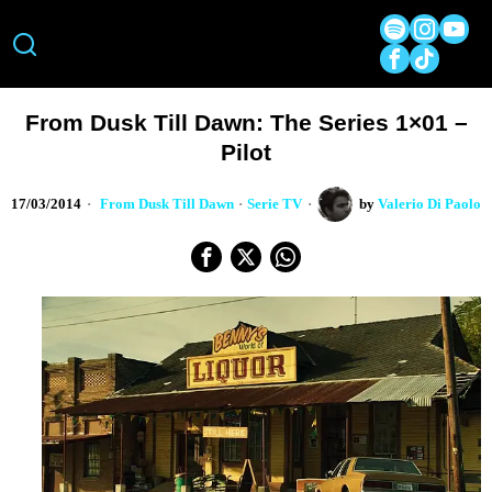
From Dusk Till Dawn: The Series 1×01 –
Pilot
17/03/2014
From Dusk Till Dawn
·
Serie TV
by
Valerio Di Paolo