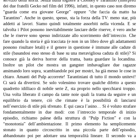
servizio della storia. Senza nulla togliere a Clooney e Tarantino (interpreti
dei due fratelli Gecko nel film del 1996), infatti, in questo caso non diremo
“guarda come era giovane George” oppure “che faccia da matto ha
Tarantino”. Anche in questo, spesso, sta la forza della TV: meno star, più
addetti ai lavori. Siamo quindi totalmente assorbiti nella vicenda. E se
talvolta i Pilot possono inevitabilmente lasciare delle riserve, è vero anche
che le riserve sono spesso indirizzate allo scorrimento dell’intreccio. Che
fare quando la storia è già tracciata (e non in un libro dove gli adattamenti
possono risultare letali) e il genere in questione è immune alle cadute di
stile (basandosi esso stesso di base su una meravigliosa caduta di stile)? Si
conosce già la deriva horror della trama, basta guardare la locandina.
Inoltre un pilot che mostra un gangster imbavagliare due ragazze
ansimando loro sopra, scambiandole poi per mostri, ha già messo le cose in
chiaro. Amanti del Pulp accorrete! Tarantiniani di tutto il mondo unitevi!
Ci sarà da divertirsi.
Se solo volessimo trovare qualche difetto a questo
quadretto idilliaco di nobile serie Z, sta proprio nello specchiarsi troppo.
Una volta liberato il campo da tante noie quali la trama da seguire e un
equilibrio da tenere, ciò che rimane è la possibilità di lanciarsi
nell’esercizio di stile più sfrenato. E qui casca l’asino… Si è voluto strafare
fondamentalmente in due modi: con l’intreccio temporale di inizio
episodio, richiamo palese della struttura di “Pulp Fiction” e con la
“monotonia” dell’ambientazione. Il primo elemento ha semplicemente
stonato in quanto circoscritto in una piccola parte dell’episodio,
abbandonato poi per adottare una temporalità lineare. Il secondo va a