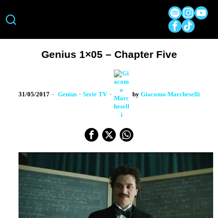
Genius 1×05 – Chapter Five
31/05/2017
Genius
·
Serie TV
by
Giacomo Marcheselli