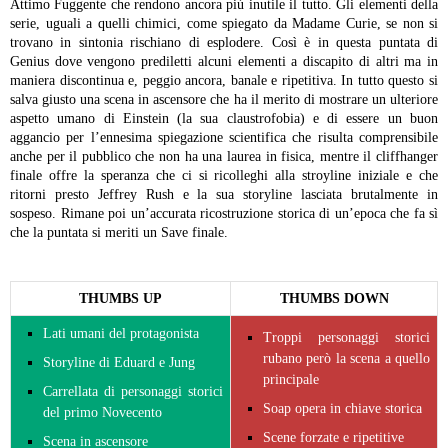
Attimo Fuggente che rendono ancora più inutile il tutto.
Gli elementi della
serie, uguali a quelli chimici, come spiegato da Madame Curie, se non si
trovano in sintonia rischiano di esplodere. Così è in questa puntata di
Genius dove vengono prediletti alcuni elementi a discapito di altri ma in
maniera discontinua e, peggio ancora, banale e ripetitiva.
In tutto questo si
salva giusto una scena in ascensore che ha il merito di mostrare un ulteriore
aspetto umano di Einstein (la sua claustrofobia) e di essere un buon
aggancio per l’ennesima spiegazione scientifica che risulta comprensibile
anche per il pubblico che non ha una laurea in fisica, mentre il cliffhanger
finale offre la speranza che ci si ricolleghi alla stroyline iniziale e che
ritorni presto Jeffrey Rush e la sua storyline lasciata brutalmente in
sospeso.
Rimane poi un’accurata ricostruzione storica di un’epoca che fa sì
che la puntata si meriti un Save finale.
THUMBS UP
THUMBS DOWN
Lati umani del protagonista
Troppi personaggi storici
rubano però la scena a quello
Storyline di Eduard e Jung
principale
Carrellata di personaggi storici
Soap opera in chiave storica
del primo Novecento
Scene forzate e ripetitive
Scena in ascensore