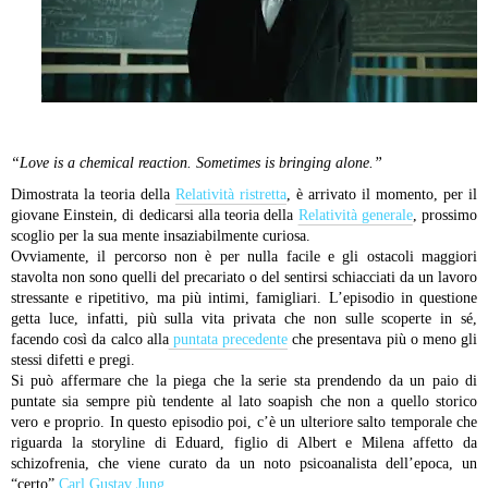
“Love is a chemical reaction. Sometimes is bringing alone.”
Dimostrata la teoria della
Relatività ristretta
, è arrivato il momento, per il
giovane Einstein, di dedicarsi alla teoria della
Relatività generale
, prossimo
scoglio per la sua mente insaziabilmente curiosa.
Ovviamente, il percorso non è per nulla facile e gli ostacoli maggiori
stavolta non sono quelli del precariato o del sentirsi schiacciati da un lavoro
stressante e ripetitivo, ma più intimi, famigliari.
L’episodio in questione
getta luce, infatti, più sulla vita privata che non sulle scoperte in sé,
facendo così da calco alla
puntata precedente
che presentava più o meno gli
stessi difetti e pregi.
Si può affermare che la piega che la serie sta prendendo da un paio di
puntate sia sempre più tendente al lato soapish che non a quello storico
vero e proprio.
In questo episodio poi, c’è un ulteriore salto temporale che
riguarda la storyline di Eduard, figlio di Albert e Milena affetto da
schizofrenia, che viene curato da un noto psicoanalista dell’epoca, un
“certo”
Carl Gustav Jung
.