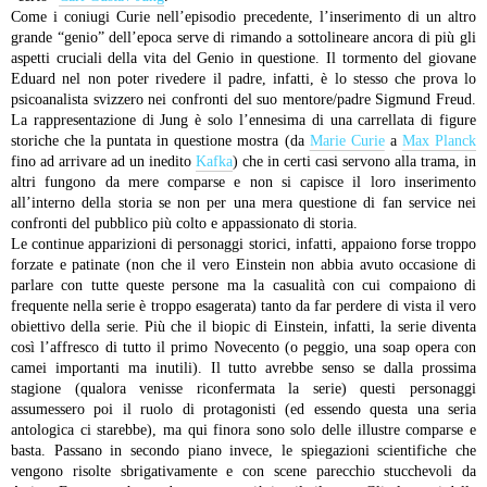
Come i coniugi Curie nell’episodio precedente, l’inserimento di un altro
grande “genio” dell’epoca serve di rimando a sottolineare ancora di più gli
aspetti cruciali della vita del Genio in questione. Il tormento del giovane
Eduard nel non poter rivedere il padre, infatti, è lo stesso che prova lo
psicoanalista svizzero nei confronti del suo mentore/padre Sigmund Freud.
La rappresentazione di Jung è solo l’ennesima di una carrellata di figure
storiche che la puntata in questione mostra (da
Marie Curie
a
Max Planck
fino ad arrivare ad un inedito
Kafka
) che in certi casi servono alla trama, in
altri fungono da mere comparse e non si capisce il loro inserimento
all’interno della storia se non per una mera questione di fan service nei
confronti del pubblico più colto e appassionato di storia.
Le continue apparizioni di personaggi storici, infatti, appaiono forse troppo
forzate e patinate (non che il vero Einstein non abbia avuto occasione di
parlare con tutte queste persone ma la casualità con cui compaiono di
frequente nella serie è troppo esagerata) tanto da far perdere di vista il vero
obiettivo della serie.
Più che il biopic di Einstein, infatti, la serie diventa
così l’affresco di tutto il primo Novecento (o peggio, una soap opera con
camei importanti ma inutili). Il tutto avrebbe senso se dalla prossima
stagione (qualora venisse riconfermata la serie) questi personaggi
assumessero poi il ruolo di protagonisti (ed essendo questa una seria
antologica ci starebbe), ma qui finora sono solo delle illustre comparse e
basta.
Passano in secondo piano invece, le spiegazioni scientifiche che
vengono risolte sbrigativamente e con scene parecchio stucchevoli da