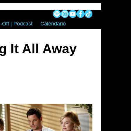
-Off | Podcast
Calendario
 It All Away