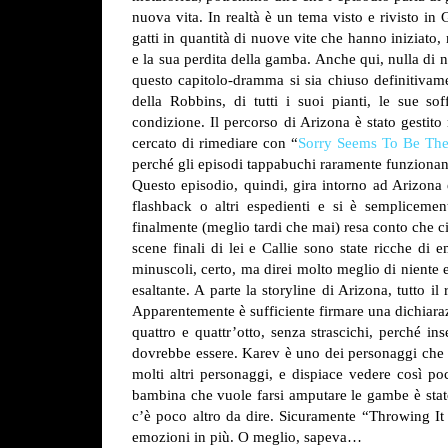
nuova vita. In realtà è un tema visto e rivisto in
gatti in quantità di nuove vite che hanno iniziato
e la sua perdita della gamba. Anche qui, nulla di n
questo capitolo-dramma si sia chiuso definitivam
della Robbins, di tutti i suoi pianti, le sue so
condizione. Il percorso di Arizona è stato gestito
cercato di rimediare con “
Sorry Seems To Be Th
perché gli episodi tappabuchi raramente funziona
Questo episodio, quindi, gira intorno ad Arizona
flashback o altri espedienti e si è semplicemen
finalmente (meglio tardi che mai) resa conto che ciò
scene finali di lei e Callie sono state ricche d
minuscoli, certo, ma direi molto meglio di niente 
esaltante. A parte la storyline di Arizona, tutto 
Apparentemente è sufficiente firmare una dichiaraz
quattro e quattr’otto, senza strascichi, perché in
dovrebbe essere. Karev è uno dei personaggi che c
molti altri personaggi, e dispiace vedere così p
bambina che vuole farsi amputare le gambe è stato
c’è poco altro da dire. Sicuramente “Throwing It
emozioni in più. O meglio, sapeva…