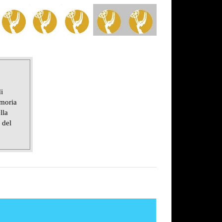
i
emoria
lla
 del