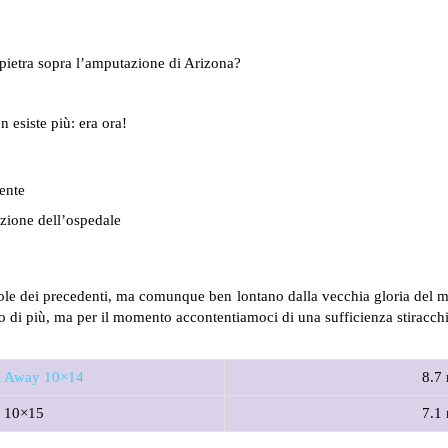
 pietra sopra l’amputazione di Arizona?
n esiste più: era ora!
iente
cazione dell’ospedale
vole dei precedenti, ma comunque ben lontano dalla vecchia gloria del
 di più, ma per il momento accontentiamoci di una sufficienza stiracchi
e Away 10×14
8.7 
y 10×15
7.1 