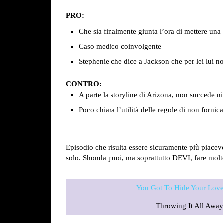
PRO:
Che sia finalmente giunta l’ora di mettere una
Caso medico coinvolgente
Stephenie che dice a Jackson che per lei lui no
CONTRO:
A parte la storyline di Arizona, non succede n
Poco chiara l’utilità delle regole di non forni
Episodio che risulta essere sicuramente più piace
solo. Shonda puoi, ma soprattutto DEVI, fare molto
You Got To Hide Your Lov
Throwing It All Awa