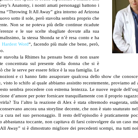
 Grey’s Anatomy, i nostri amati personaggi battono i
, ma “Throwing It All Away” gira intorno ad Arizona
uovo sotto il sole, però stavolta sembra proprio che
ente. Non se ne poteva più delle continue ricadute
fferenze e le sue scelte sbagliate dovute alla sua
 malissimo, la stessa Shonda se n’è resa conto e ha
e Hardest Word
“, facendo più male che bene, però,
no.
 e stavolta la Rhimes ha pensato bene di non usare
te concentrata sul presente della donna che si è
 che le serve per essere felice è la sua famiglia. Le
i emozioni e ci hanno fatto assaporare qualcosa dello show che conos
e, visto lo schifo al quale abbiamo assistito recentemente, proviamo ad 
il resto sembra procedere con estrema lentezza. Le nuove regole dell’ospe
ione d’amore per poter fornicare tranquillamente con il proprio ragazzo
serirla? Tra l’altro la reazione di Alex è stata oltremodo esagerata, 
onservano ancora una storyline decente, che non è stato snaturato nel 
oca cura nel suo personaggio.
Il resto dell’episodio è praticamente po
 abbastanza toccante, non capitava di farsi coinvolgere da un caso me
 All Away” si è dimostrato migliore dei precedenti scempi, ma tutti 