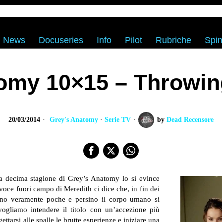
News
Docuseries
Info
Pilot
Rubriche
Spin
omy 10×15 – Throwing
20/03/2014
Grey's Anatomy
·
Serie TV
by
Dead Recensore
a decima stagione di Grey’s Anatomy lo si evince
La voce fuori campo di Meredith ci dice che, in fin dei
sono veramente poche e persino il corpo umano si
ogliamo intendere il titolo con un’accezione più
ttarsi alle spalle le brutte esperienze e iniziare una