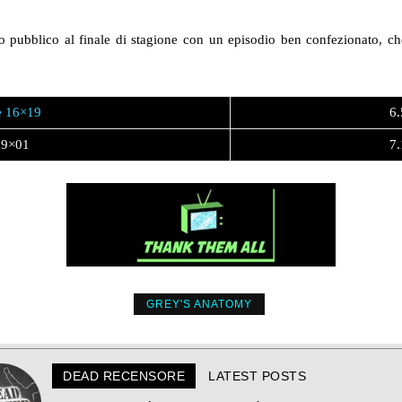
 pubblico al finale di stagione con un episodio ben confezionato, ch
e 16×19
6.
 9×01
7.
GREY'S ANATOMY
DEAD RECENSORE
LATEST POSTS