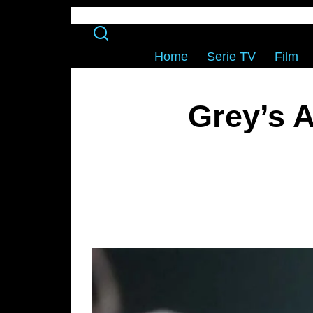
Home
Serie TV
Film
Grey’s 