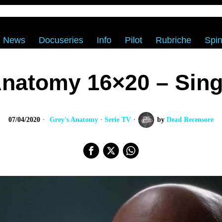
News
Docuseries
Info
Pilot
Rubriche
Spin
Anatomy 16×20 – Sing 
07/04/2020
Grey's Anatomy
·
Serie TV
by
Dead Recensore