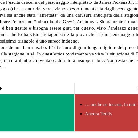
 l’uscita di scena del personaggio interpretato da James Pickens Jr., ma n
gio (che, a onor del vero, viene spesso dimenticata dagli sceneggiator
ativa sia anche stata “affrettata” da una chiusura anticipata della stagi
brare l’ennesimo “miracolo alla Grey’s Anatomy”. Sicuramente è una sit
è ben gestito e bisogna essere grati per questo, visto l’andazzo genera
enda che lo ha visto protagonista è la prova che il suo personaggio h
osissimo triangolo è uno spreco indegno.
siderarsi ben riuscito. E’ di sicuro di gran lunga migliore dei preced
 alla stagione in sé. In quest’ottica ovviamente va vista la situazione di
, ma ora il tutto è diventato addirittura insopportabile.
Non resta che as
ato…
P
… anche se incerta, in tutti 
Ancora Teddy