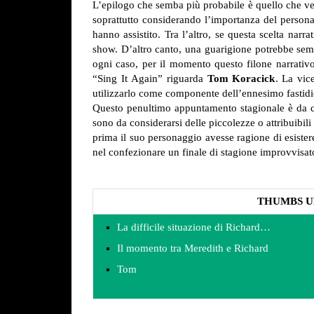
L’epilogo che semba più probabile è quello che vede
soprattutto considerando l’importanza del personag
hanno assistito. Tra l’altro, se questa scelta narr
show. D’altro canto, una guarigione potrebbe sem
ogni caso, per il momento questo filone narrativo 
“Sing It Again” riguarda
Tom Koracick
. La vic
utilizzarlo come componente dell’ennesimo fastidi
Questo penultimo appuntamento stagionale è da con
sono da considerarsi delle piccolezze o attribuibili
prima il suo personaggio avesse ragione di esistere
nel confezionare un finale di stagione improvvis
THUMBS U
La difficile situazione di Richard…
Il momento tra Meredith e Richard
Tom