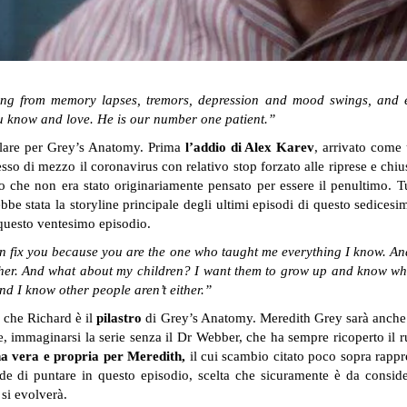
ing from memory lapses, tremors, depression and mood swings, and er
u know and love. He is our number one patient.”
colare per Grey’s Anatomy. Prima
l’addio di Alex Karev
, arrivato come 
messo di mezzo il coronavirus con relativo stop forzato alle riprese e chi
io che non era stato originariamente pensato per essere il penultimo. 
be stata la storyline principale degli ultimi episodi di questo sedicesim
 questo ventesimo episodio.
an fix you because you are the one who taught me everything I know. And
her. And what about my children? I want them to grow up and know who 
and I know other people aren’t either.”
è che Richard è il
pilastro
di Grey’s Anatomy. Meredith Grey sarà anche 
le, immaginarsi la serie senza il Dr Webber, che ha sempre ricoperto il ru
na vera e propria per Meredith,
il cui scambio citato poco sopra rappr
 di puntare in questo episodio, scelta che sicuramente è da considera
si evolverà.