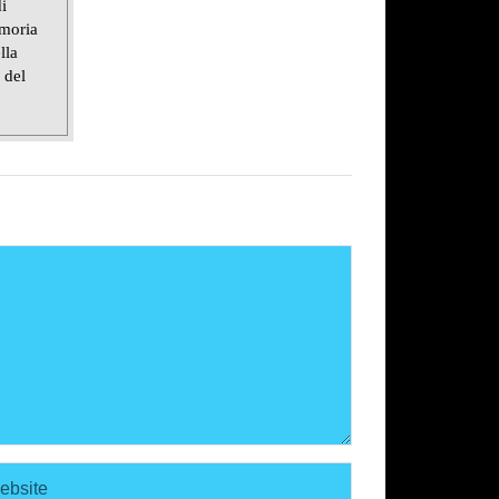
i
emoria
lla
 del