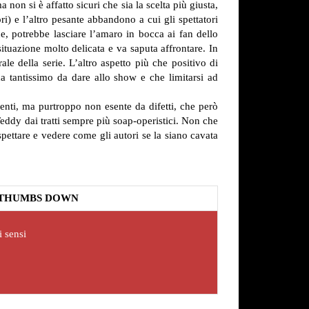
on si è affatto sicuri che sia la scelta più giusta,
i) e l’altro pesante abbandono a cui gli spettatori
one, potrebbe lasciare l’amaro in bocca ai fan dello
uazione molto delicata e va saputa affrontare. In
le della serie.
L’altro aspetto più che positivo di
a tantissimo da dare allo show e che limitarsi ad
enti, ma purtroppo non esente da difetti, che però
 Teddy dai tratti sempre più soap-operistici. Non che
pettare e vedere come gli autori se la siano cavata
THUMBS DOWN
i sensi