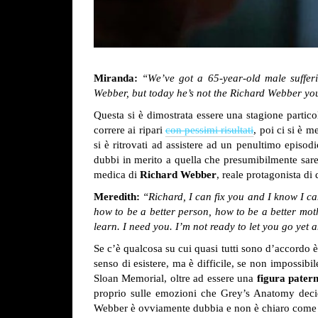
Miranda:
“We’ve got a 65-year-old male suffer
Webber, but today he’s not the Richard Webber yo
Questa si è dimostrata essere una stagione parti
correre ai ripari
con pessimi risultati
, poi ci si è 
si è ritrovati ad assistere ad un penultimo episod
dubbi in merito a quella che presumibilmente sareb
medica di
Richard Webber
, reale protagonista di
Meredith:
“Richard, I can fix you and I know I c
how to be a better person, how to be a better mot
learn. I need you. I’m not ready to let you go yet 
Se c’è qualcosa su cui quasi tutti sono d’accordo 
senso di esistere, ma è difficile, se non impossibi
Sloan Memorial, oltre ad essere una
figura pater
proprio sulle emozioni che Grey’s Anatomy decide
Webber è ovviamente dubbia e non è chiaro come 