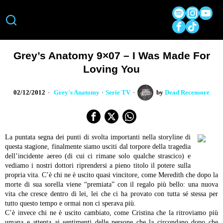
Grey’s Anatomy 9×07 – I Was Made For
Loving You
02/12/2012
Grey's Anatomy
·
Serie TV
by
Dead Recensore
La puntata segna dei punti di svolta importanti nella storyline di
questa stagione, finalmente siamo usciti dal torpore della tragedia
dell’incidente aereo (di cui ci rimane solo qualche strascico) e
vediamo i nostri dottori riprendersi a pieno titolo il potere sulla
propria vita. C’è chi ne è uscito quasi vincitore, come Meredith che dopo la
morte di sua sorella viene “premiata” con il regalo più bello: una nuova
vita che cresce dentro di lei, lei che ci ha provato con tutta sé stessa per
tutto questo tempo e ormai non ci sperava più.
C’è invece chi ne è uscito cambiato, come Cristina che la ritroviamo più
umana e attenta ai sentimenti delle persone che la circondano dopo che