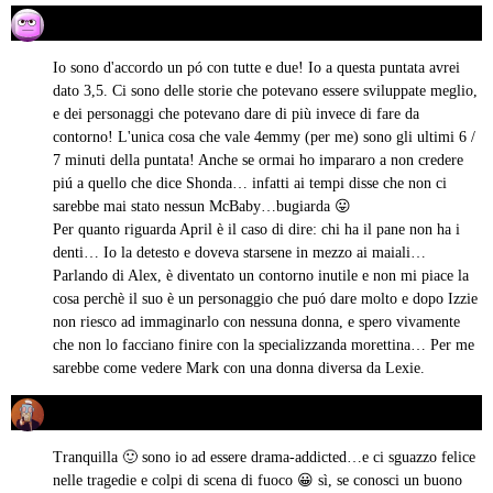
Thana Briseide
04/12/2012 alle 07:41
ha
detto:
Io sono d'accordo un pó con tutte e due! Io a questa puntata avrei
dato 3,5. Ci sono delle storie che potevano essere sviluppate meglio,
e dei personaggi che potevano dare di più invece di fare da
contorno! L'unica cosa che vale 4emmy (per me) sono gli ultimi 6 /
7 minuti della puntata! Anche se ormai ho impararo a non credere
piú a quello che dice Shonda… infatti ai tempi disse che non ci
sarebbe mai stato nessun McBaby…bugiarda 😛
Per quanto riguarda April è il caso di dire: chi ha il pane non ha i
denti… Io la detesto e doveva starsene in mezzo ai maiali…
Parlando di Alex, è diventato un contorno inutile e non mi piace la
cosa perchè il suo è un personaggio che puó dare molto e dopo Izzie
non riesco ad immaginarlo con nessuna donna, e spero vivamente
che non lo facciano finire con la specializzanda morettina… Per me
sarebbe come vedere Mark con una donna diversa da Lexie.
Michela Morelli
04/12/2012 alle 19:11
ha
detto:
Tranquilla 🙂 sono io ad essere drama-addicted…e ci sguazzo felice
nelle tragedie e colpi di scena di fuoco 😀 sì, se conosci un buono