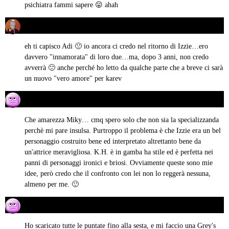
psichiatra fammi sapere 😛 ahah
Michela Morelli
04/12/2012 alle 19:13
ha
detto:
eh ti capisco Adi 🙁 io ancora ci credo nel ritorno di Izzie…ero
davvero "innamorata" di loro due…ma, dopo 3 anni, non credo
avverrà 🙁 anche perché ho letto da qualche parte che a breve ci sarà
un nuovo "vero amore" per karev
Thana Briseide
04/12/2012 alle 20:49
ha
detto:
Che amarezza Miky… cmq spero solo che non sia la specializzanda
perchè mi pare insulsa. Purtroppo il problema è che Izzie era un bel
personaggio costruito bene ed interpretato altrettanto bene da
un'attrice meravigliosa. K.H. è in gamba ha stile ed è perfetta nei
panni di personaggi ironici e briosi. Ovviamente queste sono mie
idee, però credo che il confronto con lei non lo reggerà nessuna,
almeno per me. 🙂
Valentina Stella Marini
05/12/2012 alle 17:49
ha
detto:
Ho scaricato tutte le puntate fino alla sesta, e mi faccio una Grey's