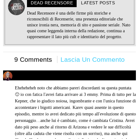
DEAD RECENSORE
LATEST POSTS
Dead Recensore è una delle firme più storiche e
riconoscibili di Recenserie, una presenza editoriale che
unisce ironia nera, memoria di sito e passione seriale. Nato
quasi come leggenda interna della redazione, continua a
rappresentare il lato più cult e identitario del progetto.
9 Comments
Lascia Un Commento
Michela Morelli
02/12/2012 alle 13:36
ha
detto:
Eheheheheh noto che abbiamo pareri discordanti su questa puntata
🙂 io con fatica l'avrei fatta arrivare ai 3 emmy. Prima di tutto per la
Kepner, che io giudico noiosa, ingombrante e con l'unica funzione di
accontentare i bigotti americani. Karev quasi assente in questo
episodio, mentre io avrei dedicato più tempo all'evoluzione di questo
personaggio…anche lui è cambiato, come è cambiata Cristina. Avrei
dato più peso anche al ritorno di Arizona e vedere le sue difficoltà
(oltre alla caduta che viene risolta con un sorriso), ma anche qui