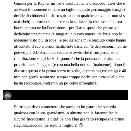
detto:
Guarda per la Kepner mi trovi assolutamente d'accordo..direi che è
arrivato il momento di dare un taglio a questo personaggio (magari
decide di chiudersi in ritiro spirituale in qualche convento, non si sa
mai eheh) o almeno smettere con la solita solfa che esce dalla sua
bocca appena ne ha l'occasione…per Karev spero che presto gli
dedichino una puntata (e magari un nuovo amore, da Izzie non lo
abbiamo visto più in love)..e per Arizona mi è piaciuto come hanno
affrontato il suo ritorno..finalmente basta con le depressioni..non ne
potevo più XD staremo a vedere..è ovvio che il suo percorso di
riabilitazione è agli inizi! Il punto è che la puntata mi è piaciuta
proprio perchè leggera (e con una bella notizia finalmente), dopo il
disastro questa è la prima senza tragedie, depressioni,etc etc 🙂 e 40
min con grey's sembrano sempre troppo pochi con tutto quello che
ha da raccontare..vedremo un pò come proseguirà!
Dead Recensore
03/12/2012 alle 17:21
ha
detto:
Purtroppo devo ammettere che anche io ho paura che succeda
qualcosa con la sua gravidanza, o almeno non la faranno facile
sicuro! Incrociamo le dita! Se non l'hai già fatto recupera le prime
stagioni..secondo me sono le migliori! 😉