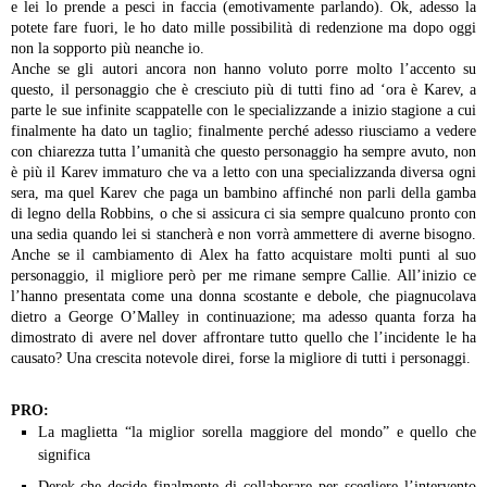
e lei lo prende a pesci in faccia (emotivamente parlando). Ok, adesso la
potete fare fuori, le ho dato mille possibilità di redenzione ma dopo oggi
non la sopporto più neanche io.
Anche se gli autori ancora non hanno voluto porre molto l’accento su
questo, il personaggio che è cresciuto più di tutti fino ad ‘ora è Karev, a
parte le sue infinite scappatelle con le specializzande a inizio stagione a cui
finalmente ha dato un taglio; finalmente perché adesso riusciamo a vedere
con chiarezza tutta l’umanità che questo personaggio ha sempre avuto, non
è più il Karev immaturo che va a letto con una specializzanda diversa ogni
sera, ma quel Karev che paga un bambino affinché non parli della gamba
di legno della Robbins, o che si assicura ci sia sempre qualcuno pronto con
una sedia quando lei si stancherà e non vorrà ammettere di averne bisogno.
Anche se il cambiamento di Alex ha fatto acquistare molti punti al suo
personaggio, il migliore però per me rimane sempre Callie. All’inizio ce
l’hanno presentata come una donna scostante e debole, che piagnucolava
dietro a George O’Malley in continuazione; ma adesso quanta forza ha
dimostrato di avere nel dover affrontare tutto quello che l’incidente le ha
causato? Una crescita notevole direi, forse la migliore di tutti i personaggi.
PRO:
La maglietta “la miglior sorella maggiore del mondo” e quello che
significa
Derek che decide finalmente di collaborare per scegliere l’intervento