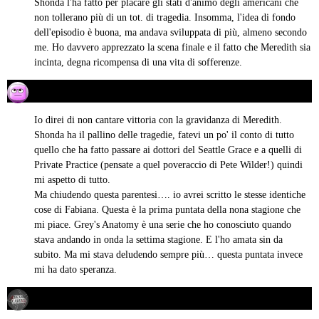
Shonda l'ha fatto per placare gli stati d'animo degli americani che
non tollerano più di un tot. di tragedia. Insomma, l'idea di fondo
dell'episodio è buona, ma andava sviluppata di più, almeno secondo
me. Ho davvero apprezzato la scena finale e il fatto che Meredith sia
incinta, degna ricompensa di una vita di sofferenze.
Valentina Stella Marini
02/12/2012 alle 14:50
ha
detto:
Io direi di non cantare vittoria con la gravidanza di Meredith.
Shonda ha il pallino delle tragedie, fatevi un po' il conto di tutto
quello che ha fatto passare ai dottori del Seattle Grace e a quelli di
Private Practice (pensate a quel poveraccio di Pete Wilder!) quindi
mi aspetto di tutto.
Ma chiudendo questa parentesi…. io avrei scritto le stesse identiche
cose di Fabiana. Questa è la prima puntata della nona stagione che
mi piace. Grey's Anatomy è una serie che ho conosciuto quando
stava andando in onda la settima stagione. E l'ho amata sin da
subito. Ma mi stava deludendo sempre più… questa puntata invece
mi ha dato speranza.
Dead Recensore
03/12/2012 alle 17:18
ha