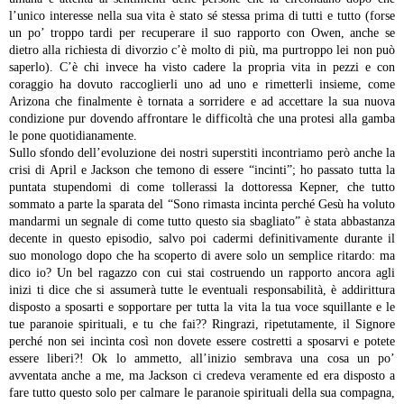
l’unico interesse nella sua vita è stato sé stessa prima di tutti e tutto (forse
un po’ troppo tardi per recuperare il suo rapporto con Owen, anche se
dietro alla richiesta di divorzio c’è molto di più, ma purtroppo lei non può
saperlo). C’è chi invece ha visto cadere la propria vita in pezzi e con
coraggio ha dovuto raccoglierli uno ad uno e rimetterli insieme, come
Arizona che finalmente è tornata a sorridere e ad accettare la sua nuova
condizione pur dovendo affrontare le difficoltà che una protesi alla gamba
le pone quotidianamente.
Sullo sfondo dell’evoluzione dei nostri superstiti incontriamo però anche la
crisi di April e Jackson che temono di essere “incinti”; ho passato tutta la
puntata stupendomi di come tollerassi la dottoressa Kepner, che tutto
sommato a parte la sparata del “Sono rimasta incinta perché Gesù ha voluto
mandarmi un segnale di come tutto questo sia sbagliato” è stata abbastanza
decente in questo episodio, salvo poi cadermi definitivamente durante il
suo monologo dopo che ha scoperto di avere solo un semplice ritardo: ma
dico io? Un bel ragazzo con cui stai costruendo un rapporto ancora agli
inizi ti dice che si assumerà tutte le eventuali responsabilità, è addirittura
disposto a sposarti e sopportare per tutta la vita la tua voce squillante e le
tue paranoie spirituali, e tu che fai?? Ringrazi, ripetutamente, il Signore
perché non sei incinta così non dovete essere costretti a sposarvi e potete
essere liberi?! Ok lo ammetto, all’inizio sembrava una cosa un po’
avventata anche a me, ma Jackson ci credeva veramente ed era disposto a
fare tutto questo solo per calmare le paranoie spirituali della sua compagna,