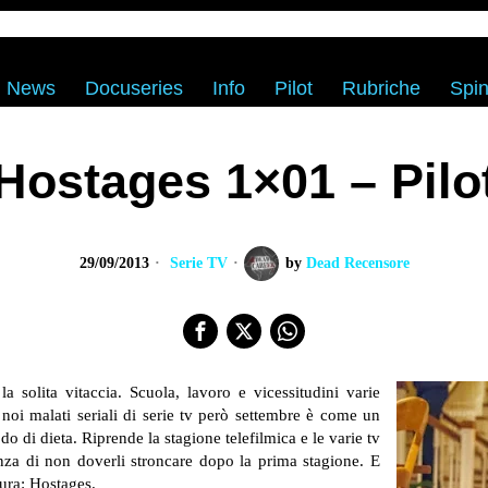
News
Docuseries
Info
Pilot
Rubriche
Spin
Hostages 1×01 – Pilo
29/09/2013
Serie TV
by
Dead Recensore
 la solita vitaccia. Scuola, lavoro e vicessitudini varie
 noi malati seriali di serie tv però settembre è come un
 di dieta. Riprende la stagione telefilmica e le varie tv
anza di non doverli stroncare dopo la prima stagione. E
ura: Hostages.