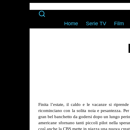
Home
Serie TV
Film
Finita l’estate, il caldo e le vacanze si riprende
ricominciano con la solita noia e pesantezza. Per
gran bel banchetto da godersi dopo un lungo periodo
americane sfornano tanti piccoli pilot nella sper
così anche la CBS mette in piazza una nuova creat