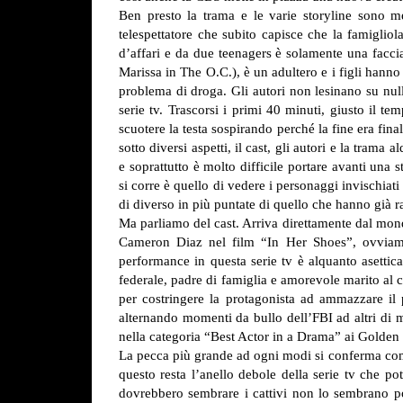
Ben presto la trama e le varie storyline sono m
telespettatore che subito capisce che la famiglio
d’affari e da due teenagers è solamente una faccia
Marissa in The O.C.), è un adultero e i figli hann
problema di droga. Gli autori non lesinano su null
serie tv. Trascorsi i primi 40 minuti, giusto il te
scuotere la testa sospirando perché la fine era fi
sotto diversi aspetti, il cast, gli autori e la trama
e soprattutto è molto difficile portare avanti una s
si corre è quello di vedere i personaggi invischiat
di diverso in più puntate di quello che hanno già 
Ma parliamo del cast. Arriva direttamente dal mondo
Cameron Diaz nel film “In Her Shoes”, ovviament
performance in questa serie tv è alquanto asettic
federale, padre di famiglia e amorevole marito al 
per costringere la protagonista ad ammazzare il p
alternando momenti da bullo dell’FBI ad altri di m
nella categoria “Best Actor in a Drama” ai Golden
La pecca più grande ad ogni modi si conferma comunq
questo resta l’anello debole della serie tv che p
dovrebbero sembrare i cattivi non lo sembrano po