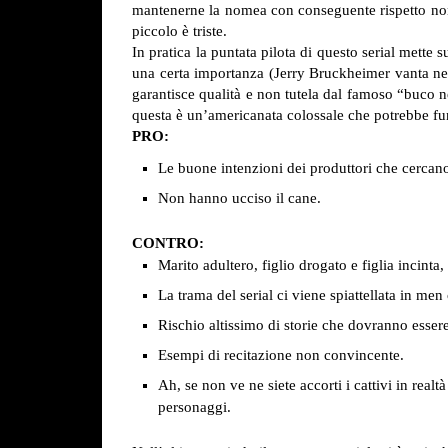
mantenerne la nomea con conseguente rispetto non 
piccolo è triste.
In pratica la puntata pilota di questo serial mette 
una certa importanza (Jerry Bruckheimer vanta nel
garantisce qualità e non tutela dal famoso “buco 
questa è un’americanata colossale che potrebbe fu
PRO:
Le buone intenzioni dei produttori che cercano
Non hanno ucciso il cane.
CONTRO:
Marito adultero, figlio drogato e figlia incin
La trama del serial ci viene spiattellata in m
Rischio altissimo di storie che dovranno essere
Esempi di recitazione non convincente.
Ah, se non ve ne siete accorti i cattivi in rea
personaggi.