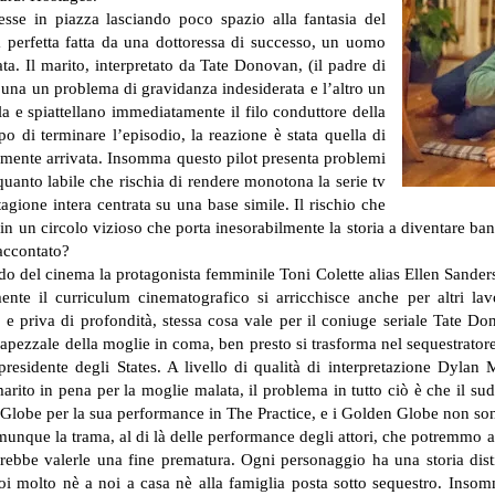
esse in piazza lasciando poco spazio alla fantasia del
la perfetta fatta da una dottoressa di successo, un uomo
ta. Il marito, interpretato da Tate Donovan, (il padre di
o una un problema di gravidanza indesiderata e l’altro un
a e spiattellano immediatamente il filo conduttore della
mpo di terminare l’episodio, la reazione è stata quella di
nalmente arrivata. Insomma questo pilot presenta problemi
 alquanto labile che rischia di rendere monotona la serie tv
tagione intera centrata su una base simile. Il rischio che
i in un circolo vizioso che porta inesorabilmente la storia a diventare b
raccontato?
 del cinema la protagonista femminile Toni Colette alias Ellen Sanders, 
e il curriculum cinematografico si arricchisce anche per altri lav
a e priva di profondità, stessa cosa vale per il coniuge seriale Tate D
capezzale della moglie in coma, ben presto si trasforma nel sequestrator
residente degli States. A livello di qualità di interpretazione Dylan 
arito in pena per la moglie malata, il problema in tutto ciò è che il sud
 Globe per la sua performance in The Practice, e i Golden Globe non so
ue la trama, al di là delle performance degli attori, che potremmo anche
otrebbe valerle una fine prematura. Ogni personaggio ha una storia dist
i molto nè a noi a casa nè alla famiglia posta sotto sequestro. Insom