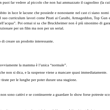
puoi far vedere al piccolo che non hai ammazzato il cagnolino (la cui i
subito in luce le lacune che possiede e nonostante nel cast ci siano nomi
 suo curriculum lavori come Pirati ai Caraibi, Armageddon, Top Gun e 
nell’acqua”. Poi ormai si sa che Bruckheimer non è più sinonimo di gara
nzionare per un film ma non per un serial.
 di creare un prodotto interessante.
ta, ovviamente la mamma è l’unica “normale”.
en che non si dica, e la suspense viene a mancare quasi immediatamente.
 tirate per le lunghe per poter durare una stagione.
ltà non sono cattivi e se continuerete a guardare lo show forse potreste 