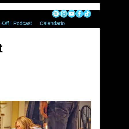
-Off | Podcast
Calendario
t