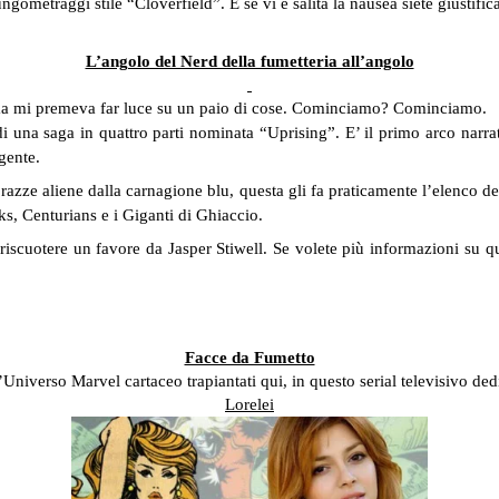
ometraggi stile “Cloverfield”. E se vi è salita la nausea siete giustifica
L’angolo del Nerd della fumetteria all’angolo
, ma mi premeva far luce su un paio di cose. Cominciamo? Cominciamo.
di una saga in quattro parti nominata “Uprising”. E’ il primo arco narra
gente.
zze aliene dalla carnagione blu, questa gli fa praticamente l’elenco della
ks, Centurians e i Giganti di Ghiaccio.
i riscuotere un favore da Jasper Stiwell. Se volete più informazioni su 
Facce da Fumetto
l’Universo Marvel cartaceo trapiantati qui, in questo serial televisivo de
Lorelei