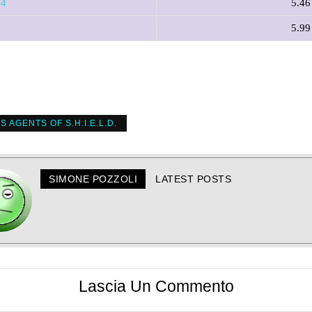
14
5.46
5.99
 AGENTS OF S.H.I.E.L.D.
SIMONE POZZOLI
LATEST POSTS
Lascia Un Commento