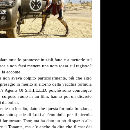
e tutte le promesse iniziali fatte e a metterle sul
e a non farsi mettere una nota rossa sul registro?
a fa eccome.
a non aveva colpito particolarmente, più che altro
presagio in merito al ritorno della vecchia formula
rvel’s Agents Of S.H.I.E.L.D. poichè sono comunque
n corposo ruolo in un film; hanno poi un discreto
 diabolici.
mente un insulto, dato che questa formula funziona,
una sottospecie di Loki al femminile per il piccolo
i far tornare Thor, ma ha dato un pò di spazio alla
re il Tonante, ma c’è anche da dire che il cast dei