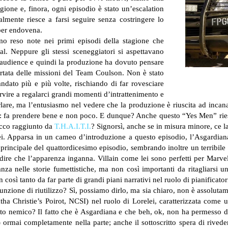
gione e, finora, ogni episodio è stato un’escalation
almente riesce a farsi seguire senza costringere lo
 per endovena.
mo reso note nei primi episodi della stagione che
l. Neppure gli stessi sceneggiatori si aspettavano
l’audience e quindi la produzione ha dovuto pensare
ortata delle missioni del Team Coulson. Non è stato
dato più e più volte, rischiando di far rovesciare
vire a regalarci grandi momenti d’intrattenimento e
are, ma l’entusiasmo nel vedere che la produzione è riuscita ad incanalar
e: fa prendere bene e non poco. E dunque? Anche questo “Yes Men” riesc
picco raggiunto da
T.H.A.I.T.I.
? Signorsì, anche se in misura minore, ce l
elei. Apparsa in un cameo d’introduzione a questo episodio, l’Asgardian
incipale del quattordicesimo episodio, sembrando inoltre un terribile 
 di dire che l’apparenza inganna. Villain come lei sono perfetti per Ma
za nelle storie fumettistiche, ma non così importanti da ritagliarsi u
così tanto da far parte di grandi piani narrativi nel ruolo di pianificatori
nzione di riutilizzo? Sì, possiamo dirlo, ma sia chiaro, non è assoluta
tha Christie’s Poirot, NCSI) nel ruolo di Lorelei, caratterizzata come 
sto nemico? Il fatto che è Asgardiana e che beh, ok, non ha permesso d
ormai completamente nella parte; anche il sottoscritto spera di rivede