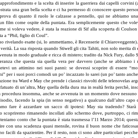
profondimento e la scelta di inserire la guerriera dai capelli corvini (a
rata una gran bella scelta e ci ha permesso di conoscere questo perso
ova di quanto il ruolo le calzasse a pennello, qui ne abbiamo una
un film come ospite della puntata. Era semplicemente questo che vol
ome si voleva vedere, è stata la reazione di Sif alla scoperta di Couls
 a “Phil, figlio di Coul”.
no rivelando esatte (si, lo ammettiamo, è Recenserie il Chiaroveggente
verità. La sua risposta quando Stiwell gli cita Tahiti, non solo merita di 
vvenuta in modo graduale e ricca di mistero; tradito da Nick Fury, dallo 
speranza che questa sia quella vera per davvero (anche se abbiamo i n
tetevi un attimino nei suoi panni: se dovessi scoprire di essere “m
rmi” per i suoi porci comodi un po’ incazzato lo sarei (un po’ tanto anch
zione tra Ward e May che prende i classici risvolti delle telenovelas arg
fatuato di un’altra, May quella della dura ma in realtà ferita perchè, i
ssica procedura insomma, anche se avvenuta in un momento dove nessuno 
pisodio, facendo la spia (in senso negativo) a qualcuno dall’altro cap
iamo fare è azzardare un sacco di ipotesi: May sta tradendo? Starà
scopriremo rimanendo incollati allo schermo dove, purtroppo, ci rimarre
e teniamo conto che la puntata è stata trasmessa l’11 Marzo 2014; quest
scire con una scadenza quasi mensile, rovina il buon nome che faticosa
o facili da spazientire.
Per il resto, non ci sono altre particolari pecche