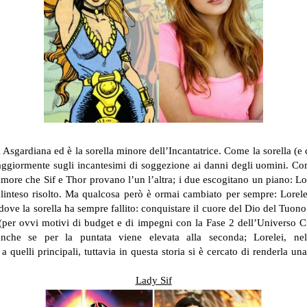
Asgardiana ed è la sorella minore dell’Incantatrice. Come la sorella (e 
maggiormente sugli incantesimi di soggezione ai danni degli uomini. C
’amore che Sif e Thor provano l’un l’altra; i due escogitano un piano: Lo
alinteso risolto. Ma qualcosa però è ormai cambiato per sempre: Lorele
dove la sorella ha sempre fallito: conquistare il cuore del Dio del Tuono.
(per ovvi motivi di budget e di impegni con la Fase 2 dell’Universo C
anche se per la puntata viene elevata alla seconda; Lorelei, nell
uelli principali, tuttavia in questa storia si è cercato di renderla un
Lady Sif