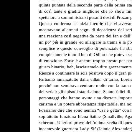
quinta puntata della seconda parte della prima sta
di così tante e gradite migliorie che lo show fin
spettatore a somministrarsi pesanti dosi di Prozac
Questo conferma le iniziali teorie che vi aveva
mostravano allarmati segni di decadenza del seria
una reazione così negativa da parte dei fan e del
un po’ più in grande ed allargare la trama e la p
semplice e questo convoglio di potenziale ha sban
completamente tutto il ben di Odino che poteva ser
di emozione. Forse è ancora troppo presto per parl
giusto binario, beh, lasciatemelo dire grezzament
Riesce a continuare la scia positiva dopo il gran 
Partiamo innanzitutto dalla villain di turno, Lor
perchè non sembrava centrare molto con la trama pr
del serial: gli episodi stand-alone. Siamo felici
personaggi che hanno avuto una discreta importan
carisma e un potere abbastanza rispettabile, ma non 
Possiamo dire che sono nemici “usa e getta” con fu
soprattutto funziona Elena Satine (Smallville, Aga
schermo. Ulteriori prove dell’ottima scelta di que
incantevole guerriera Lady Sif (Jaimie Alexander) 