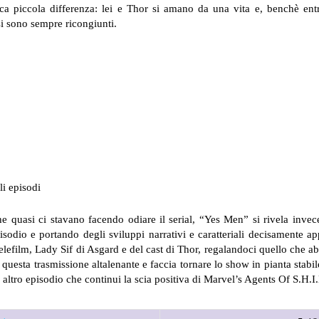
ica piccola differenza: lei e Thor si amano da una vita e, benchè ent
 si sono sempre ricongiunti.
li episodi
he quasi ci stavano facendo odiare il serial, “Yes Men” si rivela inve
sodio e portando degli sviluppi narrativi e caratteriali decisamente ap
elefilm, Lady Sif di Asgard e del cast di Thor, regalandoci quello che ab
questa trasmissione altalenante e faccia tornare lo show in pianta stabil
 altro episodio che continui la scia positiva di Marvel’s Agents Of S.H.I