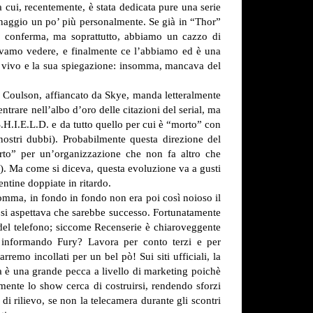
 cui, recentemente, è stata dedicata pure una serie
naggio un po’ più personalmente.
Se già in “Thor”
 conferma, ma soprattutto, abbiamo un cazzo di
evamo vedere, e finalmente ce l’abbiamo ed è una
on vivo e la sua spiegazione: insomma, mancava del
). Coulson, affiancato da Skye, manda letteralmente
entrare nell’albo d’oro delle citazioni del serial, ma
S.H.I.E.L.D. e da tutto quello per cui è “morto” con
ostri dubbi). Probabilmente questa direzione del
orto” per un’organizzazione che non fa altro che
e). Ma come si diceva, questa evoluzione va a gusti
entine doppiate in ritardo.
nsomma, in fondo in fondo non era poi così noioso il
si aspettava che sarebbe successo. Fortunatamente
o del telefono; siccome Recenserie è chiaroveggente
 informando Fury? Lavora per conto terzi e per
mo incollati per un bel pò! Sui siti ufficiali, la
a è una grande pecca a livello di marketing poichè
mente lo show cerca di costruirsi, rendendo sforzi
 di rilievo, se non la telecamera durante gli scontri