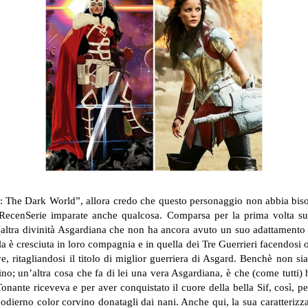
r: The Dark World”, allora credo che questo personaggio non abbia biso
 su RecenSerie imparate anche qualcosa. Comparsa per la prima volta s
altra divinità Asgardiana che non ha ancora avuto un suo adattamento c
a è cresciuta in loro compagnia e in quella dei Tre Guerrieri facendosi o
tive, ritagliandosi il titolo di miglior guerriera di Asgard. Benchè non
no; un’altra cosa che fa di lei una vera Asgardiana, è che (come tutti
 Tonante riceveva e per aver conquistato il cuore della bella Sif, così, pe
 odierno color corvino donatagli dai nani. Anche qui, la sua caratterizz