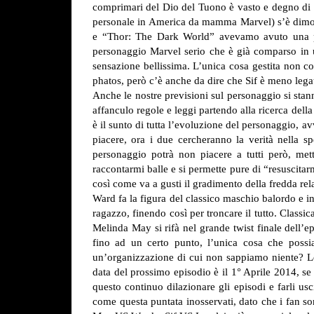
comprimari del Dio del Tuono è vasto e degno di ap
personale in America da mamma Marvel) s’è dimost
e “Thor: The Dark World” avevamo avuto una pr
personaggio Marvel serio che è già comparso in 
sensazione bellissima. L’unica cosa gestita non c
phatos, però c’è anche da dire che Sif è meno legata
Anche le nostre previsioni sul personaggio si stan
affanculo regole e leggi partendo alla ricerca della 
è il sunto di tutta l’evoluzione del personaggio, a
piacere, ora i due cercheranno la verità nella 
personaggio potrà non piacere a tutti però, met
raccontarmi balle e si permette pure di “resuscita
così come va a gusti il gradimento della fredda rela
Ward fa la figura del classico maschio balordo e in
ragazzo, finendo così per troncare il tutto. Cla
Melinda May si rifà nel grande twist finale dell’e
fino ad un certo punto, l’unica cosa che poss
un’organizzazione di cui non sappiamo niente? Lo 
data del prossimo episodio è il 1° Aprile 2014, s
questo continuo dilazionare gli episodi e farli u
come questa puntata inosservati, dato che i fan son