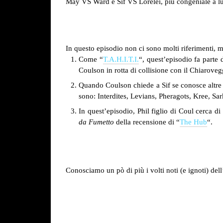
May VS Ward e Sif VS Lorelei, più congeniale a lung
In questo episodio non ci sono molti riferimenti
Come “
T.A.H.I.T.I.
“, quest’episodio fa parte 
Coulson in rotta di collisione con il Chiaroveg
Quando Coulson chiede a Sif se conosce altre ra
sono: Interdites, Levians, Pheragots, Kree, Sar
In quest’episodio, Phil figlio di Coul cerca d
da Fumetto
della recensione di “
The Hub
“.
Conosciamo un pò di più i volti noti (e ignoti) del