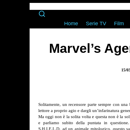
Home
Serie TV
Film
Marvel’s Age
15/0
Solitamente, un recensore parte sempre con una bel
lettore a proprio agio e dargli un’infarinatura gene
Ma oggi non è la solita volta e questa non è la so
e parliamo subito della puntata in question
S.H.I.E.L.D. ad un animale mitologico, questo sa