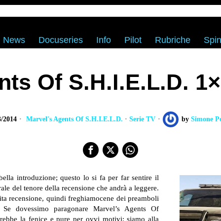
News
Docuseries
Info
Pilot
Rubriche
Spin
nts Of S.H.I.E.L.D. 1
3/2014
Marvel's Agents Of S.H.I.E.L.D.
·
Serie TV
by
Simone Po
la introduzione; questo lo si fa per far sentire il
rale del tenore della recensione che andrà a leggere.
lita recensione, quindi freghiamocene dei preamboli
e. Se dovessimo paragonare Marvel’s Agents Of
rebbe la fenice e pure per ovvi motivi; siamo alla