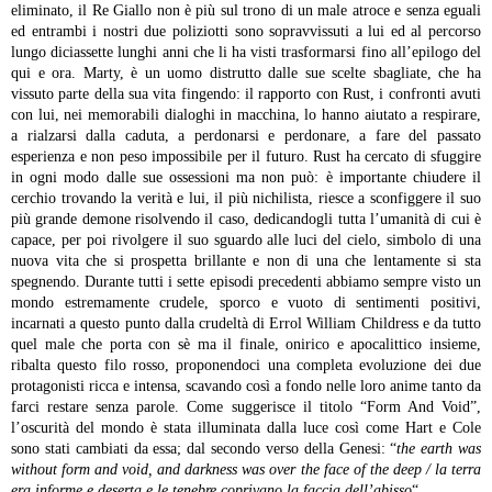
eliminato, il Re Giallo non è più sul trono di un male atroce e senza eguali
ed entrambi i nostri due poliziotti sono sopravvissuti a lui ed al percorso
lungo diciassette lunghi anni che li ha visti trasformarsi fino all’epilogo del
qui e ora.
Marty, è un uomo distrutto dalle sue scelte sbagliate, che ha
vissuto parte della sua vita fingendo: il rapporto con Rust, i confronti avuti
con lui, nei memorabili dialoghi in macchina, lo hanno aiutato a respirare,
a rialzarsi dalla caduta, a perdonarsi e perdonare, a fare del passato
esperienza e non peso impossibile per il futuro.
Rust ha cercato di sfuggire
in ogni modo dalle sue ossessioni ma non può: è importante chiudere il
cerchio trovando la verità e lui, il più nichilista, riesce a sconfiggere il suo
più grande demone risolvendo il caso, dedicandogli tutta l’umanità di cui è
capace, per poi rivolgere il suo sguardo alle luci del cielo, simbolo di una
nuova vita che si prospetta brillante e non di una che lentamente si sta
spegnendo.
Durante tutti i sette episodi precedenti abbiamo sempre visto un
mondo estremamente crudele, sporco e vuoto di sentimenti positivi,
incarnati a questo punto dalla crudeltà di Errol William Childress e da tutto
quel male che porta con sè ma il finale, onirico e apocalittico insieme,
ribalta questo filo rosso, proponendoci una completa evoluzione dei due
protagonisti ricca e intensa, scavando così a fondo nelle loro anime tanto da
farci restare senza parole.
Come suggerisce il titolo “Form And Void”,
l’oscurità del mondo è stata illuminata dalla luce così come Hart e Cole
sono stati cambiati da essa; dal secondo verso della Genesi: “
the earth was
without form and void, and darkness was over the face of the deep / la terra
era informe e deserta e le tenebre coprivano la faccia dell’abisso
“.