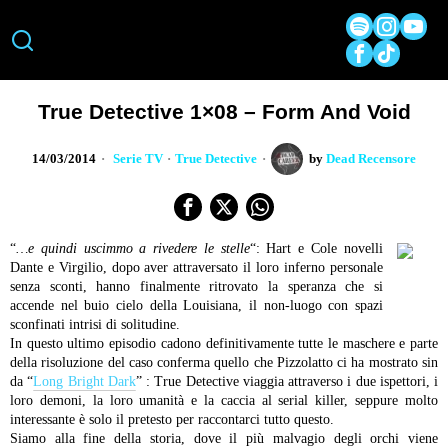
True Detective 1×08 – Form And Void
14/03/2014
Serie TV
·
True Detective
by
Dead Recensore
“
…e quindi uscimmo a rivedere le stelle
“: Hart e Cole novelli
Dante e Virgilio, dopo aver attraversato il loro inferno personale
senza sconti, hanno finalmente ritrovato la speranza che si
accende nel buio cielo della Louisiana, il non-luogo con spazi
sconfinati intrisi di solitudine.
In questo ultimo episodio cadono definitivamente tutte le maschere e parte
della risoluzione del caso conferma quello che Pizzolatto ci ha mostrato sin
da “
Long Bright Dark
” : True Detective viaggia attraverso i due ispettori, i
loro demoni, la loro umanità e la caccia al serial killer, seppure molto
interessante è solo il pretesto per raccontarci tutto questo.
Siamo alla fine della storia, dove il più malvagio degli orchi viene