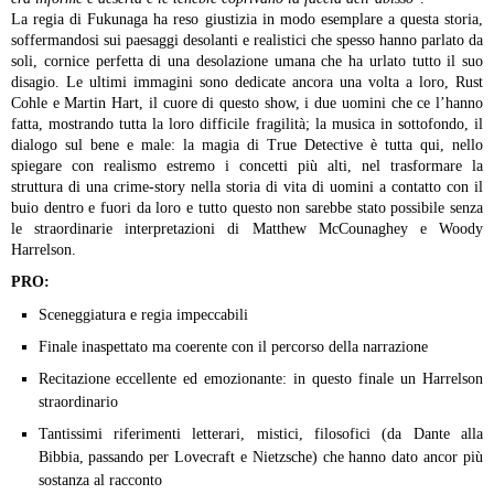
La regia di Fukunaga ha reso giustizia in modo esemplare a questa storia,
soffermandosi sui paesaggi desolanti e realistici che spesso hanno parlato da
soli, cornice perfetta di una desolazione umana che ha urlato tutto il suo
disagio.
Le ultimi immagini sono dedicate ancora una volta a loro, Rust
Cohle e Martin Hart, il cuore di questo show, i due uomini che ce l’hanno
fatta, mostrando tutta la loro difficile fragilità; la musica in sottofondo, il
dialogo sul bene e male: la magia di True Detective è tutta qui, nello
spiegare con realismo estremo i concetti più alti, nel trasformare la
struttura di una crime-story nella storia di vita di uomini a contatto con il
buio dentro e fuori da loro e tutto questo non sarebbe stato possibile senza
le straordinarie interpretazioni di Matthew McCounaghey e Woody
Harrelson.
PRO:
Sceneggiatura e regia impeccabili
Finale inaspettato ma coerente con il percorso della narrazione
Recitazione eccellente ed emozionante: in questo finale un Harrelson
straordinario
Tantissimi riferimenti letterari, mistici, filosofici (da Dante alla
Bibbia, passando per Lovecraft e Nietzsche) che hanno dato ancor più
sostanza al racconto