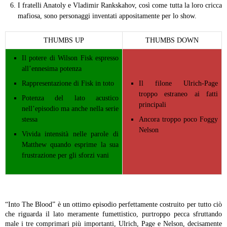
I fratelli Anatoly e Vladimir Rankskahov, così come tutta la loro cricca
mafiosa, sono personaggi inventati appositamente per lo show.
THUMBS UP
THUMBS DOWN
Il potere di Wilson Fisk espresso
all’ennesima potenza
Rappresentazione di Fisk in toto
Il filone Ulrich-Page
troppo estraneo ai fatti
Potenza del lato acustico
principali
nell’episodio ma anche nella serie
stessa
Ancora troppo poco Foggy
Nelson
Vivida intensità nelle parole di
Matthew quando esprime la sua
frustrazione per gli sforzi vani
“Into The Blood” è un ottimo episodio perfettamente costruito per tutto ciò
che riguarda il lato meramente fumettistico, purtroppo pecca sfruttando
male i tre comprimari più importanti, Ulrich, Page e Nelson, decisamente