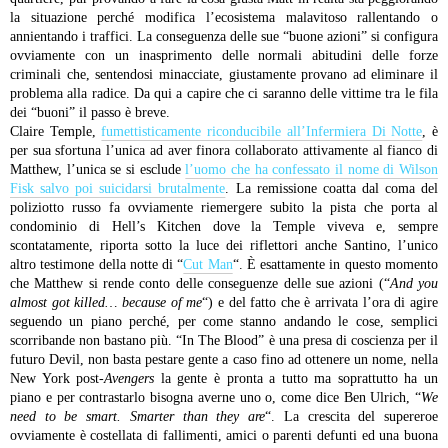
la situazione perché modifica l’ecosistema malavitoso rallentando o
annientando i traffici. La conseguenza delle sue “buone azioni” si configura
ovviamente con un inasprimento delle normali abitudini delle forze
criminali che, sentendosi minacciate, giustamente provano ad eliminare il
problema alla radice. Da qui a capire che ci saranno delle vittime tra le fila
dei “buoni” il passo è breve.
Claire Temple,
fumettisticamente riconducibile all’Infermiera Di Notte
, è
per sua sfortuna l’unica ad aver finora collaborato attivamente al fianco di
Matthew, l’unica se si esclude
l’uomo che ha confessato il nome di Wilson
Fisk salvo poi suicidarsi brutalmente
. La remissione coatta dal coma del
poliziotto russo fa ovviamente riemergere subito la pista che porta al
condominio di Hell’s Kitchen dove la Temple viveva e, sempre
scontatamente, riporta sotto la luce dei riflettori anche Santino, l’unico
altro testimone della notte di “
Cut Man
“. È esattamente in questo momento
che Matthew si rende conto delle conseguenze delle sue azioni (“
And you
almost got killed… because of me
“) e del fatto che è arrivata l’ora di agire
seguendo un piano perché, per come stanno andando le cose, semplici
scorribande non bastano più. “In The Blood” è una presa di coscienza per il
futuro Devil, non basta pestare gente a caso fino ad ottenere un nome, nella
New York post-
Avengers
la gente è pronta a tutto ma soprattutto ha un
piano e per contrastarlo bisogna averne uno o, come dice Ben Ulrich, “
We
need to be smart. Smarter than they are
“. La crescita del supereroe
ovviamente è costellata di fallimenti, amici o parenti defunti ed una buona