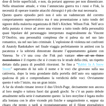
dose di ferite superficiali, e non, da portarsi appresso per non dimenticare.
Nella situazione attuale, e vista l’annunciata guerra tra i russi e Fisk, la
necessità di operare tramite attacchi chirurgici è più che mai necessaria.
Questo quarto episodio però non è solo un vademecum del corretto
comportamento supereroistico ma è una presentazione a tutto tondo del
signore della malavita organizzata di Hell’s Kitchen: Wilson Fisk. Nell’arco
della puntata si riesce ad avere una visione a tutto tondo della personalità
quasi bipolare del personaggio interpretato magistralmente da Vincent
D’Onofrio, una personalità complessa che si palesa sia nel suo lato
romantico, sia nel suo lato criminale. L’esplosione di violenza nei confronti
di Anatoly Rankskahov nel finale viaggia perfettamente in antitesi con la
pacatezza e la sobrietà dimostrate durante l’appuntamento galante con
Vanessa. Se c’è una cosa che Fisk può vantare
oltre ad un fisico
mastodontico
è il rispetto che si è creato tra le strade della città, un rispetto
dettato dalla paura di possibili ritorsioni. Se fino a “
Rabbit In A Snow
Storm
” sapevamo di lui solo il nome e le voci che giravano sulla sua
cattiveria, dopo la testa grondante dalla portella dell’auto ora sappiamo
qualcosa di più e comprendiamo la veridicità delle voci. Ovviamente
questo è solo l’inizio, ma un gran inizio.
A far da sfondo rimane invece il duo Ulrich-Page, decisamente non ancora
al loro meglio e tuttora fuori dai grandi giochi. Se c’è un punto debole
attualmente nella serie è esattamente questo: la loro storyline è legata molto
alla lontana con le altre vicende più fisiche e sanguinolente e, seppur sia
chiaro che presto o tardi si ricongiungeranno ed il filone giornalistico