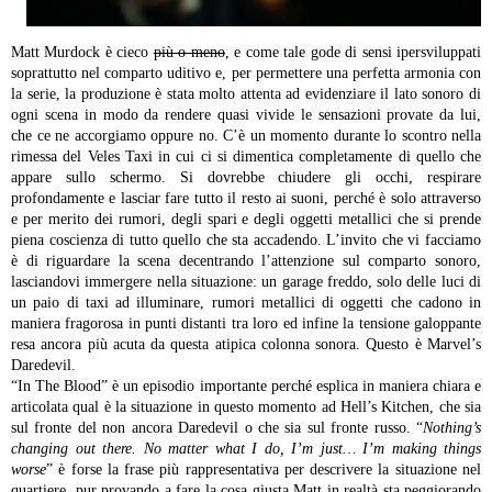
Matt Murdock è cieco
più o meno
, e come tale gode di sensi ipersviluppati
soprattutto nel comparto uditivo e, per permettere una perfetta armonia con
la serie, la produzione è stata molto attenta ad evidenziare il lato sonoro di
ogni scena in modo da rendere quasi vivide le sensazioni provate da lui,
che ce ne accorgiamo oppure no. C’è un momento durante lo scontro nella
rimessa del Veles Taxi in cui ci si dimentica completamente di quello che
appare sullo schermo. Si dovrebbe chiudere gli occhi, respirare
profondamente e lasciar fare tutto il resto ai suoni, perché è solo attraverso
e per merito dei rumori, degli spari e degli oggetti metallici che si prende
piena coscienza di tutto quello che sta accadendo. L’invito che vi facciamo
è di riguardare la scena decentrando l’attenzione sul comparto sonoro,
lasciandovi immergere nella situazione: un garage freddo, solo delle luci di
un paio di taxi ad illuminare, rumori metallici di oggetti che cadono in
maniera fragorosa in punti distanti tra loro ed infine la tensione galoppante
resa ancora più acuta da questa atipica colonna sonora. Questo è Marvel’s
Daredevil.
“In The Blood” è un episodio importante perché esplica in maniera chiara e
articolata qual è la situazione in questo momento ad Hell’s Kitchen, che sia
sul fronte del non ancora Daredevil o che sia sul fronte russo. “
Nothing’s
changing out there. No matter what I do, I’m just… I’m making things
worse
” è forse la frase più rappresentativa per descrivere la situazione nel
quartiere, pur provando a fare la cosa giusta Matt in realtà sta peggiorando