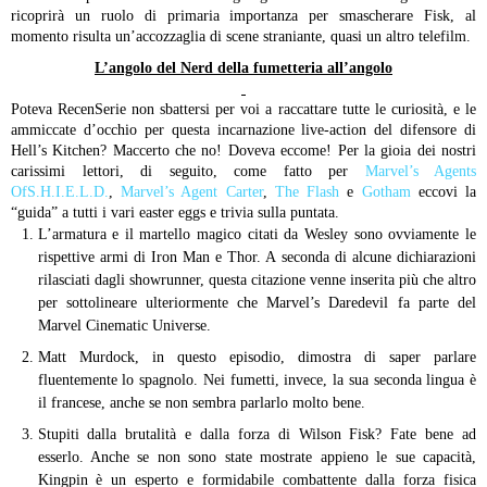
ricoprirà un ruolo di primaria importanza per smascherare Fisk, al
momento risulta un’accozzaglia di scene straniante, quasi un altro telefilm.
L’angolo del Nerd della fumetteria all’angolo
Poteva RecenSerie non sbattersi per voi a raccattare tutte le curiosità, e le
ammiccate d’occhio per questa incarnazione live-action del difensore di
Hell’s Kitchen? Maccerto che no! Doveva eccome! Per la gioia dei nostri
carissimi lettori, di seguito, come fatto per
Marvel’s Agents
OfS.H.I.E.L.D.
,
Marvel’s Agent Carter
,
The Flash
e
Gotham
eccovi la
“guida” a tutti i vari easter eggs e trivia sulla puntata.
L’armatura e il martello magico citati da Wesley sono ovviamente le
rispettive armi di Iron Man e Thor. A seconda di alcune dichiarazioni
rilasciati dagli showrunner, questa citazione venne inserita più che altro
per sottolineare ulteriormente che Marvel’s Daredevil fa parte del
Marvel Cinematic Universe.
Matt Murdock, in questo episodio, dimostra di saper parlare
fluentemente lo spagnolo. Nei fumetti, invece, la sua seconda lingua è
il francese, anche se non sembra parlarlo molto bene.
Stupiti dalla brutalità e dalla forza di Wilson Fisk? Fate bene ad
esserlo. Anche se non sono state mostrate appieno le sue capacità,
Kingpin è un esperto e formidabile combattente dalla forza fisica