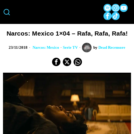
Narcos: Mexico 1×04 – Rafa, Rafa, Rafa!
23/11/2018
Narcos: Mexico
·
Serie TV
by
Dead Recensore