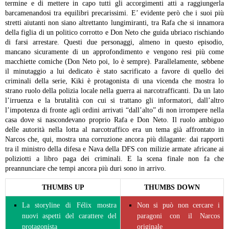
termine e di mettere in capo tutti gli accorgimenti atti a raggiungerla
barcamenandosi tra equilibri precarissimi. E’ evidente però che i suoi più
stretti aiutanti non siano altrettanto lungimiranti, tra Rafa che si innamora
della figlia di un politico corrotto e Don Neto che guida ubriaco rischiando
di farsi arrestare. Questi due personaggi, almeno in questo episodio,
mancano sicuramente di un approfondimento e vengono resi più come
macchiette comiche (Don Neto poi, lo è sempre). Parallelamente, sebbene
il minutaggio a lui dedicato è stato sacrificato a favore di quello dei
criminali della serie, Kiki è protagonista di una vicenda che mostra lo
strano ruolo della polizia locale nella guerra ai narcotrafficanti. Da un lato
l’irruenza e la brutalità con cui si trattano gli informatori, dall’altro
l’impotenza di fronte agli ordini arrivati “dall’alto” di non irrompere nella
casa dove si nascondevano proprio Rafa e Don Neto. Il ruolo ambiguo
delle autorità nella lotta al narcotraffico era un tema già affrontato in
Narcos che, qui, mostra una corruzione ancora più dilagante: dai rapporti
tra il ministro della difesa e Nava della DFS con milizie armate africane ai
poliziotti a libro paga dei criminali. E la scena finale non fa che
preannunciare che tempi ancora più duri sono in arrivo.
THUMBS UP
THUMBS DOWN
La storyline di Félix mostra
Non si può non cercare i
nuovi aspetti del carattere del
paragoni con il Narcos
protagonista
originale