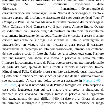
personaggi. Si possono comunque evidenziare delle
differenze. Innanzitutto il diverso grado di
caratterizzazione dei personaggi. Se in Narcos il personaggio di Pablo è
sempre apparso più profondo e sfaccettato dei suoi corrispondenti “buoni”
(Murphy e Pena) in Narcos Messico la caratterizzazione dei personaggi di
Félix Gallardo e Kiki Camarena va di pari passo. Almeno finora. Questo
episodio infatti ha il grande pregio di mostrare un lato forse inaspettato ma
sicuramente interessante del narcotrafficante che è riuscito a creare il primo
cartello messicano della droga. Le vicende di Rafa lo costringono ad
intraprendere un viaggio che ne metterà a dura prova il carattere,
mostrandone al contempo un lato compassionevole, almeno nei confronti
del suo amico e socio. Il fatto che Rafa, per una sciocchezza come l’amore
per una ragazza, non abbia solo messo in pericolo sé stesso ma tutto
l’impero faticosamente creato da Félix, poteva essere un atto imperdonabile
da parte del boss, spinto da tutti i fronti a offrirlo in sacrificio. Invece
Miguel Angel Félix Gallardo mostra un lato caritatevole quasi inaspettato.
Questo non lo rende certo uno stinco di santo ma dà uno sguardo nuovo al
suo personaggio. Ancora una volta, come era accaduto in
Narcos 2×06 –
Los Pepes
, quando il nascondiglio di Pablo e famiglia era stato scoperto a
casa della leggerezza con cui sua madre aveva preso la situazione di
pericolo in cui vivevano, un capo è messo in pericolo dalla leggerezza
dell’atteggiamento dei suoi affiliati. Félix ha dato prova, finora, di essere
un criminale intelligente e previdente, capace di una visione di lungo