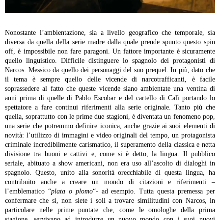
Nonostante l’ambientazione, sia a livello geografico che temporale, sia
diversa da quella della serie madre dalla quale prende spunto questo spin
off, è impossibile non fare paragoni. Un fattore importante è sicuramente
quello linguistico. Difficile distinguere lo spagnolo dei protagonisti di
Narcos: Messico da quello dei personaggi del suo prequel. In più, dato che
il tema è sempre quello delle vicende di narcotrafficanti, è facile
soprassedere al fatto che queste vicende siano ambientate una ventina di
anni prima di quelle di Pablo Escobar e del cartello di Calì portando lo
spettatore a fare continui riferimenti alla serie originale. Tanto più che
quella, soprattutto con le prime due stagioni, è diventata un fenomeno pop,
una serie che potremmo definire iconica, anche grazie ai suoi elementi di
novità: l’utilizzo di immagini e video originali del tempo, un protagonista
criminale incredibilmente carismatico, il superamento della classica e netta
divisione tra buoni e cattivi e, come si è detto, la lingua. Il pubblico
seriale, abituato a show americani, non era uso all’ascolto di dialoghi in
spagnolo. Questo, unito alla sonorità orecchiabile di questa lingua, ha
contribuito anche a creare un mondo di citazioni e riferimenti –
l’emblematico “
plata o plomo
“- ad esempio. Tutta questa premessa per
confermare che sì, non siete i soli a trovare similitudini con Narcos, in
particolare nelle prime puntate che, come le omologhe della prima
stagione, servivano ad introdurre un nuovo mondo con i suoi nuovi