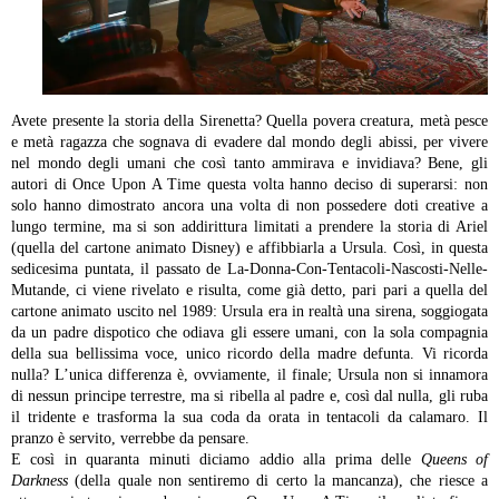
Avete presente la storia della Sirenetta? Quella povera creatura, metà pesce
e metà ragazza che sognava di evadere dal mondo degli abissi, per vivere
nel mondo degli umani che così tanto ammirava e invidiava? Bene, gli
autori di Once Upon A Time questa volta hanno deciso di superarsi: non
solo hanno dimostrato ancora una volta di non possedere doti creative a
lungo termine, ma si son addirittura limitati a prendere la storia di Ariel
(quella del cartone animato Disney) e affibbiarla a Ursula. Così, in questa
sedicesima puntata, il passato de La-Donna-Con-Tentacoli-Nascosti-Nelle-
Mutande, ci viene rivelato e risulta, come già detto, pari pari a quella del
cartone animato uscito nel 1989: Ursula era in realtà una sirena, soggiogata
da un padre dispotico che odiava gli essere umani, con la sola compagnia
della sua bellissima voce, unico ricordo della madre defunta. Vi ricorda
nulla? L’unica differenza è, ovviamente, il finale; Ursula non si innamora
di nessun principe terrestre, ma si ribella al padre e, così dal nulla, gli ruba
il tridente e trasforma la sua coda da orata in tentacoli da calamaro. Il
pranzo è servito, verrebbe da pensare.
E così in quaranta minuti diciamo addio alla prima delle
Queens of
Darkness
(della quale non sentiremo di certo la mancanza), che riesce a