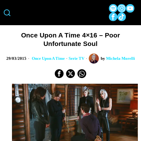
Once Upon A Time 4×16 – Poor
Unfortunate Soul
29/03/2015
Once Upon A Time
·
Serie TV
by
Michela Morelli