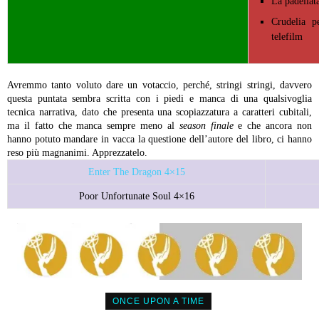
La padellat
Crudelia p
telefilm
Avremmo tanto voluto dare un votaccio, perché, stringi stringi, davvero
questa puntata sembra scritta con i piedi e manca di una qualsivoglia
tecnica narrativa, dato che presenta una scopiazzatura a caratteri cubitali,
ma il fatto che manca sempre meno al
season finale
e che ancora non
hanno potuto mandare in vacca la questione dell’autore del libro, ci hanno
reso più magnanimi. Apprezzatelo.
Enter The Dragon 4×15
Poor Unfortunate Soul 4×16
ONCE UPON A TIME