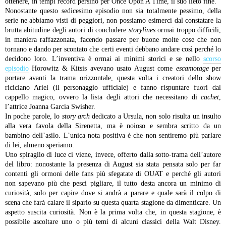
ottenere, in tempi record persino per Once Upon A Time, il suo lieto fine.
Nonostante questo sedicesimo episodio non sia totalmente pessimo, della
serie ne abbiamo visti di peggiori, non possiamo esimerci dal constatare la
brutta abitudine degli autori di concludere
storylines
ormai troppo difficili,
in maniera raffazzonata, facendo passare per buone molte cose che non
tornano e dando per scontato che certi eventi debbano andare così perché lo
decidono loro. L’inventiva è ormai ai minimi storici e se nello
scorso
episodio
Horowitz & Kitsis avevano usato August come
escamotage
per
portare avanti la trama orizzontale, questa volta i creatori dello show
riciclano Ariel (il personaggio ufficiale) e fanno rispuntare fuori dal
cappello magico, ovvero la lista degli attori che necessitano di
cachet
,
l’attrice Joanna Garcia Swisher.
In poche parole, lo
story arch
dedicato a Ursula, non solo risulta un insulto
alla vera favola della Sirenetta, ma è noioso e sembra scritto da un
bambino dell’asilo. L’unica nota positiva è che non sentiremo più parlare
di lei, almeno speriamo.
Uno spiraglio di luce ci viene, invece, offerto dalla sotto-trama dell’autore
del libro: nonostante la presenza di August sia stata pensata solo per far
contenti gli ormoni delle fans più sfegatate di OUAT e perché gli autori
non sapevano più che pesci pigliare, il tutto desta ancora un minimo di
curiosità, solo per capire dove si andrà a parare e quale sarà il colpo di
scena che farà calare il sipario su questa quarta stagione da dimenticare.
Un
aspetto suscita curiosità. Non è la prima volta che, in questa stagione, è
possibile ascoltare uno o più temi di alcuni classici della Walt Disney.