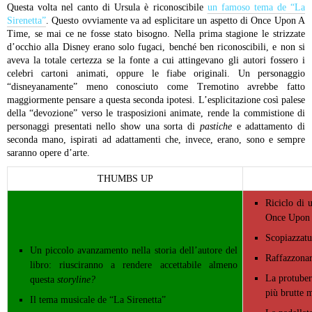
Questa volta nel canto di Ursula è riconoscibile
un famoso tema de “La
Sirenetta”
. Questo ovviamente va ad esplicitare un aspetto di Once Upon A
Time, se mai ce ne fosse stato bisogno. Nella prima stagione le strizzate
d’occhio alla Disney erano solo fugaci, benché ben riconoscibili, e non si
aveva la totale certezza se la fonte a cui attingevano gli autori fossero i
celebri cartoni animati, oppure le fiabe originali. Un personaggio
“disneyanamente” meno conosciuto come Tremotino avrebbe fatto
maggiormente pensare a questa seconda ipotesi. L’esplicitazione così palese
della “devozione” verso le trasposizioni animate, rende la commistione di
personaggi presentati nello show una sorta di
pastiche
e adattamento di
seconda mano, ispirati ad adattamenti che, invece, erano, sono e sempre
saranno opere d’arte.
THUMBS UP
Riciclo di u
Once Upon
Scopiazzatu
Un piccolo avanzamento nella storia dell’autore del
Raffazzona
libro: riusciranno a rendere accettabile almeno
La protuber
questa
storyline?
più brutte m
Il tema musicale de “La Sirenetta”