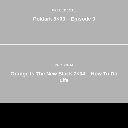
PRECEDENTE
Poldark 5×03 – Episode 3
PROSSIMA
Orange Is The New Black 7×04 – How To Do
Life