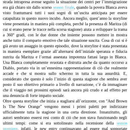
strada intrapresa avesse seguito la situazione dei centri per l’immigrazione
era già chiaro sin dallo scorso
season finale
, quando la povera Blanca aveva
visto frantumarsi tutti i suoi sogni di un’uscita anticipata per essere
catapultata in questo nuovo incubo. Ancora meglio, quest’anno la storyline
viene presentata in maniera più completa, perché la presenza di Maritza (di
cui si erano perse le tracce nella scorsa stagione) aiuta a sviluppare la trama
a 360° gradi, con le due donne che insieme possono mettere in mostra
anche tutto il comparto emotivo che tale situazione suscita. Cosa di cui si è
già avuto un assaggio in questo episodio, dove la storyline è stata presentata
in maniera esemplare grazie all’alternarsi dell’iniziale speranza e fiducia
nutrita da Maritza e l’ormai assestata impotenza fattasi largo in Blanca.
Una Blanca completamente svuotata e distrutta anche da quanto occorso a
Diablo, portato via in un’ennesima rappresentazione di ciò che realmente
accade e che si mostra sullo schermo in tutta la sua assurdità. E,
considerato che questo è solo l’inizio di questa stagione che sembra aver
posto il suo obiettivo primario a livello di narrazione, c’è da immaginare
che il viaggio nei prossimi episodi sarà ancora più crudo e ad effetto per
una denuncia di forte impatto sociale.
Oltre questa storyline che inizia a stagliarsi all’orizzonte, con “And Brown
Is The New Orange” vengono messi i primi paletti per indirizzare
ufficialmente tutta la stagione in una certa direzione. Innanzitutto, gli
autori sembrano essersi resi conto di ciò che non stava funzionando negli
ultimi tempi: come si era sottolineato nella recensione della
season
premiere
, infatti, le new entry continuavano ad essere mal sopportate