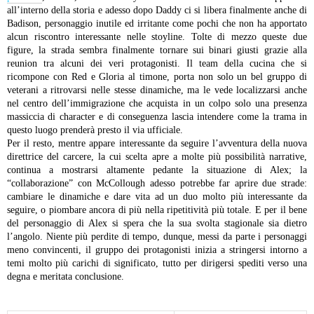
all’interno della storia e adesso dopo Daddy ci si libera finalmente anche di
Badison, personaggio inutile ed irritante come pochi che non ha apportato
alcun riscontro interessante nelle stoyline. Tolte di mezzo queste due
figure, la strada sembra finalmente tornare sui binari giusti grazie alla
reunion tra alcuni dei veri protagonisti. Il team della cucina che si
ricompone con Red e Gloria al timone, porta non solo un bel gruppo di
veterani a ritrovarsi nelle stesse dinamiche, ma le vede localizzarsi anche
nel centro dell’immigrazione che acquista in un colpo solo una presenza
massiccia di character e di conseguenza lascia intendere come la trama in
questo luogo prenderà presto il via ufficiale.
Per il resto, mentre appare interessante da seguire l’avventura della nuova
direttrice del carcere, la cui scelta apre a molte più possibilità narrative,
continua a mostrarsi altamente pedante la situazione di Alex; la
“collaborazione” con McCollough adesso potrebbe far aprire due strade:
cambiare le dinamiche e dare vita ad un duo molto più interessante da
seguire, o piombare ancora di più nella ripetitività più totale. E per il bene
del personaggio di Alex si spera che la sua svolta stagionale sia dietro
l’angolo.
Niente più perdite di tempo, dunque, messi da parte i personaggi
meno convincenti, il gruppo dei protagonisti inizia a stringersi intorno a
temi molto più carichi di significato, tutto per dirigersi spediti verso una
degna e meritata conclusione.