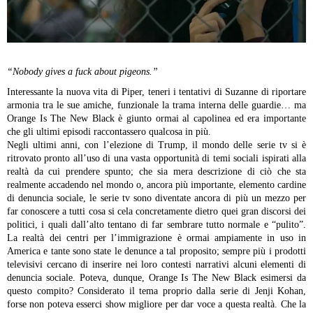
“Nobody gives a fuck about pigeons.”
Interessante la nuova vita di Piper, teneri i tentativi di Suzanne di riportare
armonia tra le sue amiche, funzionale la trama interna delle guardie… ma
Orange Is The New Black è giunto ormai al capolinea ed era importante
che gli ultimi episodi raccontassero qualcosa in più.
Negli ultimi anni, con l’elezione di Trump, il mondo delle serie tv si è
ritrovato pronto all’uso di una vasta opportunità di temi sociali ispirati alla
realtà da cui prendere spunto; che sia mera descrizione di ciò che sta
realmente accadendo nel mondo o, ancora più importante, elemento cardine
di denuncia sociale, le serie tv sono diventate ancora di più un mezzo per
far conoscere a tutti cosa si cela concretamente dietro quei gran discorsi dei
politici, i quali dall’alto tentano di far sembrare tutto normale e “pulito”.
La realtà dei centri per l’immigrazione è ormai ampiamente in uso in
America e tante sono state le denunce a tal proposito; sempre più i prodotti
televisivi cercano di inserire nei loro contesti narrativi alcuni elementi di
denuncia sociale. Poteva, dunque, Orange Is The New Black esimersi da
questo compito? Considerato il tema proprio dalla serie di Jenji Kohan,
forse non poteva esserci show migliore per dar voce a questa realtà.
Che la