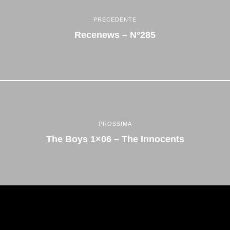
PRECEDENTE
Recenews – N°285
PROSSIMA
The Boys 1×06 – The Innocents