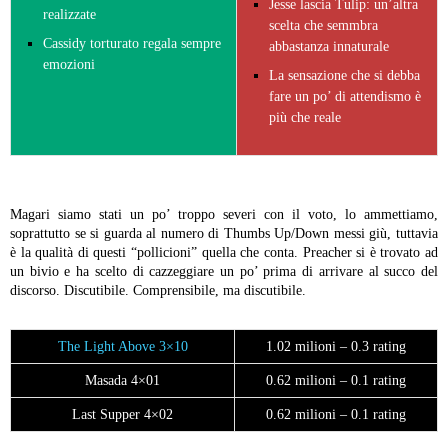
Jesse lascia Tulip: un’altra
realizzate
scelta che semmbra
Cassidy torturato regala sempre
abbastanza innaturale
emozioni
La sensazione che si debba
fare un po’ di attendismo è
più che reale
Magari siamo stati un po’ troppo severi con il voto, lo ammettiamo,
soprattutto se si guarda al numero di Thumbs Up/Down messi giù, tuttavia
è la qualità di questi “pollicioni” quella che conta. Preacher si è trovato ad
un bivio e ha scelto di cazzeggiare un po’ prima di arrivare al succo del
discorso. Discutibile. Comprensibile, ma discutibile.
The Light Above 3×10
1.02 milioni – 0.3 rating
Masada 4×01
0.62 milioni – 0.1 rating
Last Supper 4×02
0.62 milioni – 0.1 rating