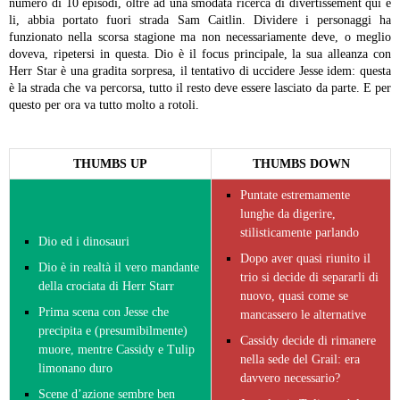
numero di 10 episodi, oltre ad una smodata ricerca di divertissement qui e
li, abbia portato fuori strada Sam Caitlin. Dividere i personaggi ha
funzionato nella scorsa stagione ma non necessariamente deve, o meglio
doveva, ripetersi in questa. Dio è il focus principale, la sua alleanza con
Herr Star è una gradita sorpresa, il tentativo di uccidere Jesse idem: questa
è la strada che va percorsa, tutto il resto deve essere lasciato da parte. E per
questo per ora va tutto molto a rotoli.
THUMBS UP
THUMBS DOWN
Puntate estremamente
lunghe da digerire,
stilisticamente parlando
Dio ed i dinosauri
Dopo aver quasi riunito il
Dio è in realtà il vero mandante
trio si decide di separarli di
della crociata di Herr Starr
nuovo, quasi come se
Prima scena con Jesse che
mancassero le alternative
precipita e (presumibilmente)
Cassidy decide di rimanere
muore, mentre Cassidy e Tulip
nella sede del Grail: era
limonano duro
davvero necessario?
Scene d’azione sembre ben