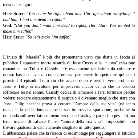
terra dei canguri.
Herr Starr:
“
You better be right about this. I’m right about everything. I
had him. I had him dead to rights.
”
God:
“
But you didn’t want him dead to rights, Herr Starr. You wanted to
make him suffer.
”
Herr Starr:
“
So let’s make him suffer.
”
L’inizio di “Masada” è più che promettente visto che sbatte in faccia al
pubblico l’apparente morte assurda di Jesse Custer e la “nuova” relazione
romantica tra Tulip e Cassidy: c’è ovviamente tantissimo da colmare e
questo basta ed avanza come promessa per tenere lo spettatore qui per i
prossimi 8 episodi. Tutto ciò che accade dopo è però il vero problema:
Jesse e Tulip si dividono per improvvisi incubi di lui che lo vedono
soffocare lei nel sonno; Cassidy decide di rimanere a farsi torturare perché
vedersi recidere costantemente il prepuzio è diventato meglio che stare con
Jesse; Tulip neanche prova a cercare “l’amore della sua vita” (nè tanto
meno si fa delle domande sulla sua improvvisa sparizione, anche se la
domanda sull’aver fatto o meno sesso con Cassidy è parecchio pesante) ma
tenta invano di salvare l’altro “amore della sua vita”. Impossibile non
trovare qualcosa di dannatamente sbagliato in tutto questo.
È abbastanza palese che la ricerca di escamotage per raggiungere il fatidico