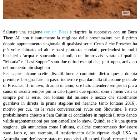
Salutare una stagione
con un Bless
e riaprire la successiva con un Burn
Them All non è esattamente la migliore delle presentazioni per il primo
doppio appuntamento stagionale di qualsiasi serie. Certo è che Preacher ha
più volte abituato ad alti e bassi piuttosto smodati, perdendosi in molti
bicchieri d’acqua e sbucando dal nulla con improvvise virate di qualità.
“Masada” e “Last Supper” sono due ottimi esempi che, purtroppo, arrivano
nel momento più sbagliato.
Per capire alcune scelte discutibilmente compiute dietro questa doppia
premiere, bisogna fare un passo indietro e guardare alla situazione generale
di Preacher. Il rinnovo, di anno in anno, si è fatto attendere sempre di più a
causa di ascolti sempre più in calo (questi due episodi sono i meno visti di
sempre per la serie, ben lontani dal milione e mezzo che stabilmente
guardava in diretta la prima stagione nel neanche tanto lontano 2016),
motivo per cui, tra le varie conversazioni avute con Showtime, è stato
probabilmente chiesto a Sam Caitlin di concludere in rapidità il tutto dando
valide argomentazioni per non cancellare lo show. Quindi se c’è una quarta
stagione, già annunciata come l’ultima, qualche compromesso dev’essere
stato fatto e, per esempio, il trasferimento delle riprese dagli USA in
Australia non dev’essere stato un caso visti gli sgravi fiscali presenti nella