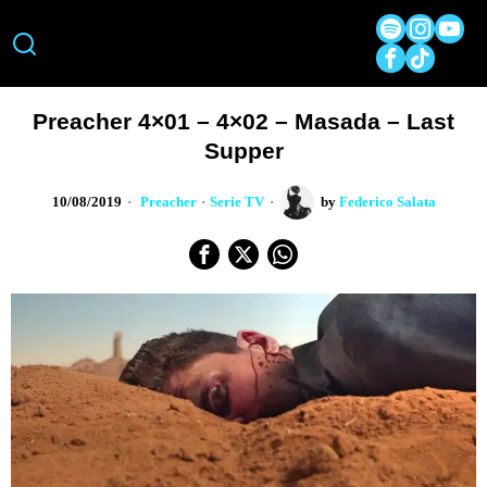
Preacher 4×01 – 4×02 – Masada – Last
Supper
10/08/2019
Preacher
·
Serie TV
by
Federico Salata