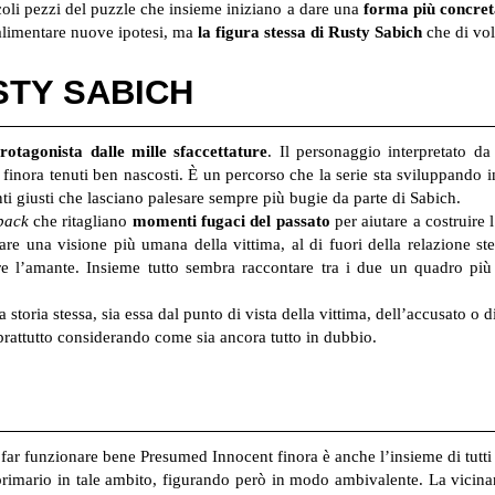
coli pezzi del puzzle che insieme iniziano a dare una
forma più concret
 alimentare nuove ipotesi, ma
la figura stessa di Rusty Sabich
che di vol
USTY SABICH
rotagonista dalle mille sfaccettature
. Il personaggio interpretato d
e finora tenuti ben nascosti. È un percorso che la serie sta sviluppando
i giusti che lasciano palesare sempre più bugie da parte di Sabich.
back
che ritagliano
momenti fugaci del passato
per aiutare a costruire 
e una visione più umana della vittima, al di fuori della relazione stes
re l’amante. Insieme tutto sembra raccontare tra i due un quadro pi
storia stessa, sia essa dal punto di vista della vittima, dell’accusato o d
oprattutto considerando come sia ancora tutto in dubbio.
a far funzionare bene Presumed Innocent finora è anche l’insieme di tutti
imario in tale ambito, figurando però in modo ambivalente. La vicinanz