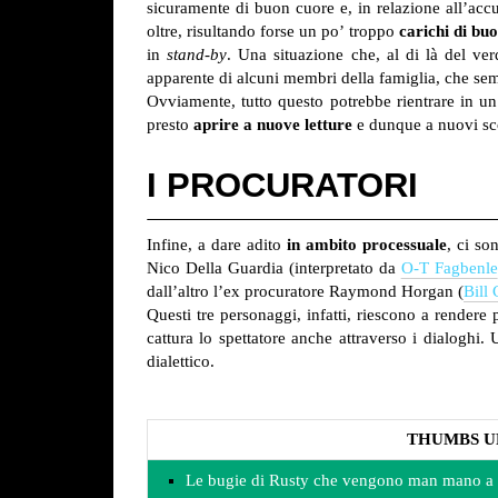
sicuramente di buon cuore e, in relazione all’accu
oltre, risultando forse un po’ troppo
carichi di bu
in
stand-by
. Una situazione che, al di là del ver
apparente di alcuni membri della famiglia, che sem
Ovviamente, tutto questo potrebbe rientrare in un
presto
aprire a nuove letture
e dunque a nuovi sco
I PROCURATORI
Infine, a dare adito
in ambito processuale
, ci so
Nico Della Guardia (interpretato da
O-T Fagbenle
dall’altro l’ex procuratore Raymond Horgan (
Bill
Questi tre personaggi, infatti, riescono a render
cattura lo spettatore anche attraverso i dialoghi.
dialettico.
THUMBS U
Le bugie di Rusty che vengono man mano a 