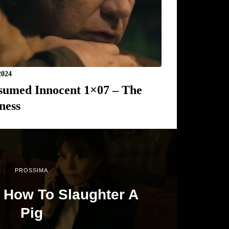
2024
sumed Innocent 1×07 – The
ness
PROSSIMA
– How To Slaughter A
Pig