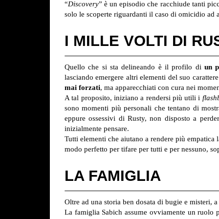
“
Discovery
” è un episodio che racchiude tanti pic
solo le scoperte riguardanti il caso di omicidio ad
I MILLE VOLTI DI R
Quello che si sta delineando è il profilo di
un p
lasciando emergere altri elementi del suo caratter
mai forzati
, ma apparecchiati con cura nei moment
A tal proposito, iniziano a rendersi più utili i
flash
sono momenti più personali che tentano di mostrar
eppure ossessivi di Rusty, non disposto a perde
inizialmente pensare.
Tutti elementi che aiutano a rendere più empatica la 
modo perfetto per tifare per tutti e per nessuno, s
LA FAMIGLIA
Oltre ad una storia ben dosata di bugie e misteri, 
La famiglia Sabich assume ovviamente un ruolo pr