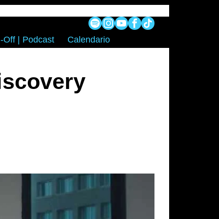
-Off | Podcast
Calendario
iscovery