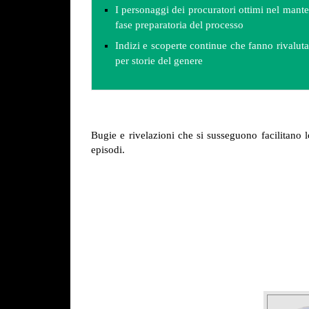
I personaggi dei procuratori ottimi nel mante
fase preparatoria del processo
Indizi e scoperte continue che fanno rivaluta
per storie del genere
Bugie e rivelazioni che si susseguono facilitano l
episodi.