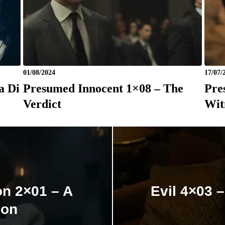
01/08/2024
17/07/
a Di
Presumed Innocent 1×08 – The
Pre
Verdict
Wit
n 2×01 – A
Evil 4×03 
Son