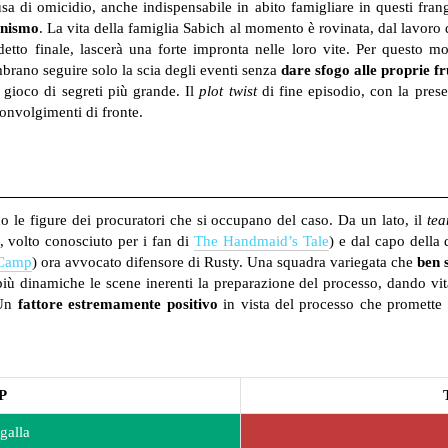
sa di omicidio, anche indispensabile in abito famigliare in questi fra
onismo
. La vita della famiglia Sabich al momento è rovinata, dal lavoro de
detto finale, lascerà una forte impronta nelle loro vite. Per questo 
brano seguire solo la scia degli eventi senza
dare sfogo alle proprie fr
 gioco di segreti più grande. Il
plot twist
di fine episodio, con la prese
nvolgimenti di fronte.
no le figure dei procuratori che si occupano del caso. Da un lato, il
te
, volto conosciuto per i fan di
The Handmaid’s Tale
) e dal capo della
 Camp
) ora avvocato difensore di Rusty. Una squadra variegata che
ben s
e più dinamiche le scene inerenti la preparazione del processo, dando v
 Un
fattore estremamente positivo
in vista del processo che promette
P
galla