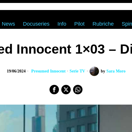
News
Docuseries
Info
Pilot
Rubriche
Spin
d Innocent 1×03 – D
19/06/2024
Presumed Innocent
·
Serie TV
by
Sara Moro