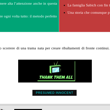
nere alta l’attenzione anche in questa
La famiglia Sabich con fin
Una storia che comunque pro
re ogni volta tutto: il metodo perfetto
o scorrere di una trama nata per creare ribaltamenti di fronte continui.
PRESUMED INNOCENT