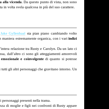
a alla vicenda
. Da questo punto di vista, non sono
ta in volta svela qualcosa in più del suo carattere.
a
Jake Gyllenhaal
sta pian piano cambiando volto
 in maniera estremamente organica, con i vari
indizi
l’intera relazione tra Rusty e Carolyn. Da un lato ci
sa, dall’altro ci sono gli atteggiamenti amorevoli
ù
emozionale e coinvolgente
di quanto si potesse
i tutti gli altri personaggi che gravitano intorno. Un
 i personaggi presenti nella trama.
a di moglie e figli nei confronti di Rusty appare