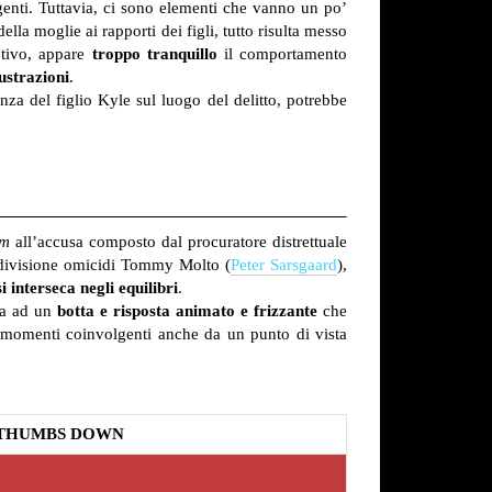
ngenti. Tuttavia, ci sono elementi che vanno un po’
lla moglie ai rapporti dei figli, tutto risulta messo
motivo, appare
troppo tranquillo
il comportamento
ustrazioni
.
nza del figlio Kyle sul luogo del delitto, potrebbe
am
all’accusa composto dal procuratore distrettuale
 divisione omicidi Tommy Molto (
Peter Sarsgaard
),
i interseca negli equilibri
.
ita ad un
botta e risposta animato e frizzante
che
 momenti coinvolgenti anche da un punto di vista
THUMBS DOWN