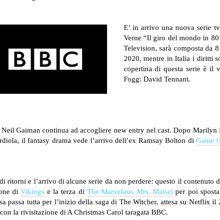
E’ in arrivo una nuova serie tv
Verne “Il giro del mondo in 80 
Television, sarà composta da 8
2020, mentre in Italia i diritti 
copertina di questa serie è il v
Fogg: David Tennant.
di Neil Gaiman continua ad accogliere new entry nel cast. Dopo Marily
diola, il fantasy drama vede l’arrivo dell’ex Ramsay Bolton di
Game O
i ritorni e l’arrivo di alcune serie da non perdere: questo il contenuto 
ione di
Vikings
e la terza di
The Marvelous Mrs. Maisel
per poi spostar
esa passa tutta per l’inizio della saga di The Witcher, attesa su Netflix i
con la rivisitazione di A Christmas Carol taragata BBC.