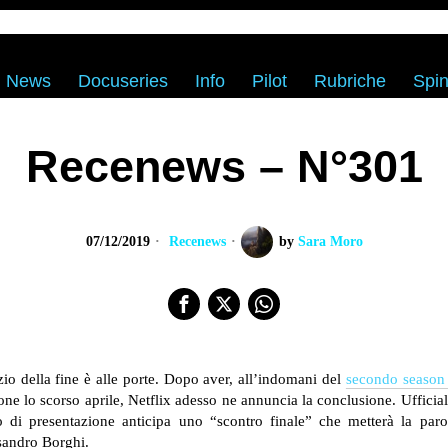
News
Docuseries
Info
Pilot
Rubriche
Spin
Recenews – N°301
07/12/2019
Recenews
by
Sara Moro
zio della fine è alle porte. Dopo aver, all’indomani del
secondo season 
one lo scorso aprile, Netflix adesso ne annuncia la conclusione. Ufficiali
o di presentazione anticipa uno “scontro finale” che metterà la paro
sandro Borghi.