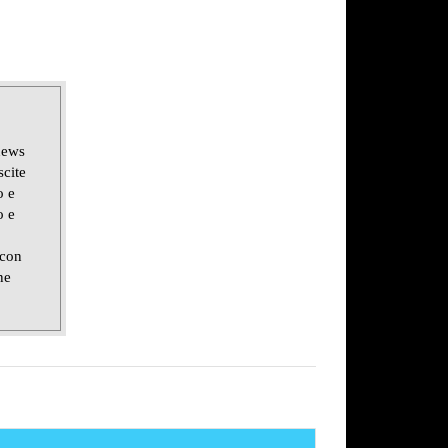
news
scite
o e
o e
 con
ne