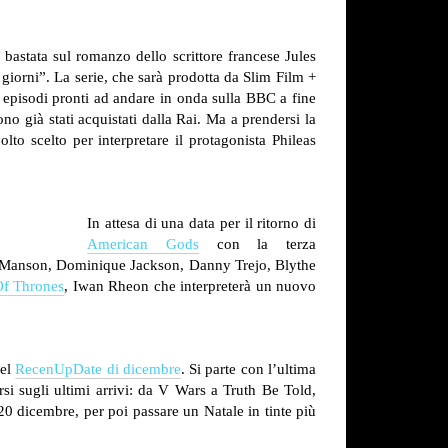
 bastata sul romanzo dello scrittore francese Jules
giorni”. La serie, che sarà prodotta da Slim Film +
 episodi pronti ad andare in onda sulla BBC a fine
sono già stati acquistati dalla Rai. Ma a prendersi la
olto scelto per interpretare il protagonista Phileas
In attesa di una data per il ritorno di
American Gods
con la terza
n Manson, Dominique Jackson, Danny Trejo, Blythe
f Thrones
, Iwan Rheon che interpreterà un nuovo
del
RecenUpDate di dicembre
. Si parte con l’ultima
si sugli ultimi arrivi: da V Wars a Truth Be Told,
l 20 dicembre, per poi passare un Natale in tinte più