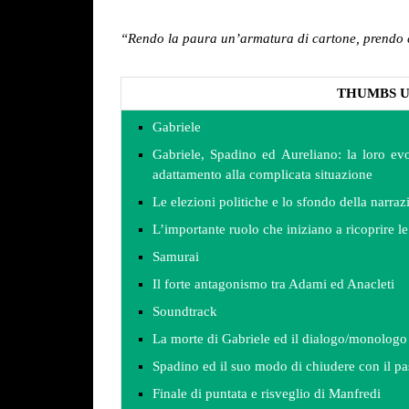
“Rendo la paura un’armatura di cartone, prendo 
THUMBS 
Gabriele
Gabriele, Spadino ed Aureliano: la loro evo
adattamento alla complicata situazione
Le elezioni politiche e lo sfondo della narraz
L’importante ruolo che iniziano a ricoprire le
Samurai
Il forte antagonismo tra Adami ed Anacleti
Soundtrack
La morte di Gabriele ed il dialogo/monologo
Spadino ed il suo modo di chiudere con il pa
Finale di puntata e risveglio di Manfredi