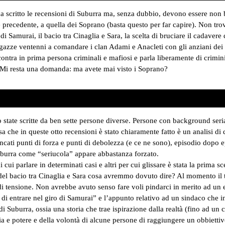
ha scritto le recensioni di Suburra ma, senza dubbio, devono essere non b
e precedente, a quella dei Soprano (basta questo per far capire). Non tro
 di Samurai, il bacio tra Cinaglia e Sara, la scelta di bruciare il cadaver
ragazze ventenni a comandare i clan Adami e Anacleti con gli anziani dei
ontra in prima persona criminali e mafiosi e parla liberamente di crimini 
e. Mi resta una domanda: ma avete mai visto i Soprano?
 state scritte da ben sette persone diverse. Persone con background serial
sa che in queste otto recensioni è stato chiaramente fatto è un analisi di
ncati punti di forza e punti di debolezza (e ce ne sono), episodio dopo 
uburra come “seriucola” appare abbastanza forzato.
 cui parlare in determinati casi e altri per cui glissare è stata la prima sce
del bacio tra Cinaglia e Sara cosa avremmo dovuto dire? Al momento il tu
i tensione. Non avrebbe avuto senso fare voli pindarci in merito ad un e
 di entrare nel giro di Samurai” e l’appunto relativo ad un sindaco che 
 di Suburra, ossia una storia che trae ispirazione dalla realtà (fino ad un
a e potere e della volontà di alcune persone di raggiungere un obbiettiv