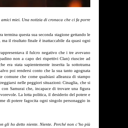
amici miei. Una notizia di cronaca che ci fa porre
rra termina questa sua seconda stagione gettando le
ma il risultato finale è inattaccabile da quasi ogni
appresentava il fulcro negativo che i tre avevano
adino non a capo dei rispettivi Clan) riuscire ad
e era stata sapientemente inserita la sottotrama
 salvo poi rendersi conto che la sua tanto agognata
nte comune che come qualsiasi alleanza di stampo
eggiarsi nelle peggiori situazioni: Cinaglia, che si
io con Samurai che, incapace di trovare una figura
avorevole.
La lotta politica, il desiderio del potere e
fame di potere fagocita ogni singolo personaggio in
n gli ho detto niente. Niente. Perché non c’ho più