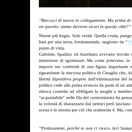
“Rieccoci di nuovo in collegamento. Ma prima di c
un quesito: siamo davvero sicuri in questa città?”
Niente più bugie. Solo verità. Quella cruda, punge
basi per una terza, fondamentale, stagione: da “
Tr
punto di vista.
Gabriele, Spadino ed Aureliano avevano trovato m
intenzione di sgominare. Ma come potevano, in tr
imporsi nei confronti di una figura importante 
riguardante la rincorsa politica di Cinaglia che, 
libertà dipendeva proprio dall’eliminazione del
politico cede alla prima avances da parte di un ant
ritrova costretto ad obbligare la moglie a mentir
“acquistabile” nelle fila del centrosinistra ha pens
la volontà di sbarazzarsi dai nemici però lasciano
scena e lo mostra per ciò che realmente è.
Ma, come
“Perdonatemi, perché io non ci riesco. Ieri Samur