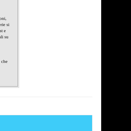
oni,
rie si
st e
li su
e che