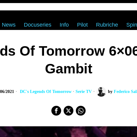
News
Docuseries
Info
Pilot
Rubriche
Spin
ds Of Tomorrow 6×06
Gambit
/06/2021
DC's Legends Of Tomorrow
·
Serie TV
by
Federico Sal