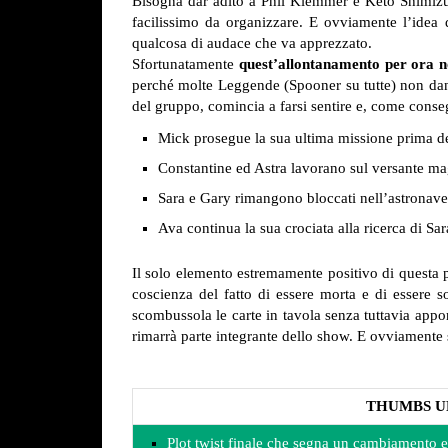
Bisogna dar adito a Phil Klemmer e Keto Shimizu c
facilissimo da organizzare. E ovviamente l’idea di
qualcosa di audace che va apprezzato.
Sfortunatamente
quest’allontanamento per ora no
perché molte Leggende (Spooner su tutte) non dann
del gruppo, comincia a farsi sentire e, come conse
Mick prosegue la sua ultima missione prima d
Constantine ed Astra lavorano sul versante m
Sara e Gary rimangono bloccati nell’astronav
Ava continua la sua crociata alla ricerca di S
Il solo elemento estremamente positivo di questa 
coscienza del fatto di essere morta e di essere
scombussola le carte in tavola senza tuttavia appo
rimarrà parte integrante dello show. E ovviamente
THUMBS U
Plot twist finale che segna un cambiamento e