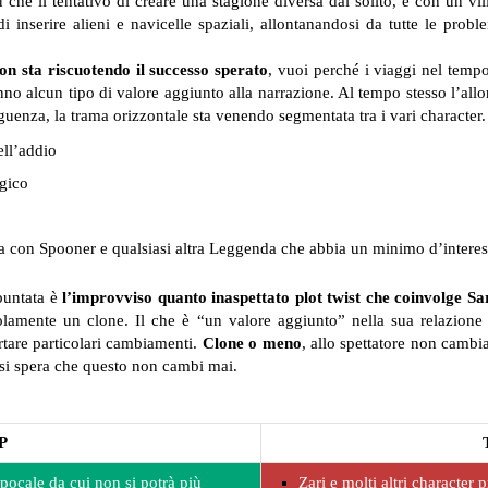
he il tentativo di creare una stagione diversa dal solito, e con un vi
 inserire alieni e navicelle spaziali, allontanandosi da tutte le probl
n sta riscuotendo il successo sperato
, vuoi perché i viaggi nel tempo 
o alcun tipo di valore aggiunto alla narrazione. Al tempo stesso l’allo
guenza, la trama orizzontale sta venendo segmentata tra i vari character
ell’addio
agico
e
ara con Spooner e qualsiasi altra Leggenda che abbia un minimo d’intere
puntata è
l’improvviso quanto inaspettato plot twist che coinvolge S
 solamente un clone. Il che è “un valore aggiunto” nella sua relazio
rtare particolari cambiamenti.
Clone o meno
, allo spettatore non cambi
 si spera che questo non cambi mai.
P
pocale da cui non si potrà più
Zari e molti altri character 