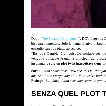
Dopo “
The Satanis’t Apprentice
“, DC’s Legends O
bisogna ammettere. Solo la trama relativa a Sara, pr
episodio sarebbe piuttosto scarso.
“Bishop’s Gambit” è un episodio confuso per molt
vengono utilizzate le qualità principali dei prot
insomma, e
solo un plot twist inaspettato tiene vi
Sara:
“
I don’t start fresh. Now see, this is what
am. And I don’t forget any of it. Now, we’ve both 
Bishop:
“
But, Sara, I don’t see any scars on you…
SENZA QUEL PLOT 