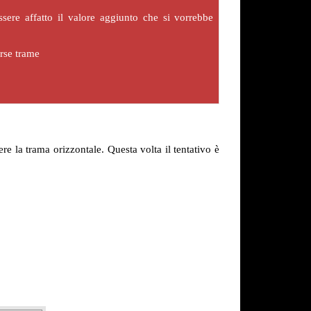
ere affatto il valore aggiunto che si vorrebbe
rse trame
 la trama orizzontale. Questa volta il tentativo è