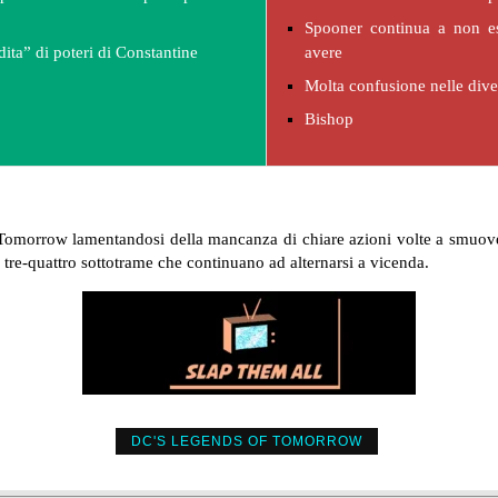
Spooner continua a non ess
dita” di poteri di Constantine
avere
Molta confusione nelle dive
Bishop
omorrow lamentandosi della mancanza di chiare azioni volte a smuovere
e tre-quattro sottotrame che continuano ad alternarsi a vicenda.
DC'S LEGENDS OF TOMORROW