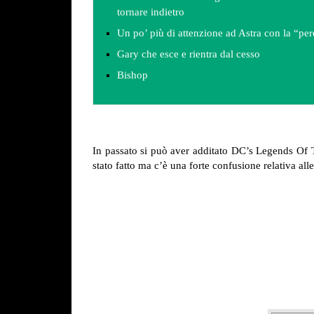
tornare indietro
Un po’ più di attenzione ad Astra con la “per
Gary che esce e rientra dal cesso
Bishop
In passato si può aver additato DC’s Legends Of T
stato fatto ma c’è una forte confusione relativa all