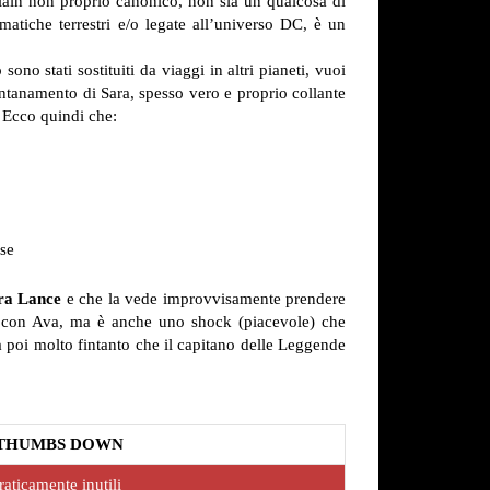
llain non proprio canonico, non sia un qualcosa di
ematiche terrestri e/o legate all’universo DC, è un
sono stati sostituiti da viaggi in altri pianeti, vuoi
ntanamento di Sara, spesso vero e proprio collante
. Ecco quindi che:
sse
ara Lance
e che la vede improvvisamente prendere
ne con Ava, ma è anche uno shock (piacevole) che
a poi molto fintanto che il capitano delle Leggende
THUMBS DOWN
praticamente inutili